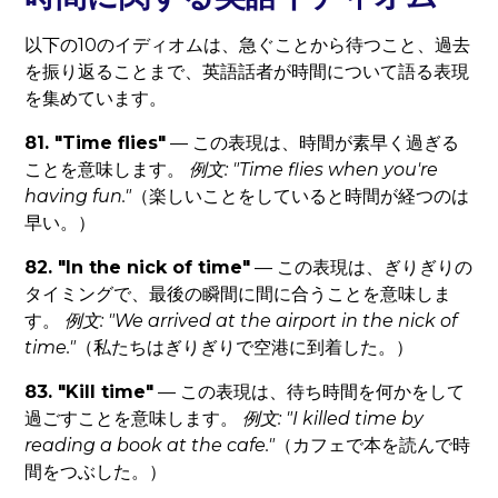
以下の10のイディオムは、急ぐことから待つこと、過去
を振り返ることまで、英語話者が時間について語る表現
を集めています。
81. "Time flies"
— この表現は、時間が素早く過ぎる
ことを意味します。
例文: "Time flies when you're
having fun."
（楽しいことをしていると時間が経つのは
早い。）
82. "In the nick of time"
— この表現は、ぎりぎりの
タイミングで、最後の瞬間に間に合うことを意味しま
す。
例文: "We arrived at the airport in the nick of
time."
（私たちはぎりぎりで空港に到着した。）
83. "Kill time"
— この表現は、待ち時間を何かをして
過ごすことを意味します。
例文: "I killed time by
reading a book at the cafe."
（カフェで本を読んで時
間をつぶした。）