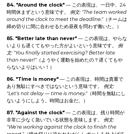
84. "Around the clock"
— この表現は、一日中、24
時間休まずという意味です。
例文: "The team worked
around the clock to meet the deadline."
（チームは
締め切りに間に合わせるため昼夜を問わず働いた。）
85. "Better late than never"
— この表現は、やらな
いよりも遅くてもやった方がよいという意味です。
例
文: "You finally started exercising? Better late
than never!"
（ようやく運動を始めたの？遅くてもや
らないよりはいい！）
86. "Time is money"
— この表現は、時間は貴重で
あり無駄にすべきではないという意味です。
例文:
"Let's not delay — time is money."
（時間を無駄にし
ないようにしよう。時間はお金だ。）
87. "Against the clock"
— この表現は、残り時間が
非常に少なく急いでいる状態を意味します。
例文:
"We're working against the clock to finish the