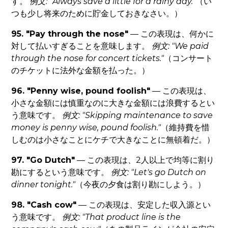
す。
例文: "Always save a little for a rainy day."
（い
つも少し将来のために貯金しておきなさい。）
95. "Pay through the nose"
— この表現は、何かに
対して払いすぎることを意味します。
例文: "We paid
through the nose for concert tickets."
（コンサート
のチケットに法外な金額を払った。）
96. "Penny wise, pound foolish"
— この表現は、
小さな金額には慎重なのに大きな金額には浪費するとい
う意味です。
例文: "Skipping maintenance to save
money is penny wise, pound foolish."
（維持費を惜
しむのは小さなことにケチで大きなことに無頓着だ。）
97. "Go Dutch"
— この表現は、2人以上で均等に割り
勘にするという意味です。
例文: "Let's go Dutch on
dinner tonight."
（今夜の夕食は割り勘にしよう。）
98. "Cash cow"
— この表現は、安定した収入源とい
う意味です。
例文: "That product line is the