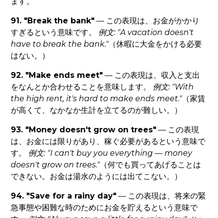
ます。
91. "Break the bank"
— この表現は、お金がかかり
すぎるという意味です。
例文: "A vacation doesn't
have to break the bank."
（休暇に大金をかける必要
はない。）
92. "Make ends meet"
— この表現は、収入と支出
をなんとか合わせることを意味します。
例文: "With
the high rent, it's hard to make ends meet."
（家賃
が高くて、なかなか生計を立てるのが難しい。）
93. "Money doesn't grow on trees"
— この表現
は、お金には限りがあり、稼ぐ必要があるという意味で
す。
例文: "I can't buy you everything — money
doesn't grow on trees."
（何でも買ってあげることは
できない。お金は湯水のようには出てこない。）
94. "Save for a rainy day"
— この表現は、将来の緊
急事態や困難な時のためにお金を貯えるという意味で