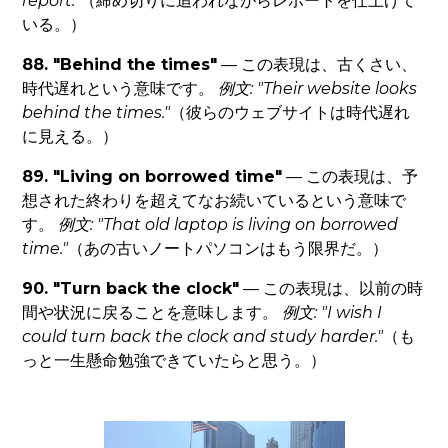
report."
（締め切りに追われながらレポートを仕上げて
いる。）
88. "Behind the times"
— この表現は、古くさい、
時代遅れという意味です。
例文: "Their website looks
behind the times."
（彼らのウェブサイトは時代遅れ
に見える。）
89. "Living on borrowed time"
— この表現は、予
想された終わりを超えてなお続いているという意味で
す。
例文: "That old laptop is living on borrowed
time."
（あの古いノートパソコンはもう限界だ。）
90. "Turn back the clock"
— この表現は、以前の時
間や状況に戻ることを意味します。
例文: "I wish I
could turn back the clock and study harder."
（も
っと一生懸命勉強できていたらと思う。）