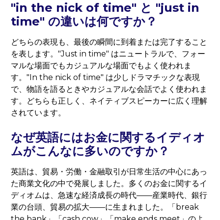
"in the nick of time" と "just in
time" の違いは何ですか？
どちらの表現も、最後の瞬間に到着または完了すること
を表します。"Just in time" はニュートラルで、フォー
マルな場面でもカジュアルな場面でもよく使われま
す。"In the nick of time" は少しドラマチックな表現
で、物語を語るときやカジュアルな会話でよく使われま
す。どちらも正しく、ネイティブスピーカーに広く理解
されています。
なぜ英語にはお金に関するイディオ
ムがこんなに多いのですか？
英語は、貿易・労働・金融取引が日常生活の中心にあっ
た商業文化の中で発展しました。多くのお金に関するイ
ディオムは、急速な経済成長の時代——産業時代、銀行
業の台頭、貿易の拡大——に生まれました。「break
the bank」「cash cow」「make ends meet」のよ