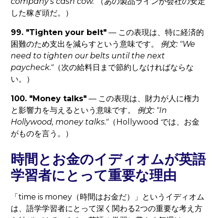
company's cash cow."
（あの製品ラインが会社の安定
した稼ぎ頭だ。）
99. "Tighten your belt"
— この表現は、特に経済的
困難のため支出を減らすという意味です。
例文: "We
need to tighten our belts until the next
paycheck."
（次の給料日まで節約しなければならな
い。）
100. "Money talks"
— この表現は、財力が人に権力
と影響力を与えるという意味です。
例文: "In
Hollywood, money talks."
（Hollywood では、お金
がものを言う。）
時間とお金のイディオムが英語
学習者にとって重要な理由
「time is money（時間はお金だ）」というイディオム
は、語学学習者にとって深く関わる2つの重要な考え方