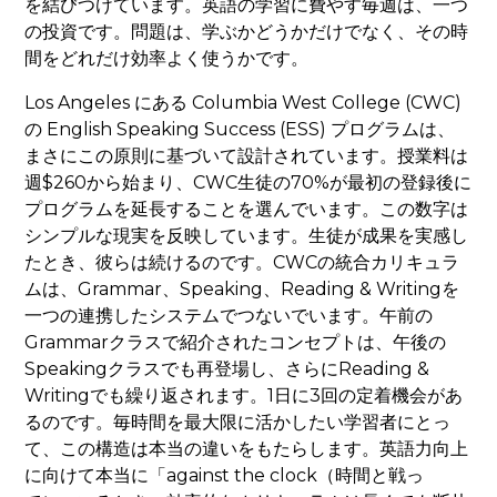
を結びつけています。英語の学習に費やす毎週は、一つ
の投資です。問題は、学ぶかどうかだけでなく、その時
間をどれだけ効率よく使うかです。
Los Angeles にある Columbia West College (CWC)
の English Speaking Success (ESS) プログラムは、
まさにこの原則に基づいて設計されています。授業料は
週$260から始まり、CWC生徒の70%が最初の登録後に
プログラムを延長することを選んでいます。この数字は
シンプルな現実を反映しています。生徒が成果を実感し
たとき、彼らは続けるのです。CWCの統合カリキュラ
ムは、Grammar、Speaking、Reading & Writingを
一つの連携したシステムでつないでいます。午前の
Grammarクラスで紹介されたコンセプトは、午後の
Speakingクラスでも再登場し、さらにReading &
Writingでも繰り返されます。1日に3回の定着機会があ
るのです。毎時間を最大限に活かしたい学習者にとっ
て、この構造は本当の違いをもたらします。英語力向上
に向けて本当に「against the clock（時間と戦っ