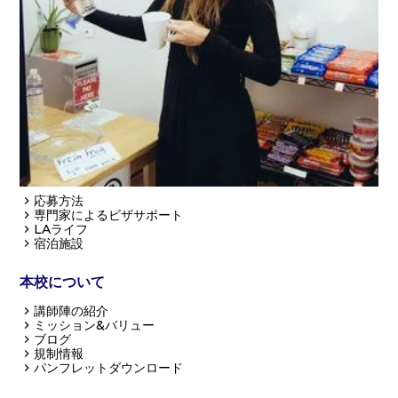
ESL プログラム
英語スピーキング成功
(私たちのトッププログラム)
英語力を高める
2 日間プログラム
アメリカ文化を通して学ぶ英語
バケーション英語
新入生
応募方法
専門家によるビザサポート
LAライフ
宿泊施設
本校について
講師陣の紹介
ミッション&バリュー
ブログ
規制情報
パンフレットダウンロード