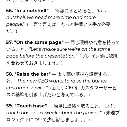
56. "In a nutshell"
— 簡潔にまとめると。
"In a
nutshell, we need more time and more
people."
（一言で言えば、もっと時間と人手が必要
だ。）
57. "On the same page"
— 同じ理解や合意を持って
いること。
"Let's make sure we're on the same
page before the presentation."
（プレゼン前に認識
を合わせておきましょう。）
58. "Raise the bar"
— より高い基準を設定するこ
と。
"The new CEO wants to raise the bar for
customer service."
（新しいCEOはカスタマーサービ
スの基準を引き上げたいと考えている。）
59. "Touch base"
— 簡単に連絡を取ること。
"Let's
touch base next week about the project."
（来週プ
ロジェクトについて少し話しましょう。）