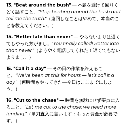
13. "Beat around the bush"
— 本題を避けて回りく
どく話すこと。
"Stop beating around the bush and
tell me the truth."
（遠回しなことはやめて、本当のこ
とを教えてください。）
14. "Better late than never"
— やらないよりは遅く
てもやった方がまし。
"You finally called! Better late
than never."
（ようやく電話してくれた！遅くてもない
よりまし。）
15. "Call it a day"
— その日の作業を終えるこ
と。
"We've been at this for hours — let's call it a
day."
（何時間もやってきた—今日はここまでにしよ
う。）
16. "Cut to the chase"
— 時間を無駄にせず要点に入
ること。
"Let me cut to the chase: we need more
funding."
（単刀直入に言います：もっと資金が必要で
す。）