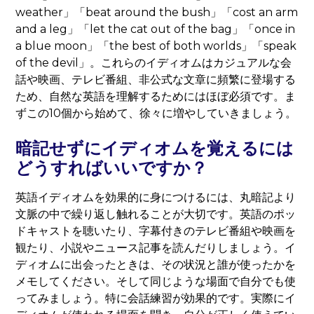
weather」「beat around the bush」「cost an arm
and a leg」「let the cat out of the bag」「once in
a blue moon」「the best of both worlds」「speak
of the devil」。これらのイディオムはカジュアルな会
話や映画、テレビ番組、非公式な文章に頻繁に登場する
ため、自然な英語を理解するためにはほぼ必須です。ま
ずこの10個から始めて、徐々に増やしていきましょう。
暗記せずにイディオムを覚えるには
どうすればいいですか？
英語イディオムを効果的に身につけるには、丸暗記より
文脈の中で繰り返し触れることが大切です。英語のポッ
ドキャストを聴いたり、字幕付きのテレビ番組や映画を
観たり、小説やニュース記事を読んだりしましょう。イ
ディオムに出会ったときは、その状況と誰が使ったかを
メモしてください。そして同じような場面で自分でも使
ってみましょう。特に会話練習が効果的です。実際にイ