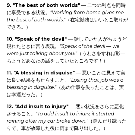
9. "The best of both worlds"
— 二つの利点を同時
に享受できる状況。
"Working from home gives me
the best of both worlds."
（在宅勤務はいいとこ取りが
できる。）
10. "Speak of the devil"
— 話していた人がちょうど
現れたときに言う表現。
"Speak of the devil — we
were just talking about you!"
（うわさをすれば影—
ちょうどあなたの話をしていたところです！）
11. "A blessing in disguise"
— 悪いことに見えて実
は良い結果をもたらすこと。
"Losing that job was a
blessing in disguise."
（あの仕事を失ったことは、実
は幸運だった。）
12. "Add insult to injury"
— 悪い状況をさらに悪化
させること。
"To add insult to injury, it started
raining after my car broke down."
（踏んだり蹴った
りで、車が故障した後に雨まで降り出した。）