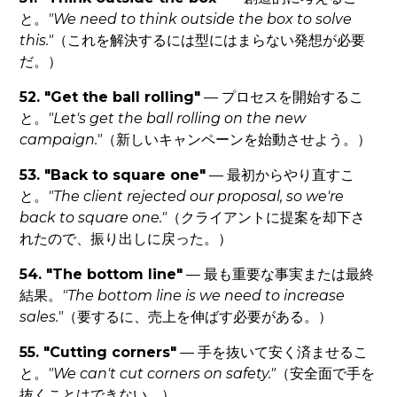
と。
"We need to think outside the box to solve
this."
（これを解決するには型にはまらない発想が必要
だ。）
52. "Get the ball rolling"
— プロセスを開始するこ
と。
"Let's get the ball rolling on the new
campaign."
（新しいキャンペーンを始動させよう。）
53. "Back to square one"
— 最初からやり直すこ
と。
"The client rejected our proposal, so we're
back to square one."
（クライアントに提案を却下さ
れたので、振り出しに戻った。）
54. "The bottom line"
— 最も重要な事実または最終
結果。
"The bottom line is we need to increase
sales."
（要するに、売上を伸ばす必要がある。）
55. "Cutting corners"
— 手を抜いて安く済ませるこ
と。
"We can't cut corners on safety."
（安全面で手を
抜くことはできない。）