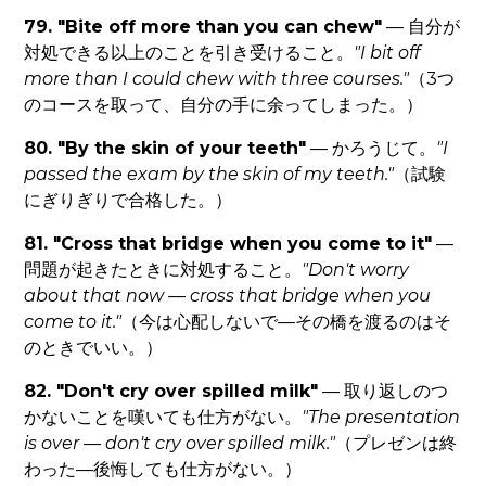
79. "Bite off more than you can chew"
— 自分が
対処できる以上のことを引き受けること。
"I bit off
more than I could chew with three courses."
（3つ
のコースを取って、自分の手に余ってしまった。）
80. "By the skin of your teeth"
— かろうじて。
"I
passed the exam by the skin of my teeth."
（試験
にぎりぎりで合格した。）
81. "Cross that bridge when you come to it"
—
問題が起きたときに対処すること。
"Don't worry
about that now — cross that bridge when you
come to it."
（今は心配しないで—その橋を渡るのはそ
のときでいい。）
82. "Don't cry over spilled milk"
— 取り返しのつ
かないことを嘆いても仕方がない。
"The presentation
is over — don't cry over spilled milk."
（プレゼンは終
わった—後悔しても仕方がない。）