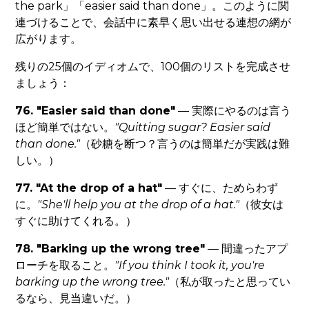
the park」「easier said than done」。このように関
連づけることで、会話中に素早く思い出せる連想の網が
広がります。
残りの25個のイディオムで、100個のリストを完成させ
ましょう：
76. "Easier said than done"
— 実際にやるのは言う
ほど簡単ではない。
"Quitting sugar? Easier said
than done."
（砂糖を断つ？言うのは簡単だが実践は難
しい。）
77. "At the drop of a hat"
— すぐに、ためらわず
に。
"She'll help you at the drop of a hat."
（彼女は
すぐに助けてくれる。）
78. "Barking up the wrong tree"
— 間違ったアプ
ローチを取ること。
"If you think I took it, you're
barking up the wrong tree."
（私が取ったと思ってい
るなら、見当違いだ。）