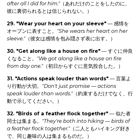
after all I did for him."
（あれだけのことをしたのに、
彼に裏切られるとは信じられない。）
29. "Wear your heart on your sleeve"
— 感情を
オープンに表すこと。
"She wears her heart on her
sleeve."
（彼女は感情を包み隠さず表に出す。）
30. "Get along like a house on fire"
— すぐに仲良
くなること。
"We got along like a house on fire
from day one."
（初日からすぐに意気投合した。）
31. "Actions speak louder than words"
— 言葉よ
り行動が大切。
"Don't just promise — actions
speak louder than words."
（約束するだけでなく、行
動で示してください。）
32. "Birds of a feather flock together"
— 似た者
同士は集まる。
"They're both into hiking — birds of
a feather flock together."
（二人ともハイキング好き
で、同じ趣味の人は集まるものだ。）