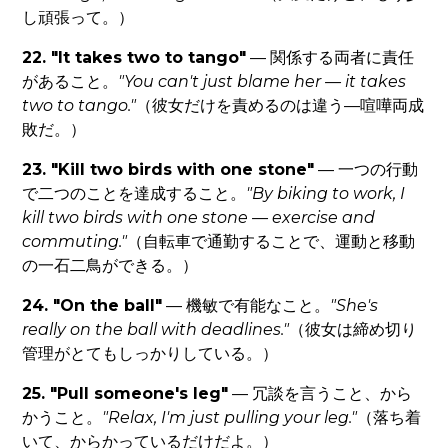
し頑張って。）
22. "It takes two to tango"
— 関係する両者に責任
があること。
"You can't just blame her — it takes
two to tango."
（彼女だけを責めるのは違う—喧嘩両成
敗だ。）
23. "Kill two birds with one stone"
— 一つの行動
で二つのことを達成すること。
"By biking to work, I
kill two birds with one stone — exercise and
commuting."
（自転車で通勤することで、運動と移動
の一石二鳥ができる。）
24. "On the ball"
— 機敏で有能なこと。
"She's
really on the ball with deadlines."
（彼女は締め切り
管理がとてもしっかりしている。）
25. "Pull someone's leg"
— 冗談を言うこと、から
かうこと。
"Relax, I'm just pulling your leg."
（落ち着
いて、からかっているだけだよ。）