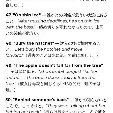
合した。）
47. "On thin ice"
— 誰かとの関係が危うい状況にある
こと。
"After missing deadlines, he's on thin ice
with the boss."
（締め切りを守れなかったので、上司
との関係が危うい。）
48. "Bury the hatchet"
— 対立の後に和解するこ
と。
"Let's bury the hatchet and move
forward."
（過去のことは水に流して前に進もう。）
49. "The apple doesn't fall far from the tree"
— 子は親に似る。
"She's ambitious just like her
mother — the apple doesn't fall far from the
tree."
（彼女は母親と同じくらい野心的だ—蛙の子は
蛙。）
50. "Behind someone's back"
— 誰かの知らないと
ころで、こっそりと。
"They were talking about her
behind her back."
（彼らは彼女のいないところで彼女