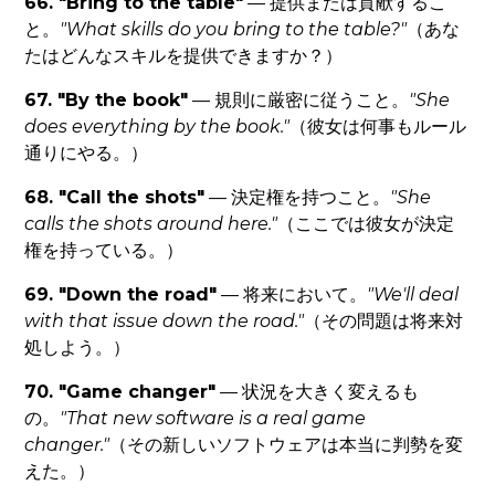
66. "Bring to the table"
— 提供または貢献するこ
と。
"What skills do you bring to the table?"
（あな
たはどんなスキルを提供できますか？）
67. "By the book"
— 規則に厳密に従うこと。
"She
does everything by the book."
（彼女は何事もルール
通りにやる。）
68. "Call the shots"
— 決定権を持つこと。
"She
calls the shots around here."
（ここでは彼女が決定
権を持っている。）
69. "Down the road"
— 将来において。
"We'll deal
with that issue down the road."
（その問題は将来対
処しよう。）
70. "Game changer"
— 状況を大きく変えるも
の。
"That new software is a real game
changer."
（その新しいソフトウェアは本当に判勢を変
えた。）