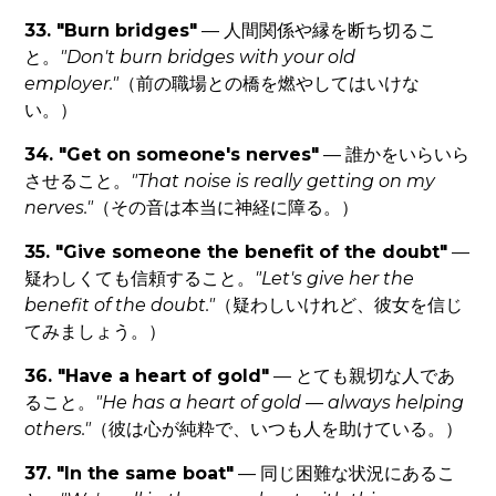
33. "Burn bridges"
— 人間関係や縁を断ち切るこ
と。
"Don't burn bridges with your old
employer."
（前の職場との橋を燃やしてはいけな
い。）
34. "Get on someone's nerves"
— 誰かをいらいら
させること。
"That noise is really getting on my
nerves."
（その音は本当に神経に障る。）
35. "Give someone the benefit of the doubt"
—
疑わしくても信頼すること。
"Let's give her the
benefit of the doubt."
（疑わしいけれど、彼女を信じ
てみましょう。）
36. "Have a heart of gold"
— とても親切な人であ
ること。
"He has a heart of gold — always helping
others."
（彼は心が純粋で、いつも人を助けている。）
37. "In the same boat"
— 同じ困難な状況にあるこ