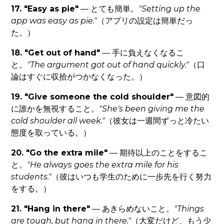
17. "Easy as pie"
— とても簡単。
"Setting up the
app was easy as pie."
（アプリの設定は簡単だっ
た。）
18. "Get out of hand"
— 手に負えなくなるこ
と。
"The argument got out of hand quickly."
（口
論はすぐに収拾がつかなくなった。）
19. "Give someone the cold shoulder"
— 意図的
に誰かを無視すること。
"She's been giving me the
cold shoulder all week."
（彼女は一週間ずっと冷たい
態度を取っている。）
20. "Go the extra mile"
— 期待以上のことをするこ
と。
"He always goes the extra mile for his
students."
（彼はいつも学生のために一歩先を行く努力
をする。）
21. "Hang in there"
— あきらめないこと。
"Things
are tough, but hang in there."
（大変だけど、もう少