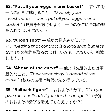
62. "Put all your eggs in one basket"
— すべてを
一つの計画に賭けること。
"Diversify your
investments — don't put all your eggs in one
basket."
（投資を分散させよう—一つのかごに全部の卵
を入れてはいけない。）
63. "A long shot"
— 成功の見込みが低いこ
と。
"Getting that contract is a long shot, but let's
try."
（あの契約を取るのは難しいかもしれないが、挑戦
しよう。）
64. "Ahead of the curve"
— 他より先進的または革
新的なこと。
"Their technology is ahead of the
curve."
（彼らの技術は時代の先を行っている。）
65. "Ballpark figure"
— おおよその数字。
"Can you
give me a ballpark figure for the budget?"
（予算
のおおよその数字を教えてもらえますか？）