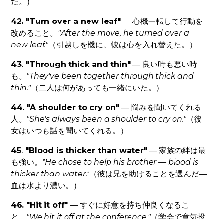
だ。）
42. "Turn over a new leaf"
— 心機一転して行動を
改めること。
"After the move, he turned over a
new leaf."
（引越しを機に、彼は心を入れ替えた。）
43. "Through thick and thin"
— 良い時も悪い時
も。
"They've been together through thick and
thin."
（二人は何があっても一緒にいた。）
44. "A shoulder to cry on"
— 悩みを聞いてくれる
人。
"She's always been a shoulder to cry on."
（彼
女はいつも話を聞いてくれる。）
45. "Blood is thicker than water"
— 家族の絆は最
も強い。
"He chose to help his brother — blood is
thicker than water."
（彼は兄を助けることを選んだ—
血は水より濃い。）
46. "Hit it off"
— すぐに好意を持ち仲良くなるこ
と。
"We hit it off at the conference."
（学会で意気投