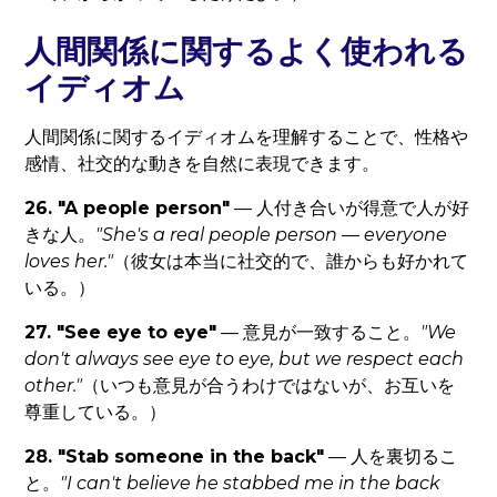
人間関係に関するよく使われる
イディオム
人間関係に関するイディオムを理解することで、性格や
感情、社交的な動きを自然に表現できます。
26. "A people person"
— 人付き合いが得意で人が好
きな人。
"She's a real people person — everyone
loves her."
（彼女は本当に社交的で、誰からも好かれて
いる。）
27. "See eye to eye"
— 意見が一致すること。
"We
don't always see eye to eye, but we respect each
other."
（いつも意見が合うわけではないが、お互いを
尊重している。）
28. "Stab someone in the back"
— 人を裏切るこ
と。
"I can't believe he stabbed me in the back