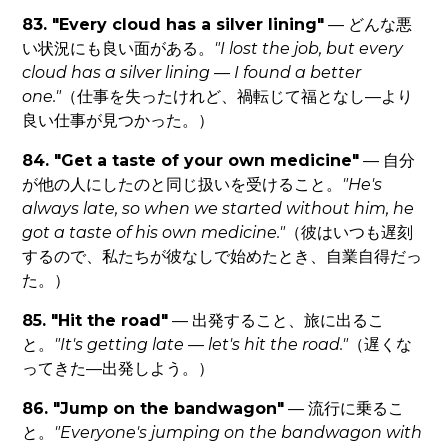
83. "Every cloud has a silver lining"
— どんな悪
い状況にも良い面がある。
"I lost the job, but every
cloud has a silver lining — I found a better
one."
（仕事を失ったけれど、禍転じて福となし—より
良い仕事が見つかった。）
84. "Get a taste of your own medicine"
— 自分
が他の人にしたのと同じ扱いを受けること。
"He's
always late, so when we started without him, he
got a taste of his own medicine."
（彼はいつも遅刻
するので、私たちが彼なしで始めたとき、自業自得だっ
た。）
85. "Hit the road"
— 出発すること、旅に出るこ
と。
"It's getting late — let's hit the road."
（遅くな
ってきた—出発しよう。）
86. "Jump on the bandwagon"
— 流行に乗るこ
と。
"Everyone's jumping on the bandwagon with