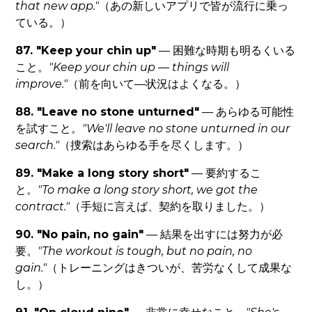
that new app."
（あの新しいアプリで皆が流行に乗っ
ている。）
87. "Keep your chin up"
— 困難な時期も明るくいる
こと。
"Keep your chin up — things will
improve."
（前を向いて—状況はよくなる。）
88. "Leave no stone unturned"
— あらゆる可能性
を試すこと。
"We'll leave no stone unturned in our
search."
（捜索はあらゆる手を尽くします。）
89. "Make a long story short"
— 要約するこ
と。
"To make a long story short, we got the
contract."
（手短に言えば、契約を取りました。）
90. "No pain, no gain"
— 結果を出すには努力が必
要。
"The workout is tough, but no pain, no
gain."
（トレーニングはきついが、苦労なくして成果な
し。）