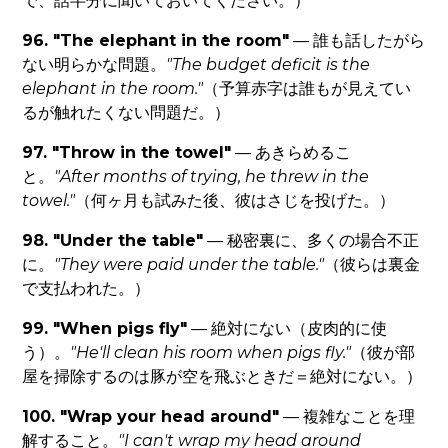
で、話半分に聞いておいてください。）
96. "The elephant in the room"
— 誰も話したがら
ない明らかな問題。
"The budget deficit is the
elephant in the room."
（予算赤字は誰もが見えてい
るが触れたくない問題だ。）
97. "Throw in the towel"
— あきらめるこ
と。
"After months of trying, he threw in the
towel."
（何ヶ月も試みた後、彼はさじを投げた。）
98. "Under the table"
— 秘密裏に、多くの場合不正
に。
"They were paid under the table."
（彼らは裏金
で支払われた。）
99. "When pigs fly"
— 絶対にない（皮肉的に使
う）。
"He'll clean his room when pigs fly."
（彼が部
屋を掃除するのは豚が空を飛ぶときだ＝絶対にない。）
100. "Wrap your head around"
— 複雑なことを理
解すること。
"I can't wrap my head around