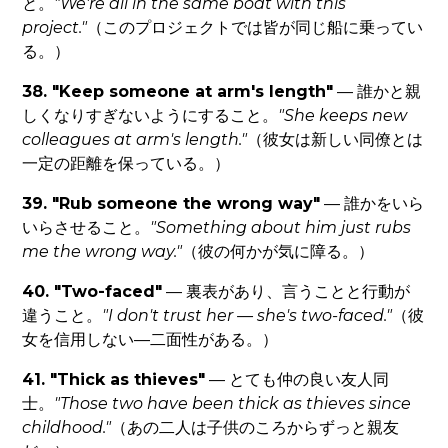
と。
"We're all in the same boat with this
project."
（このプロジェクトでは皆が同じ船に乗ってい
る。）
38. "Keep someone at arm's length"
— 誰かと親
しくなりすぎないようにすること。
"She keeps new
colleagues at arm's length."
（彼女は新しい同僚とは
一定の距離を保っている。）
39. "Rub someone the wrong way"
— 誰かをいら
いらさせること。
"Something about him just rubs
me the wrong way."
（彼の何かが気に障る。）
40. "Two-faced"
— 裏表があり、言うことと行動が
違うこと。
"I don't trust her — she's two-faced."
（彼
女を信用しない—二面性がある。）
41. "Thick as thieves"
— とても仲の良い友人同
士。
"Those two have been thick as thieves since
childhood."
（あの二人は子供のころからずっと親友