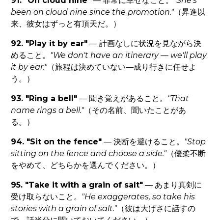
91. "On cloud nine"
— 非常に幸せなこと。
"She's
been on cloud nine since the promotion."
（昇進以
来、彼女はずっと有頂天だ。）
92. "Play it by ear"
— 計画なしに状況を見ながら決
めること。
"We don't have an itinerary — we'll play
it by ear."
（旅程は決めていない—成り行きに任せよ
う。）
93. "Ring a bell"
— 聞き覚えがあること。
"That
name rings a bell."
（その名前、聞いたことがあ
る。）
94. "Sit on the fence"
— 決断を避けること。
"Stop
sitting on the fence and choose a side."
（優柔不断
をやめて、どちらかを選んでください。）
95. "Take it with a grain of salt"
— あまり真剣に
受け取らないこと。
"He exaggerates, so take his
stories with a grain of salt."
（彼は大げさに話すの