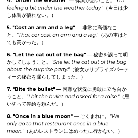
4. "Under the weather"
— 体調が悪いこと。
"I'm
feeling a bit under the weather today."
（今日は少
し体調が優れない。）
5. "Cost an arm and a leg"
— 非常に高価なこ
と。
"That car cost an arm and a leg."
（あの車はと
ても高かった。）
6. "Let the cat out of the bag"
— 秘密を誤って明
かしてしまうこと。
"She let the cat out of the bag
about the surprise party."
（彼女がサプライズパーテ
ィーの秘密を漏らしてしまった。）
7. "Bite the bullet"
— 困難な状況に勇敢に立ち向か
うこと。
"I bit the bullet and asked for a raise."
（思
い切って昇給を頼んだ。）
8. "Once in a blue moon"
— ごくまれに。
"We
only go to that restaurant once in a blue
moon."
（あのレストランにはめったに行かない。）