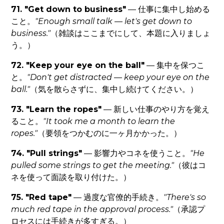
71. "Get down to business"
— 仕事に集中し始める
こと。
"Enough small talk — let's get down to
business."
（雑談はここまでにして、本題に入りましょ
う。）
72. "Keep your eye on the ball"
— 集中を保つこ
と。
"Don't get distracted — keep your eye on the
ball."
（気を散らさずに、集中し続けてください。）
73. "Learn the ropes"
— 新しい仕事のやり方を覚え
ること。
"It took me a month to learn the
ropes."
（要領をつかむのに一ヶ月かかった。）
74. "Pull strings"
— 影響力やコネを使うこと。
"He
pulled some strings to get the meeting."
（彼はコ
ネを使って面談を取り付けた。）
75. "Red tape"
— 過度な官僚的手続き。
"There's so
much red tape in the approval process."
（承認プ
ロセスには手続きが多すぎる。）