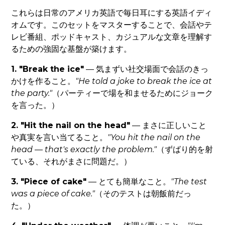
これらは日常のアメリカ英語で毎日耳にする英語イディ
オムです。このセットをマスターすることで、会話やテ
レビ番組、ポッドキャスト、カジュアルな文章を理解す
るための強固な基盤が築けます。
1. "Break the ice"
— 気まずい社交場面で会話のきっ
かけを作ること。
"He told a joke to break the ice at
the party."
（パーティーで場を和ませるためにジョーク
を言った。）
2. "Hit the nail on the head"
— まさに正しいこと
や真実を言い当てること。
"You hit the nail on the
head — that's exactly the problem."
（ずばり的を射
ている、それがまさに問題だ。）
3. "Piece of cake"
— とても簡単なこと。
"The test
was a piece of cake."
（そのテストは朝飯前だっ
た。）