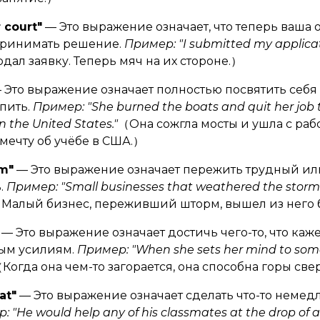
r court"
— Это выражение означает, что теперь ваша
принимать решение.
Пример: "I submitted my applicati
дал заявку. Теперь мяч на их стороне.）
 Это выражение означает полностью посвятить себ
пить.
Пример: "She burned the boats and quit her job 
n the United States."
（Она сожгла мосты и ушла с рабо
мечту об учёбе в США.）
rm"
— Это выражение означает пережить трудный и
.
Пример: "Small businesses that weathered the storm
Малый бизнес, переживший шторм, вышел из него 
— Это выражение означает достичь чего-то, что ка
ым усилиям.
Пример: "When she sets her mind to som
Когда она чем-то загорается, она способна горы све
at"
— Это выражение означает сделать что-то немед
 "He would help any of his classmates at the drop of a