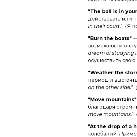
"The ball is in you
действовать или 
in their court."
（Я по
"Burn the boats"
—
возможности отсту
dream of studying i
осуществить свою 
"Weather the sto
период и выстоять
on the other side."
（
"Move mountains"
благодаря огромн
move mountains."
（
"At the drop of a h
колебаний.
Пример: