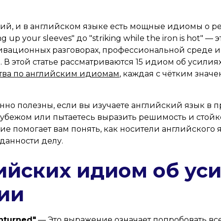
лий, и в английском языке есть мощные идиомы о 
ng up your sleeves" до "striking while the iron is hot" 
тивационных разговорах, профессиональной среде 
 В этой статье рассматриваются 15 идиом об усилия
тва по английским идиомам
, каждая с чётким зна
нно полезны, если вы изучаете английский язык в 
 рубежом или пытаетесь выразить решимость и стойк
ие помогает вам понять, как носители английского я
данности делу.
лийских идиом об ус
ии
nturned"
— Это выражение означает попробовать в