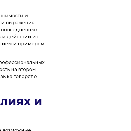
решимости и
— эти выражения
и повседневных
х и действии из
чением и примером
профессиональных
ость на втором
зыка говорят о
илиях и
се возможные