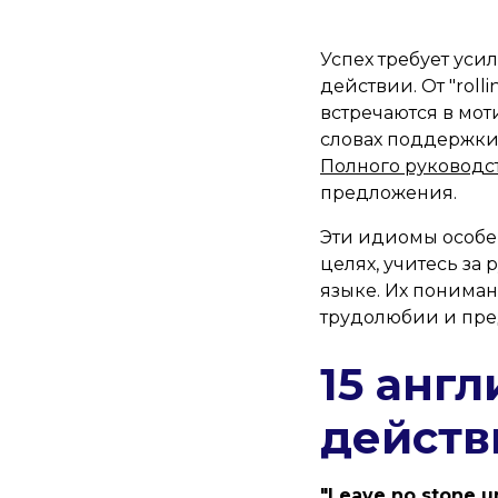
Успех требует уси
действии. От "rolli
встречаются в мо
словах поддержки.
Полного руководс
предложения.
Эти идиомы особе
целях, учитесь за
языке. Их пониман
трудолюбии и пре
15 анг
действ
"Leave no stone u