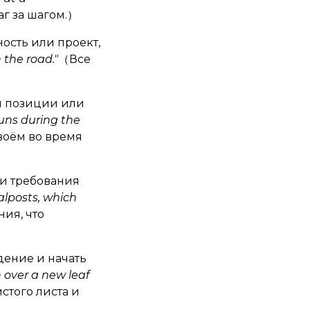
г за шагом.）
ость или проект,
 the road."
（Все
й позиции или
uns during the
воём во время
и требования
alposts, which
ия, что
дение и начать
n over a new leaf
стого листа и