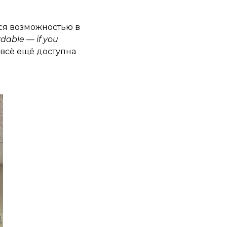
ся возможностью в
rdable — if you
всё ещё доступна