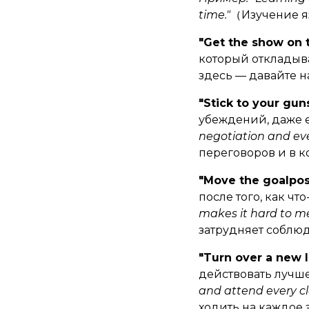
time."
（Изучение я
"Get the show on 
который откладыв
здесь — давайте 
"Stick to your gun
убеждений, даже е
negotiation and eve
переговоров и в 
"Move the goalpos
после того, как что
makes it hard to me
затрудняет соблю
"Turn over a new l
действовать лучш
and attend every cl
ходить на каждое 