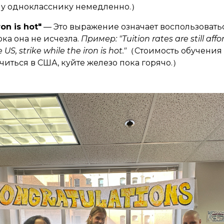
у однокласснику немедленно.）
ron is hot"
— Это выражение означает воспользовать
ка она не исчезла.
Пример: "Tuition rates are still affo
US, strike while the iron is hot."
（Стоимость обучения 
учиться в США, куйте железо пока горячо.）