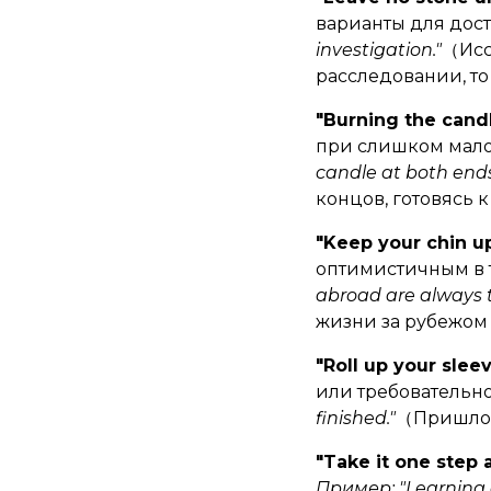
варианты для дос
investigation."
（Исс
расследовании, то
"Burning the cand
при слишком малом
candle at both end
концов, готовясь 
"Keep your chin u
оптимистичным в 
abroad are always t
жизни за рубежом
"Roll up your slee
или требовательн
finished."
（Пришло в
"Take it one step 
Пример: "Learning a