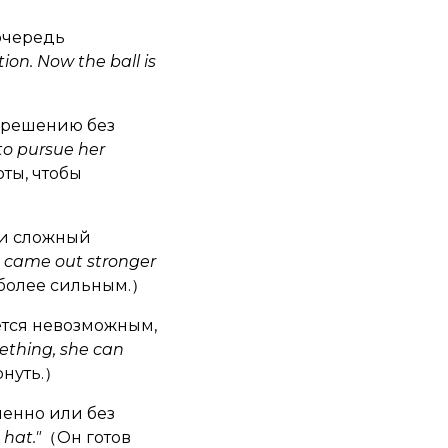
 очередь
on. Now the ball is
я решению без
to pursue her
ты, чтобы
ли сложный
 came out stronger
более сильным.）
жется невозможным,
ething, she can
рнуть.）
ленно или без
 hat."
（Он готов