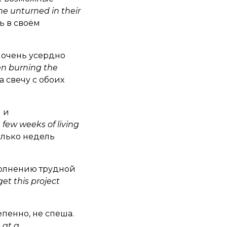
ne unturned in their
ь в своём
 очень усердно
en burning the
 свечу с обоих
 и
 few weeks of living
лько недель
полнению трудной
get this project
пенно, не спеша.
 at a