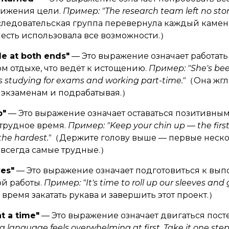
тижения цели.
Пример: "The research team left no sto
ледовательская группа перевернула каждый камен
 есть использовала все возможности.）
le at both ends"
— Это выражение означает работать
 отдыхе, что ведёт к истощению.
Пример: "She's be
s studying for exams and working part-time."
（Она жгла
к экзаменам и подрабатывая.）
p"
— Это выражение означает оставаться позитивным
трудное время.
Пример: "Keep your chin up — the first
he hardest."
（Держите голову выше — первые неско
 всегда самые трудные.）
ves"
— Это выражение означает подготовиться к вы
ой работы.
Пример: "It's time to roll up our sleeves and 
ремя закатать рукава и завершить этот проект.）
at a time"
— Это выражение означает двигаться посте
 language feels overwhelming at first. Take it one step