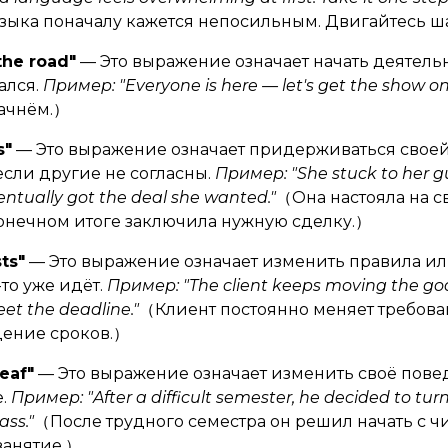
зыка поначалу кажется непосильным. Двигайтесь ша
the road"
— Это выражение означает начать деятельн
ался.
Пример: "Everyone is here — let's get the show on
начнём.）
s"
— Это выражение означает придерживаться свое
сли другие не согласны.
Пример: "She stuck to her g
ntually got the deal she wanted."
（Она настояла на с
конечном итоге заключила нужную сделку.）
ts"
— Это выражение означает изменить правила ил
-то уже идёт.
Пример: "The client keeps moving the go
et the deadline."
（Клиент постоянно меняет требован
дение сроков.）
eaf"
— Это выражение означает изменить своё пове
е.
Пример: "After a difficult semester, he decided to tur
ass."
（После трудного семестра он решил начать с чи
занятие.）