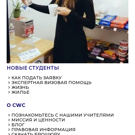
ПРОГРАММЫ ESL
УСПЕХ В АНГЛОЯЗЫЧНОЙ РЕЧИ
(НАША ЛУЧШАЯ ПРОГРАММА)
РАСШИРЕНИЕ ПРАВ И ВОЗМОЖНОСТЕЙ
АНГЛИЙСКОГО ЯЗЫКА
Двухдневная программа
АНГЛИЙСКИЙ ЯЗЫК ЧЕРЕЗ АМЕРИКАНСКУЮ
КУЛЬТУРУ
АНГЛИЙСКИЙ ЯЗЫК ДЛЯ КАНИКУЛ
НОВЫЕ СТУДЕНТЫ
КАК ПОДАТЬ ЗАЯВКУ
ЭКСПЕРТНАЯ ВИЗОВАЯ ПОМОЩЬ
ЖИЗНЬ
ЖИЛЬЕ
О CWC
ПОЗНАКОМЬТЕСЬ С НАШИМИ УЧИТЕЛЯМИ
МИССИЯ И ЦЕННОСТИ
БЛОГ
ПРАВОВАЯ ИНФОРМАЦИЯ
СКАЧАТЬ БРОШЮРУ