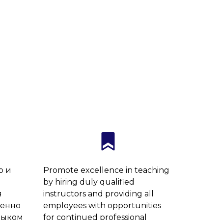
ю и
Promote excellence in teaching
by hiring duly qualified
я
instructors and providing all
менно
employees with opportunities
зыком
for continued professional