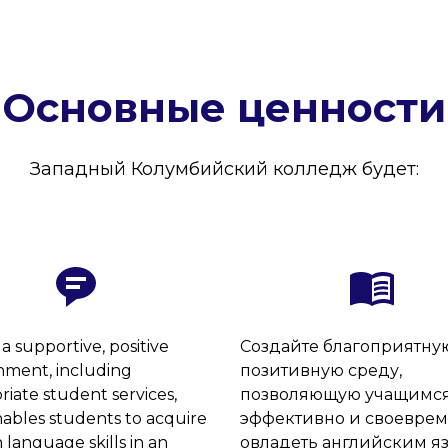
Основные ценности
Западный Колумбийский колледж будет:
a supportive, positive
Создайте благоприятну
nment, including
позитивную среду,
riate student services,
позволяющую учащимс
nables students to acquire
эффективно и своевре
 language skills in an
овладеть английским я