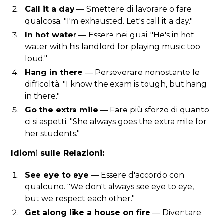
Call it a day
— Smettere di lavorare o fare
qualcosa. "I'm exhausted. Let's call it a day."
In hot water
— Essere nei guai. "He's in hot
water with his landlord for playing music too
loud."
Hang in there
— Perseverare nonostante le
difficoltà. "I know the exam is tough, but hang
in there."
Go the extra mile
— Fare più sforzo di quanto
ci si aspetti. "She always goes the extra mile for
her students."
Idiomi sulle Relazioni:
See eye to eye
— Essere d'accordo con
qualcuno. "We don't always see eye to eye,
but we respect each other."
Get along like a house on fire
— Diventare