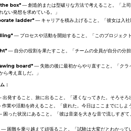
 the box"
— 創造的または型破りな方法で考えること。「上
れない発想を求めている。」
porate ladder"
— キャリアを積み上げること。「彼女は入社
lling"
— プロセスや活動を開始すること。「このプロジェク
ht"
— 自分の役割を果たすこと。「チームの全員が自分の分
rawing board"
— 失敗の後に最初からやり直すこと。「クラ
から考え直しだ。」
ム：
— 出発すること、旅に出ること。「遅くなってきた。そろそろ
 作業や活動を終えること。「疲れた。今日はここまでにしよ
— 困った状況にあること。「彼は音楽を大きな音で流しすぎて
— 困難を乗り越えて頑張ること。「試験は大変だとわかって