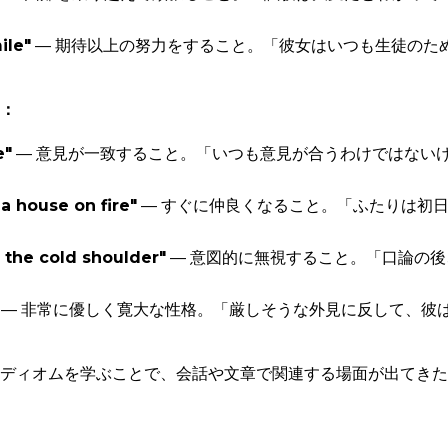
ile"
— 期待以上の努力をすること。「彼女はいつも生徒のた
：
e"
— 意見が一致すること。「いつも意見が合うわけではない
 a house on fire"
— すぐに仲良くなること。「ふたりは初
the cold shoulder"
— 意図的に無視すること。「口論の
— 非常に優しく寛大な性格。「厳しそうな外見に反して、彼
ディオムを学ぶことで、会話や文章で関連する場面が出てきた