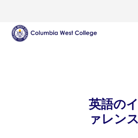
英語の
ァレン