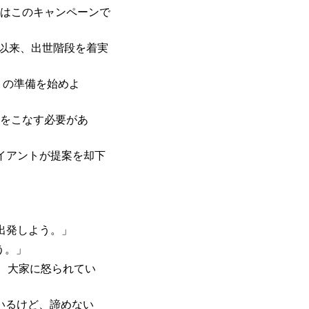
司はこのキャンペーンで
以来、出世階段を着実
トの準備を始めよ
担をこなす必要があ
イアントが提案を却下
出発しよう。」
う。」
、大家に怒られてい
いるけど、諦めない