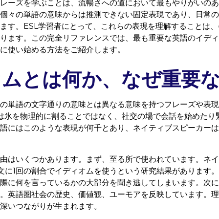
レーズを学ぶことは、流暢さへの道において最もやりがいのあ
個々の単語の意味からは推測できない固定表現であり、日常の
ます。ESL学習者にとって、これらの表現を理解することは
ります。この完全リファレンスでは、最も重要な英語のイディ
に使い始める方法をご紹介します。
オムとは何か、なぜ重要
の単語の文字通りの意味とは異なる意味を持つフレーズや表現
e ice" は氷を物理的に割ることではなく、社交の場で会話を始め
語にはこのような表現が何千とあり、ネイティブスピーカーは
由はいくつかあります。まず、至る所で使われています。ネイ
文に1回の割合でイディオムを使うという研究結果があります
際に何を言っているかの大部分を聞き逃してしまいます。次に
。英語圏社会の歴史、価値観、ユーモアを反映しています。理
深いつながりが生まれます。