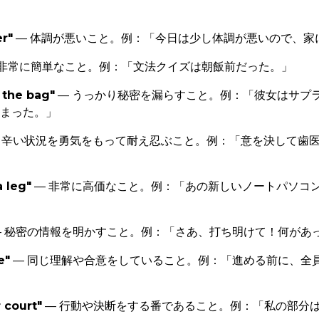
r"
— 体調が悪いこと。例：「今日は少し体調が悪いので、家
 非常に簡単なこと。例：「文法クイズは朝飯前だった。」
f the bag"
— うっかり秘密を漏らすこと。例：「彼女はサプ
まった。」
 辛い状況を勇気をもって耐え忍ぶこと。例：「意を決して歯
 leg"
— 非常に高価なこと。例：「あの新しいノートパソコ
 秘密の情報を明かすこと。例：「さあ、打ち明けて！何があ
e"
— 同じ理解や合意をしていること。例：「進める前に、全
r court"
— 行動や決断をする番であること。例：「私の部分