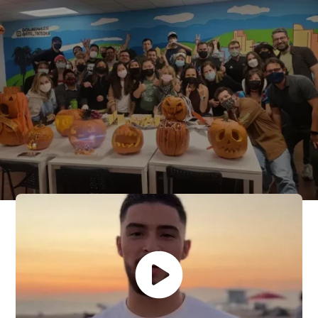
Il nostro team di
esperti in materia di
visti e
supporto continuo
agli studenti