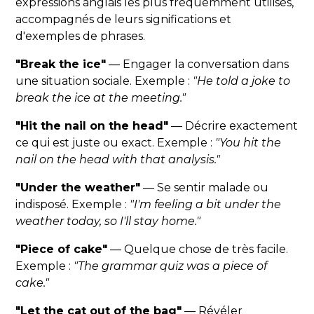
expressions anglais les plus fréquemment utilisés,
accompagnés de leurs significations et
d'exemples de phrases.
"Break the ice"
— Engager la conversation dans
une situation sociale. Exemple :
"He told a joke to
break the ice at the meeting."
"Hit the nail on the head"
— Décrire exactement
ce qui est juste ou exact. Exemple :
"You hit the
nail on the head with that analysis."
"Under the weather"
— Se sentir malade ou
indisposé. Exemple :
"I'm feeling a bit under the
weather today, so I'll stay home."
"Piece of cake"
— Quelque chose de très facile.
Exemple :
"The grammar quiz was a piece of
cake."
"Let the cat out of the bag"
— Révéler