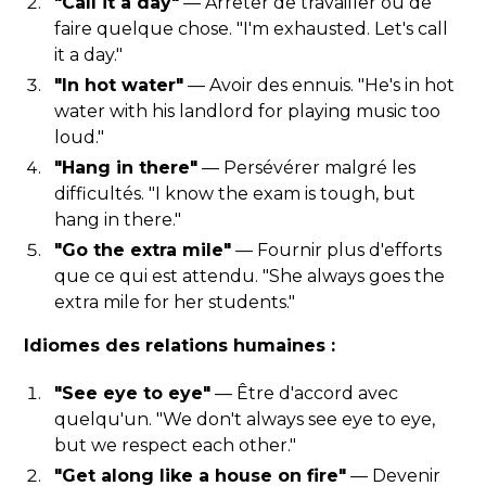
"Call it a day"
— Arrêter de travailler ou de
faire quelque chose. "I'm exhausted. Let's call
it a day."
"In hot water"
— Avoir des ennuis. "He's in hot
water with his landlord for playing music too
loud."
"Hang in there"
— Persévérer malgré les
difficultés. "I know the exam is tough, but
hang in there."
"Go the extra mile"
— Fournir plus d'efforts
que ce qui est attendu. "She always goes the
extra mile for her students."
Idiomes des relations humaines :
"See eye to eye"
— Être d'accord avec
quelqu'un. "We don't always see eye to eye,
but we respect each other."
"Get along like a house on fire"
— Devenir