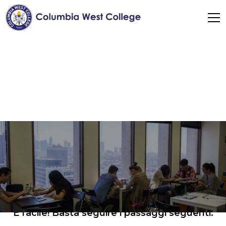
Iscriviti ora
Come posso
iscrivermi a CWC?
È facile! Basta seguire i passaggi seguenti.