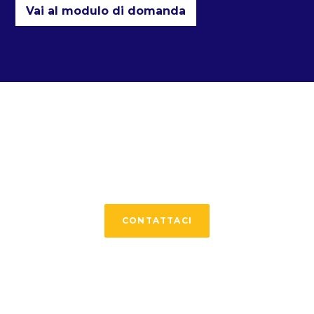
Vai al modulo di domanda
Inizia il tuo viaggio
oggi
CONTATTACI