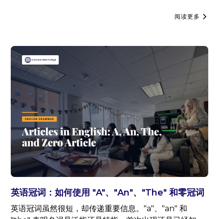
阅读更多
英语冠词：如何使用 "A"、"An"、"The" 和零冠词
英语冠词虽然很短，却传递重要信息。"a"、"an" 和