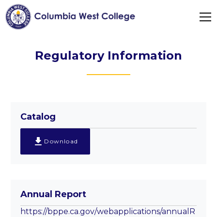
Regulatory Information
Catalog
Download
Annual Report
https://bppe.ca.gov/webapplications/annualR