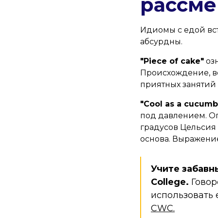
рассм
Идиомы с едой вст
абсурдны.
"Piece of cake"
озн
Происхождение, вер
приятных занятий 
"Cool as a cucumb
под давлением. О
градусов Цельсия 
основа. Выражение
Учите забавн
College.
Говор
использовать
CWC.