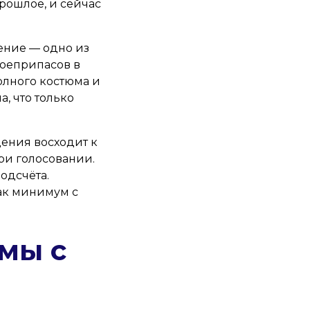
рошлое, и сейчас
ение — одно из
боеприпасов в
олного костюма и
, что только
дения восходит к
ри голосовании.
одсчёта.
как минимум с
мы с