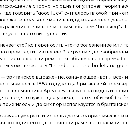
исхождение спорно, но одна популярная теория во
, где говорить "good luck" считалось плохой примет
оложное тому, что имели в виду, в качестве суеверн
выражение с елизаветинским обычаем "breaking" a 
сле успешного выступления.
начает стойко переносить что-то болезненное или т
но происходит из полевой хирургии до изобретения
улю или кожаный ремень, чтобы кусать во время б
ы можете сказать: "I need to bite the bullet and go to 
— британское выражение, означающее «вот и всё» ил
о появилось в 1887 году, когда британский премье
воего племянника Артура Бальфура на видный полит
что всё, что нужно для успеха, — это чтобы Боб (Ро
 прижилось и до сих пор используется в британско
значает умереть и используется юмористически в
ия возводит его к деревянной раме (называемой "buc