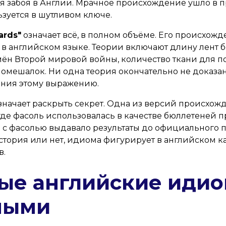
я забоя в Англии. Мрачное происхождение ушло в п
зуется в шутливом ключе.
ards"
означает всё, в полном объёме. Его происхожд
в английском языке. Теории включают длину лент 
мён Второй мировой войны, количество ткани для п
омешалок. Ни одна теория окончательно не доказана
ания этому выражению.
значает раскрыть секрет. Одна из версий происхож
де фасоль использовалась в качестве бюллетеней п
 с фасолью выдавало результаты до официального п
стория или нет, идиома фигурирует в английском 
в.
ые английские идио
ными