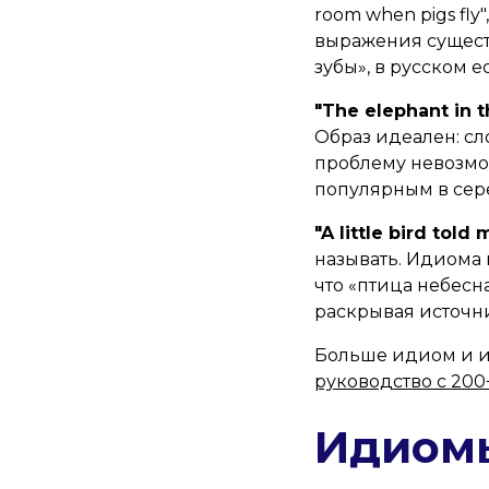
room when pigs fly
выражения существ
зубы», в русском е
"The elephant in 
Образ идеален: сл
проблему невозмож
популярным в сер
"A little bird told 
называть. Идиома 
что «птица небесн
раскрывая источн
Больше идиом и и
руководство с 20
Идиомы