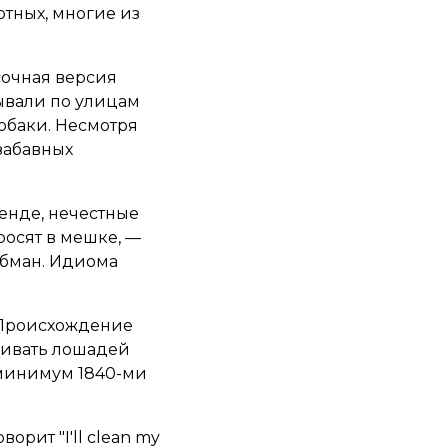
тных, многие из
сочная версия
ывали по улицам
собаки. Несмотря
забавных
генде, нечестные
росят в мешке, —
обман. Идиома
 Происхождение
живать лошадей
 минимум 1840-ми
ворит "I'll clean my