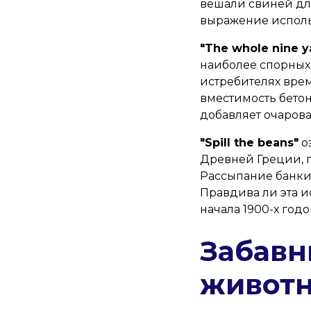
вешали свиней дл
выражение исполь
"The whole nine y
наиболее спорных 
истребителях вре
вместимость бетон
добавляет очаров
"Spill the beans"
о
Древней Греции, г
Рассыпание банки
Правдива ли эта и
начала 1900-х годо
Забавн
живот