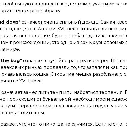
т необычную склонность к идиомам с участием живо
морительно яркие образы.
and dogs"
означает очень сильный дождь. Самая кра
ерждает, что в Англии XVII века сильные ливни см
оздавая впечатление, будто с неба падали кошки и 
ном происхождении, это одна из самых узнаваемых 
 в мире.
f the bag"
означает случайно раскрыть секрет. По ле
евековых рынках продавали то, что заявляли как по
е оказывалась кошка. Открытие мешка разоблачало 
чати с XVIII века.
"
означает замедлить темп или набраться терпения.
но происходит от буквальной необходимости сдер
 в пути. Переносное использование датируется как
нском английском.
ажает, что что-то никогда не случится. Если кто-то го