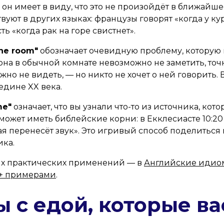
", он имеет в виду, что это не произойдёт в ближай
уют в других языках: французы говорят «когда у ку
сть «когда рак на горе свистнет».
the room"
обозначает очевидную проблему, которую 
она в обычной комнате невозможно не заметить, точн
но не видеть, — но никто не хочет о ней говорить.
едине XX века.
me"
означает, что вы узнали что-то из источника, кото
может иметь библейские корни: в Екклесиасте 10:2
ая перенесёт звук». Это игривый способ поделитьс
ика.
х практических применений — в
Английские идио
0+ примерами
.
 с едой, которые ва