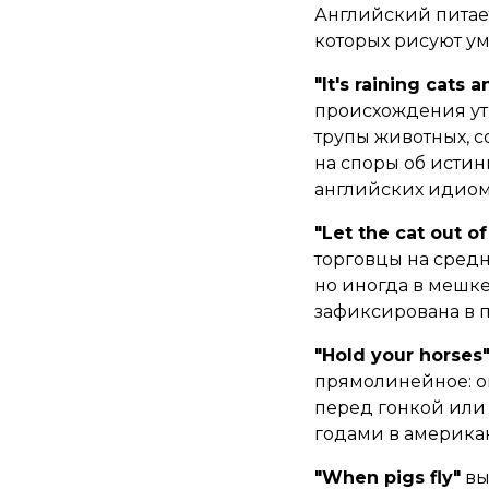
Английский питае
которых рисуют у
"It's raining cats 
происхождения утв
трупы животных, с
на споры об истин
английских идиом
"Let the cat out o
торговцы на средн
но иногда в мешк
зафиксирована в пе
"Hold your horses
прямолинейное: о
перед гонкой или
годами в америка
"When pigs fly"
выр