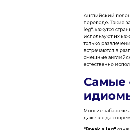
Английский полон
переводе. Такие за
leg", кажутся стра
используют их ка
только развлечени
встречаются в раз
смешные английск
естественно испол
Самые 
идиомы
Многие забавные 
даже когда совре
"Break a leg"
означ