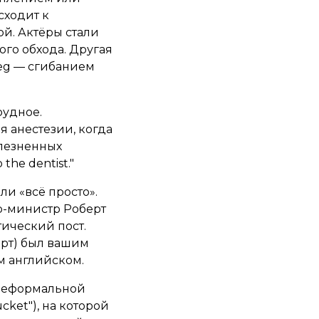
сходит к
ой. Актёры стали
ого обхода. Другая
leg — сгибанием
рудное.
 анестезии, когда
олезненных
the dentist."
и «всё просто».
р-министр Роберт
ический пост.
берт) был вашим
м английском.
 неформальной
ket"), на которой