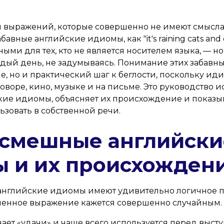
 выражений, которые совершенно не имеют смысла
бавные английские идиомы, как "it's raining cats and 
нными для тех, кто не является носителем языка, — н
ждый день, не задумываясь. Понимание этих забавн
е, но и практический шаг к беглости, поскольку и
говоре, кино, музыке и на письме. Это руководство 
ие идиомы, объясняет их происхождение и показыва
ьзовать в собственной речи.
смешные английски
 и их происхожден
английские идиомы имеют удивительно логичное 
менное выражение кажется совершенно случайным.
ает «удачи» и чаще всего используется перед выс