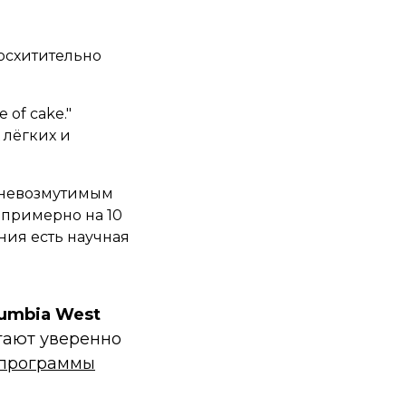
осхитительно
 of cake."
 лёгких и
 невозмутимым
 примерно на 10
ния есть научная
lumbia West
ают уверенно
 программы