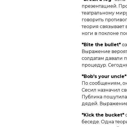
презентацией. Про
театральному миру
говорить противоп
теория связывает 
ноги в поклоне по
"Bite the bullet"
оз
Выражение вероят
солдатам давали п
процедур. Сегодня в
"Bob's your uncle"
По сообщениям, он
Сесил назначил с
Публика пошутила, 
дядей. Выражение
"Kick the bucket"
о
беседе. Одна теор