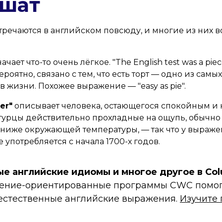
ешат
речаются в английском повсюду, и многие из них в
ачает что-то очень лёгкое. "The English test was a piece
оятно, связано с тем, что есть торт — одно из самых
в жизни. Похожее выражение — "easy as pie".
er"
описывает человека, остающегося спокойным и
гурцы действительно прохладные на ощупь, обычно
ниже окружающей температуры, — так что у выраже
 употребляется с начала 1700-х годов.
ые английские идиомы и многое другое в Co
ение-ориентированные программы CWC помог
 естественные английские выражения.
Изучите