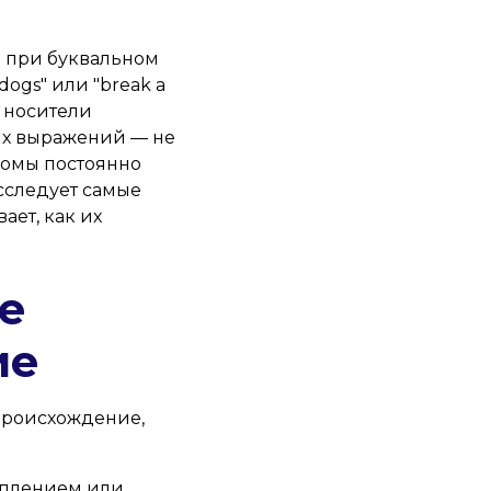
 при буквальном
dogs" или "break a
о носители
ых выражений — не
диомы постоянно
исследует самые
ет, как их
е
ие
происхождение,
туплением или