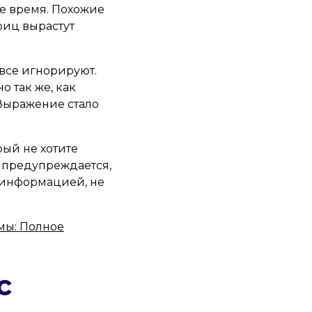
шее время. Похожие
риц вырастут
все игнорируют.
о так же, как
 Выражение стало
рый не хотите
0 предупреждается,
я информацией, не
мы: Полное
с