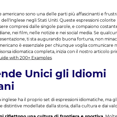
se americano sono una delle parti più affascinanti e frustr
ell'inglese negli Stati Uniti. Queste espressioni colorite 
ere compresi dalle singole parole, e compaiono costan
ane, nei film, nelle notizie e nei social media. Se qualcun
esentazione, ti sta augurando buona fortuna, non minacci
 americano è essenziale per chiunque voglia comunicare 
sorsa idiomatica completa, inizia con il nostro articolo pr
uide with 200+ Examples
.
nde Unici gli Idiomi
ani
inglese ha il proprio set di espressioni idiomatiche, ma gl
 distintive modellate dalla storia, dalla cultura e dai valo
i riflettono una cultura di frontiera e sportiva.
Molte