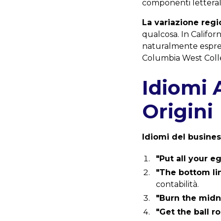
componenti letterali
La variazione regi
qualcosa. In Californ
naturalmente espres
Columbia West Colle
Idiomi 
Origini
Idiomi del busines
"Put all your e
"The bottom li
contabilità.
"Burn the midni
"Get the ball ro