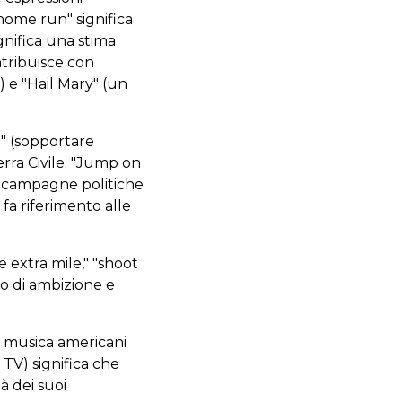
home run" significa
ignifica una stima
ntribuisce con
 e "Hail Mary" (un
t" (sopportare
rra Civile. "Jump on
e campagne politiche
fa riferimento alle
 extra mile," "shoot
to di ambizione e
la musica americani
TV) significa che
là dei suoi