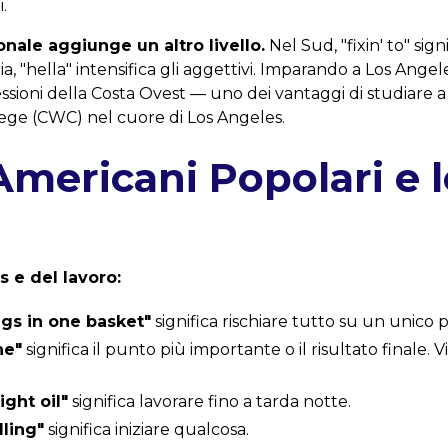
.
onale aggiunge un altro livello.
Nel Sud, "fixin' to" sign
ia, "hella" intensifica gli aggettivi. Imparando a Los Angele
sioni della Costa Ovest — uno dei vantaggi di studiare a
ge (CWC) nel cuore di Los Angeles.
Americani Popolari e l
s e del lavoro:
ggs in one basket"
significa rischiare tutto su un unico p
ne"
significa il punto più importante o il risultato finale. 
ght oil"
significa lavorare fino a tarda notte.
lling"
significa iniziare qualcosa.