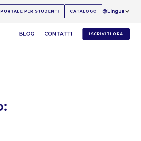
Lingua
PORTALE PER STUDENTI
CATALOGO
O
BLOG
CONTATTI
ISCRIVITI ORA
o: