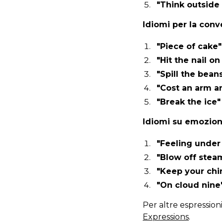
"Think outside
Idiomi per la conv
"Piece of cake"
"Hit the nail o
"Spill the bean
"Cost an arm a
"Break the ice"
Idiomi su emozion
"Feeling under
"Blow off stea
"Keep your chi
"On cloud nine
Per altre espressioni
Expressions
.