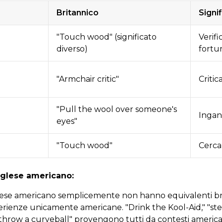
Britannico
Signi
"Touch wood" (significato
Verifi
diverso)
fortu
g
"Armchair critic"
Critic
"Pull the wool over someone's
Ingan
eyes"
"Touch wood"
Cerca
inglese americano:
nglese americano semplicemente non hanno equivalenti br
ienze unicamente americane. "Drink the Kool-Aid," "step
e "throw a curveball" provengono tutti da contesti american