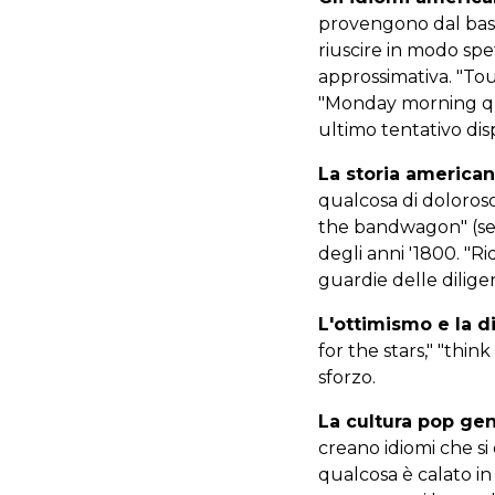
provengono dal baseb
riuscire in modo spet
approssimativa. "Tou
"Monday morning quar
ultimo tentativo dis
La storia american
qualcosa di doloroso
the bandwagon" (seg
degli anni '1800. "R
guardie delle dilige
L'ottimismo e la d
for the stars," "thi
sforzo.
La cultura pop ge
creano idiomi che si
qualcosa è calato in q