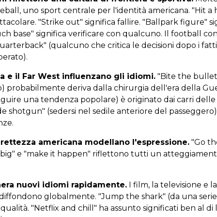
all, uno sport centrale per l'identità americana. "Hit a 
tacolare. "Strike out" significa fallire. "Ballpark figure" s
ch base" significa verificare con qualcuno. Il football co
terback" (qualcuno che critica le decisioni dopo i fatti)
perato).
a e il Far West influenzano gli idiomi.
"Bite the bulle
) probabilmente deriva dalla chirurgia dell'era della Gue
uire una tendenza popolare) è originato dai carri dell
ide shotgun" (sedersi nel sedile anteriore del passeggero) 
nze.
irettezza americana modellano l'espressione.
"Go the
nk big" e "make it happen" riflettono tutti un atteggiamen
nera nuovi idiomi rapidamente.
I film, la televisione e 
 diffondono globalmente. "Jump the shark" (da una serie 
ualità. "Netflix and chill" ha assunto significati ben al di 