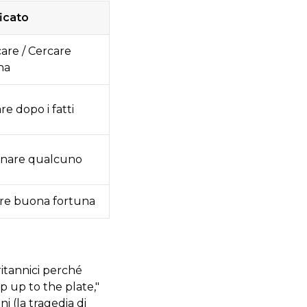
ficato
care / Cercare
na
are dopo i fatti
nare qualcuno
re buona fortuna
itannici perché
 up to the plate,"
i (la tragedia di