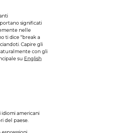
anti
portano significati
temente nelle
o ti dice "break a
andoti. Capire gli
naturalmente con gli
incipale su
English
i idiomi americani
ri del paese.
 espressioni