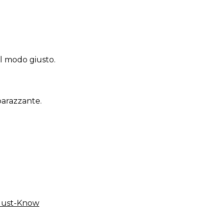
l modo giusto.
barazzante.
Must-Know