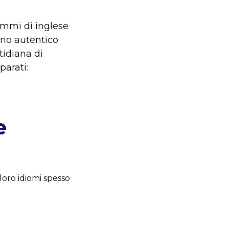
ammi di inglese
ano autentico
tidiana di
parati:
e
oro idiomi spesso