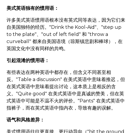
美式英语独有的惯用语：
许多美式英语惯用语根本没有英式同等表达，因为它们来
自美国独特的经历。"Drink the Kool-Aid"、"step up
to the plate"、"out of left field" 和 "throw a
curveball" 都来自美国语境（琼斯镇悲剧和棒球），在
英国文化中没有同样的共鸣。
引起混淆的惯用语：
有些表达在两种英语中都存在，但含义不同甚至相
反。"Table a discussion" 在美式英语中意味着推迟，但
在英式英语中意味着提出讨论，这本质上是相反的含
义。"Quite good" 在美式英语中是真诚的赞美，但在英
式英语中可能是不温不火的评价。"Pants" 在美式英语中
指裤子，而在英式英语中指内衣，导致有趣的误解。
语气和风格差异：
美式惯用语往往更直接、更行动导向（"hit the ground