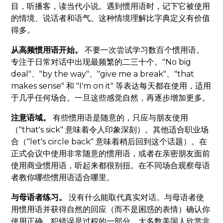
目，听播客，读当代小说。遇到惯用语时，记下它被使用
的情境、说话者和语气。这种情境理解比字典定义有价值
得多。
从高频惯用语开始。
不要一次尝试学习数百个惯用语。
专注于日常对话中出现最频繁的二三十个。"No big
deal"、"by the way"、"give me a break"、"that
makes sense" 和 "I'm on it" 等表达每天都在使用，适用
于几乎任何场合。一旦这些感觉自然，再逐步增加更多。
注意语域。
有些惯用语是随意的，只应与朋友使用
（"that's sick" 意味着令人印象深刻）。其他适合职业场
合（"let's circle back" 意味着稍后回到这个话题）。在
正式会议中使用非常随意的惯用语，或者在亲密朋友面前
使用商业惯用语，听起来都很别扭。在不同场合观察母语
者教你哪些惯用语适合哪里。
与母语者练习。
没有什么能取代真实对话。与母语者使
用惯用语并获得自然的回应（而不是困惑的表情）确认你
使用正确。犯错误是过程的一部分，大多数美国人欣赏非