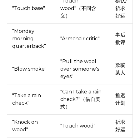
"Touch
确认/
"Touch base"
wood"（不同含
祈求
义）
好运
"Monday
事后
morning
"Armchair critic"
批评
quarterback"
"Pull the wool
欺骗
"Blow smoke"
over someone's
某人
eyes"
"Can I take a rain
"Take a rain
推迟
check?"（借自美
check"
计划
式）
"Knock on
祈求
"Touch wood"
wood"
好运