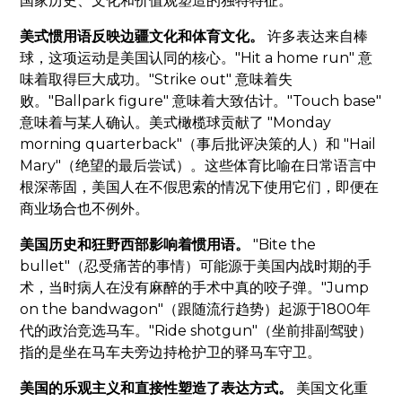
国家历史、文化和价值观塑造的独特特征。
美式惯用语反映边疆文化和体育文化。
许多表达来自棒
球，这项运动是美国认同的核心。"Hit a home run" 意
味着取得巨大成功。"Strike out" 意味着失
败。"Ballpark figure" 意味着大致估计。"Touch base"
意味着与某人确认。美式橄榄球贡献了 "Monday
morning quarterback"（事后批评决策的人）和 "Hail
Mary"（绝望的最后尝试）。这些体育比喻在日常语言中
根深蒂固，美国人在不假思索的情况下使用它们，即便在
商业场合也不例外。
美国历史和狂野西部影响着惯用语。
"Bite the
bullet"（忍受痛苦的事情）可能源于美国内战时期的手
术，当时病人在没有麻醉的手术中真的咬子弹。"Jump
on the bandwagon"（跟随流行趋势）起源于1800年
代的政治竞选马车。"Ride shotgun"（坐前排副驾驶）
指的是坐在马车夫旁边持枪护卫的驿马车守卫。
美国的乐观主义和直接性塑造了表达方式。
美国文化重