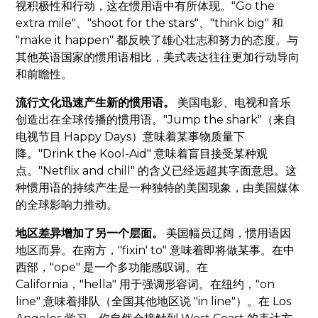
视积极性和行动，这在惯用语中有所体现。"Go the
extra mile"、"shoot for the stars"、"think big" 和
"make it happen" 都反映了雄心壮志和努力的态度。与
其他英语国家的惯用语相比，美式表达往往更加行动导向
和前瞻性。
流行文化迅速产生新的惯用语。
美国电影、电视和音乐
创造出在全球传播的惯用语。"Jump the shark"（来自
电视节目 Happy Days）意味着某事物质量下
降。"Drink the Kool-Aid" 意味着盲目接受某种观
点。"Netflix and chill" 的含义已经远超其字面意思。这
种惯用语的持续产生是一种独特的美国现象，由美国媒体
的全球影响力推动。
地区差异增加了另一个层面。
美国幅员辽阔，惯用语因
地区而异。在南方，"fixin' to" 意味着即将做某事。在中
西部，"ope" 是一个多功能感叹词。在
California，"hella" 用于强调形容词。在纽约，"on
line" 意味着排队（全国其他地区说 "in line"）。在 Los