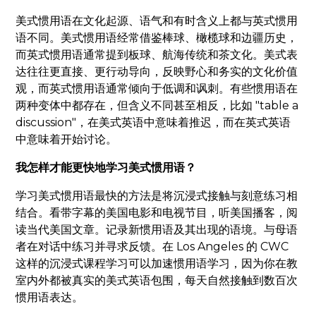
美式惯用语在文化起源、语气和有时含义上都与英式惯用
语不同。美式惯用语经常借鉴棒球、橄榄球和边疆历史，
而英式惯用语通常提到板球、航海传统和茶文化。美式表
达往往更直接、更行动导向，反映野心和务实的文化价值
观，而英式惯用语通常倾向于低调和讽刺。有些惯用语在
两种变体中都存在，但含义不同甚至相反，比如 "table a
discussion"，在美式英语中意味着推迟，而在英式英语
中意味着开始讨论。
我怎样才能更快地学习美式惯用语？
学习美式惯用语最快的方法是将沉浸式接触与刻意练习相
结合。看带字幕的美国电影和电视节目，听美国播客，阅
读当代美国文章。记录新惯用语及其出现的语境。与母语
者在对话中练习并寻求反馈。在 Los Angeles 的 CWC
这样的沉浸式课程学习可以加速惯用语学习，因为你在教
室内外都被真实的美式英语包围，每天自然接触到数百次
惯用语表达。