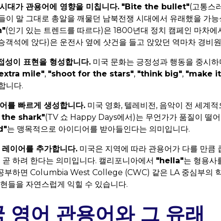
척시대가 관용어에 영향을 미칩니다.
"Bite the bullet"
(고통스러
들이 말 그대로 총알을 깨물던 남북전쟁 시대에서 유래했을 가능
n"
(인기 있는 트렌드를 따르다)은 1800년대 정치 캠페인 마차에
 승객석에 앉다)은 운전사 옆에 샷건을 들고 앉았던 역마차 경비
접성이 표현을 형성합니다.
미국 문화는 긍정성과 행동을 중시하
extra mile"
,
"shoot for the stars"
,
"think big"
,
"make i
합니다.
어를 빠르게 생성합니다.
미국 영화, 텔레비전, 음악이 전 세계
the shark"
(TV 쇼 Happy Days에서)는 무언가가 품질이 
d"
는 맹목적으로 아이디어를 받아들인다는 의미입니다.
 레이어를 추가합니다.
미국은 지역에 따라 관용어가 다를 만큼 
 곧 하려 한다는 의미입니다. 캘리포니아에서
"hella"
는 형용사를
공부하면 Columbia West College (CWC) 같은 LA 중심
표현들을 자연스럽게 익힐 수 있습니다.
 영어 관용어와 그 유래