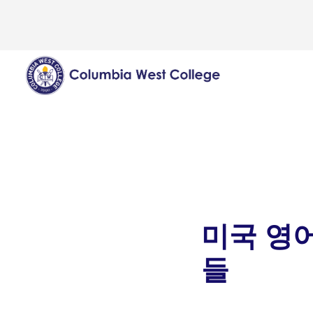
미국 영
들