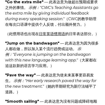
"Go the extra mile"
— 此表达意为做超出预期或要求
之外的事情。
示例："CWC's Teaching Assistants go
the extra mile by giving individual feedback
during every speaking session."
（CWC的教学助理
在每次口语课中提供个人反馈，付出额外努力。）
（此惯用语也出现在
日常英语惯用语
的日常表达部分。）
"Jump on the bandwagon"
— 此表达意为因为很多
人都在做，所以加入某个流行趋势或运动。
示
例："Everyone is jumping on the bandwagon
with this new language learning app."
（大家都在
追这款新的语言学习应用。）
"Pave the way"
— 此表达意为使未来某事更容易发
生。
示例："Her early research paved the way for
the new treatment."
（她的早期研究为新疗法铺平了
道路。）
"Smooth sailing"
— 此表达意为没有问题或障碍地顺