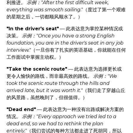
利推进。
示例："After the first difficult week,
everything was smooth sailing."
（度过了第一个艰难
的星期之后，一切都顺风顺水了。）
"In the driver's seat"
— 此表达意为掌控某种情况或
决策。
示例："Once you have a strong English
foundation, you are in the driver's seat in any job
interview."
（一旦你有了扎实的英语基础，你就能在任何
工作面试中掌握主动权。）
"Take the scenic route"
— 此表达意为选择更长或
更令人愉快的路线，而非最高效的路线。
示例："We
took the scenic route through the hills and
arrived late, but it was worth it."
（我们走了穿越山丘
的风景路，虽然晚到了，但很值得。）
"Dead end"
— 此表达意为一种没有出路或解决方案的
情况。
示例："Every approach we tried led to a
dead end, so we had to rethink the plan
entirely."
（我们尝试的每种方法都走进了死胡同，所以