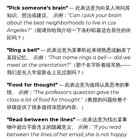
"Pick someone's brain"
— 此表达意为向某人询问其
知识、想法或建议。
示例："Can I pick your brain
about the best neighborhoods to live in Los
Angeles?"
（能请你给我介绍一下洛杉矶最适合居住的街
区吗？）
"Ring a bell"
— 此表达意为某事听起来很熟悉或触发了
某段记忆。
示例："That name rings a bell — did we
meet at the orientation?"
（那个名字听着很耳熟——
我们是在入学迎新会上见过面吗？）
"Food for thought"
— 此表达意为值得认真思考的事
情。
示例："The professor's question gave the
class a lot of food for thought."
（教授的问题给整个
班级提供了很多值得深思的内容。）
"Read between the lines"
— 此表达意为找出某事
物中超出字面含义的隐藏意义。
示例："If you read
between the lines of her email, she is not happy