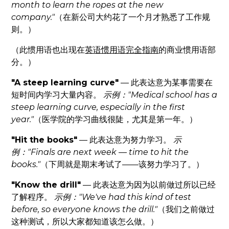
month to learn the ropes at the new
company."
（在新公司大约花了一个月才熟悉了工作规
则。）
（此惯用语也出现在
英语惯用语完全指南
的商业惯用语部
分。）
"A steep learning curve"
— 此表达意为某事需要在
短时间内学习大量内容。
示例："Medical school has a
steep learning curve, especially in the first
year."
（医学院的学习曲线很陡，尤其是第一年。）
"Hit the books"
— 此表达意为努力学习。
示
例："Finals are next week — time to hit the
books."
（下周就是期末考试了——该努力学习了。）
"Know the drill"
— 此表达意为因为以前做过所以已经
了解程序。
示例："We've had this kind of test
before, so everyone knows the drill."
（我们之前做过
这种测试，所以大家都知道该怎么做。）