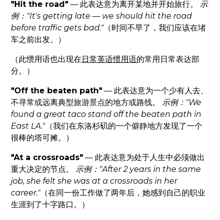
"Hit the road"
— 此表达意为离开某地并开始旅行。
示
例："It's getting late — we should hit the road
before traffic gets bad."
（时间不早了，我们应该在堵
车之前出发。）
（此惯用语也出现在
日常英语惯用语
的常用日常表达部
分。）
"Off the beaten path"
— 此表达意为一个少有人去、
不寻常或远离典型旅游景点的地方或路线。
示例："We
found a great taco stand off the beaten path in
East LA."
（我们在东洛杉矶的一个僻静地方发现了一个
很棒的塔可摊。）
"At a crossroads"
— 此表达意为处于人生中必须做出
重大决定的节点。
示例："After 2 years in the same
job, she felt she was at a crossroads in her
career."
（在同一份工作做了两年后，她感到自己的职业
生涯到了十字路口。）