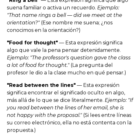
"Ring a bell"
— Esta expresión significa que algo
suena familiar o activa un recuerdo.
Ejemplo:
"That name rings a bell — did we meet at the
orientation?"
(Ese nombre me suena; ¿nos
conocimos en la orientación?)
"Food for thought"
— Esta expresión significa
algo que vale la pena pensar detenidamente.
Ejemplo: "The professor's question gave the class
a lot of food for thought."
(La pregunta del
profesor le dio a la clase mucho en qué pensar.)
"Read between the lines"
— Esta expresión
significa encontrar el significado oculto en algo,
más allá de lo que se dice literalmente.
Ejemplo: "If
you read between the lines of her email, she is
not happy with the proposal."
(Si lees entre líneas
su correo electrónico, ella no está contenta con la
propuesta.)