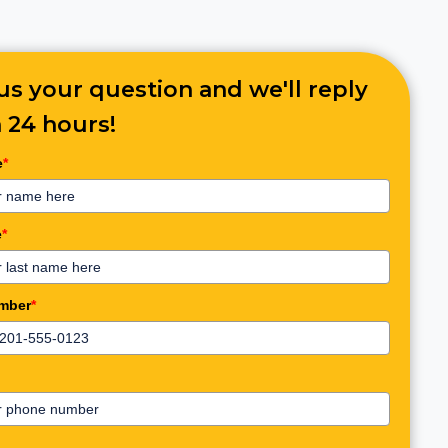
us your question and we'll reply
 24 hours!
e
*
e
*
mber
*