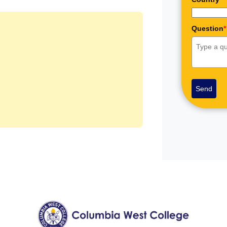
Question
*
Send