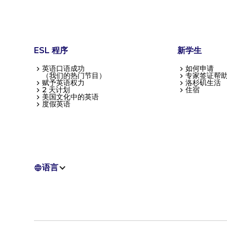
ESL 程序
新学生
英语口语成功
如何申请
（我们的热门节目）
专家签证帮
赋予英语权力
洛杉矶生活
2 天计划
住宿
美国文化中的英语
度假英语
语言