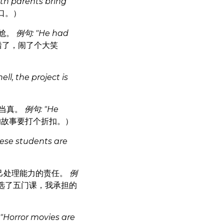
th parents bring
口。）
尴尬。
例句: "He had
错了，闹了个大笑
ll, the project is
太当真。
例句: "He
的故事要打个折扣。）
ese students are
己处理能力的责任。
例
选了五门课，我承担的
"Horror movies are