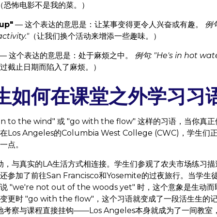
（恐怖电影不是我的菜。）
 up"
— 这个表达的意思是：让某事变得更令人兴奋或有趣。
例句:
ctivity."
（让我们换个活动来增添一些趣味。）
— 这个表达的意思是：处于麻烦之中。
例句: "He's in hot wate
过截止日期而陷入了麻烦。）
生如何在课堂之外学习习
ion to the wind" 或 "go with the flow" 这样的习语
s Angeles的Columbia West College (CWC)，
一点。
动，与真实的LA生活方式相连接。学生们参观了农夫市场练习
加了前往San Francisco和Yosemite的过夜旅行。当学生徒
we're not out of the woods yet" 时，这个意象
时 "go with the flow"，这个习语就变成了一段活生
考察与课程直接挂钩——Los Angeles本身就成为了一间教室