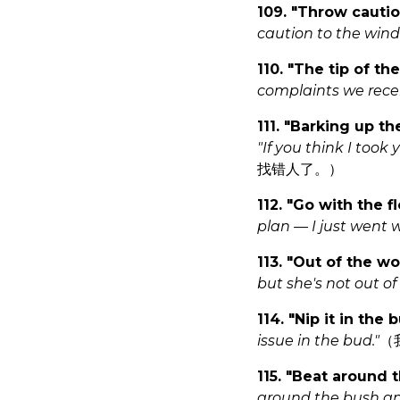
109. "Throw cautio
caution to the wind
110. "The tip of th
complaints we receiv
111. "Barking up t
"If you think I took
找错人了。）
112. "Go with the f
plan — I just went w
113. "Out of the w
but she's not out of
114. "Nip it in the 
issue in the bud."
（
115. "Beat around 
around the bush an