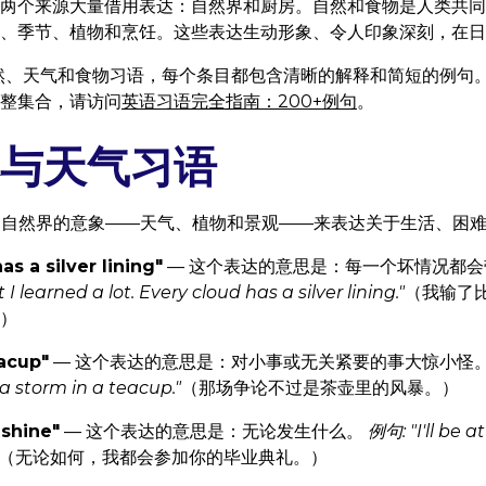
两个来源大量借用表达：自然界和厨房。自然和食物是人类共同
、季节、植物和烹饪。这些表达生动形象、令人印象深刻，在日
然、天气和食物习语，每个条目都包含清晰的解释和简短的例句
完整集合，请访问
英语习语完全指南：200+例句
。
与天气习语
自自然界的意象——天气、植物和景观——来表达关于生活、困
as a silver lining"
— 这个表达的意思是：每一个坏情况都
 I learned a lot. Every cloud has a silver lining."
（我输了
）
eacup"
— 这个表达的意思是：对小事或无关紧要的事大惊小怪
 storm in a teacup."
（那场争论不过是茶壶里的风暴。）
 shine"
— 这个表达的意思是：无论发生什么。
例句: "I'll be a
（无论如何，我都会参加你的毕业典礼。）