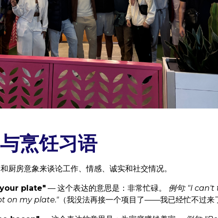
与烹饪习语
物和厨房意象来谈论工作、情感、诚实和社交情况。
 your plate"
— 这个表达的意思是：非常忙碌。
例句: "I can't
ot on my plate."
（我没法再接一个项目了——我已经忙不过来