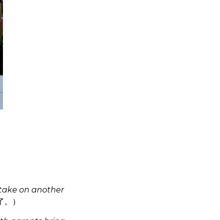
 take on another
了。）