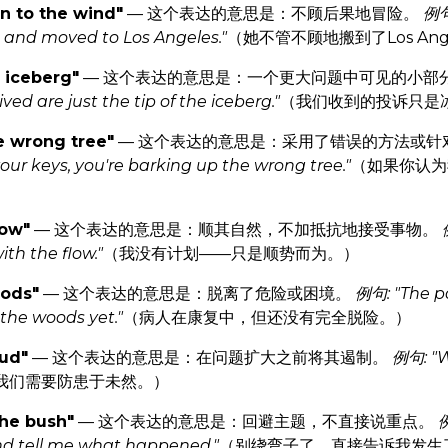
n to the wind"
— 这个表达的意思是：不顾后果地冒险。
例句
 and moved to Los Angeles."
（她不管不顾地搬到了Los Ang
e iceberg"
— 这个表达的意思是：一个更大问题中可见的小部
ed are just the tip of the iceberg."
（我们收到的投诉只是
he wrong tree"
— 这个表达的意思是：采用了错误的方法或针
 your keys, you're barking up the wrong tree."
（如果你认为
low"
— 这个表达的意思是：顺其自然，不加抵抗地接受事物。
ith the flow."
（我没有计划——只是顺势而为。）
oods"
— 这个表达的意思是：脱离了危险或困境。
例句: "The pa
 the woods yet."
（病人在康复中，但还没有完全脱险。）
bud"
— 这个表达的意思是：在问题扩大之前将其遏制。
例句: "W
我们需要防患于未然。）
the bush"
— 这个表达的意思是：回避主题，不直接说重点。
例
d tell me what happened."
（别绕弯子了，直接告诉我发生