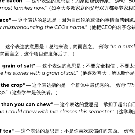
the bacon"
— 这个表达的意思是：为家庭赚钱养家。
例句: "Bo
most families now."
（如今大多数家庭的父母双方都要养家糊
face"
— 这个表达的意思是：因为自己说的或做的事情而感到
ter mispronouncing the CEO's name."
（他把CEO的名字念
— 这个表达的意思是：总结来说，简而言之。
例句: "In a nutshe
简而言之，这个项目进度落后了。）
 grain of salt"
— 这个表达的意思是：不要完全相信，不要
his stories with a grain of salt."
（他喜欢夸大，所以听他
 the crop"
— 这个表达指的是一个群体中最优秀的。
例句: "Th
p."
（这些学生是佼佼者。）
e than you can chew"
— 这个表达的意思是：承担了超出自
han I could chew with five classes this semester."
（这学期
f tea"
— 这个表达的意思是：不是你喜欢或偏好的东西。
例句: 