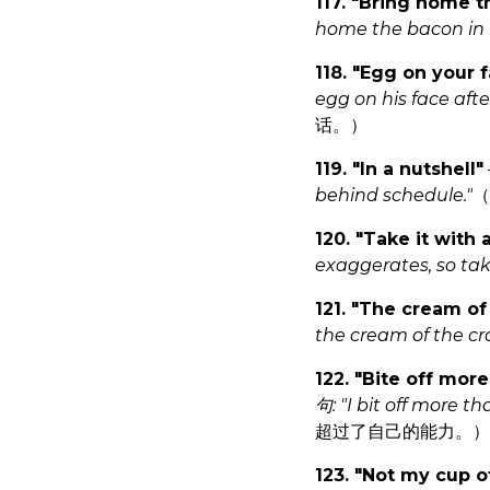
117. "Bring home 
home the bacon in 
118. "Egg on your 
egg on his face af
话。）
119. "In a nutshell"
behind schedule."
（
120. "Take it with a
exaggerates, so take 
121. "The cream of
the cream of the cro
122. "Bite off mor
句: "I bit off more t
超过了自己的能力。）
123. "Not my cup o