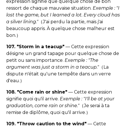
expression signifie que quelque chose de bon
ressort de chaque mauvaise situation.
Exemple : "I
lost the game, but I learned a lot. Every cloud has
a silver lining."
（J'ai perdu la partie, mais j'ai
beaucoup appris. À quelque chose malheur est
bon.）
107. "Storm in a teacup"
— Cette expression
désigne un grand tapage pour quelque chose de
petit ou sans importance.
Exemple : "The
argument was just a storm in a teacup."
（La
dispute n'était qu'une tempête dans un verre
d'eau.）
108. "Come rain or shine"
— Cette expression
signifie quoi qu'il arrive.
Exemple : "I'll be at your
graduation, come rain or shine."
（Je serai à ta
remise de diplôme, quoi qu'il arrive.）
109. "Throw caution to the wind"
— Cette