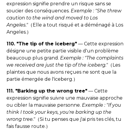
expression signifie prendre un risque sans se
soucier des conséquences.
Exemple : "She threw
caution to the wind and moved to Los
Angeles."
（Elle a tout risqué et a déménagé à Los
Angeles.）
110. "The tip of the iceberg"
— Cette expression
désigne une petite partie visible d'un problème
beaucoup plus grand.
Exemple : "The complaints
we received are just the tip of the iceberg."
（Les
plaintes que nous avons reçues ne sont que la
partie émergée de l'iceberg.）
111. "Barking up the wrong tree"
— Cette
expression signifie suivre une mauvaise approche
ou cibler la mauvaise personne.
Exemple : "If you
think I took your keys, you're barking up the
wrong tree."
（Si tu penses que j'ai pris tes clés, tu
fais fausse route.）