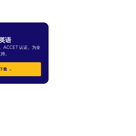
英语
。ACCET 认证。为全
支持。
下载 →