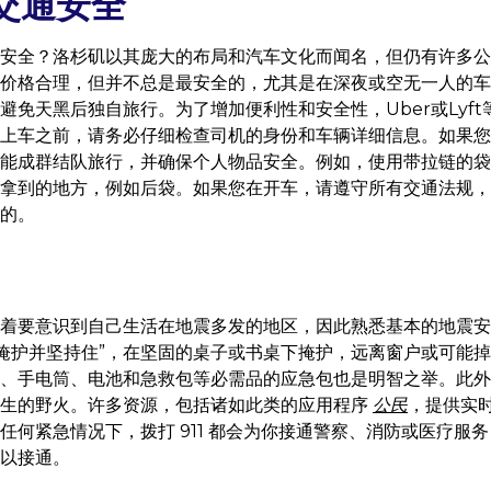
交通安全
安全？洛杉矶以其庞大的布局和汽车文化而闻名，但仍有许多公
价格合理，但并不总是最安全的，尤其是在深夜或空无一人的车
避免天黑后独自旅行。为了增加便利性和安全性，Uber或Lyf
上车之前，请务必仔细检查司机的身份和车辆详细信息。如果您
能成群结队旅行，并确保个人物品安全。例如，使用带拉链的袋
拿到的地方，例如后袋。如果您在开车，请遵守所有交通法规，
的。
着要意识到自己生活在地震多发的地区，因此熟悉基本的地震安
、掩护并坚持住”，在坚固的桌子或书桌下掩护，远离窗户或可能
、手电筒、电池和急救包等必需品的应急包也是明智之举。此外
发生的野火。许多资源，包括诸如此类的应用程序
公民
，提供实
任何紧急情况下，拨打 911 都会为你接通警察、消防或医疗服
以接通。