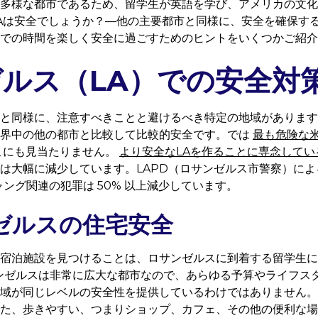
多様な都市であるため、留学生が英語を学び、アメリカの文化
Aは安全でしょうか？—他の主要都市と同様に、安全を確保す
での時間を楽しく安全に過ごすためのヒントをいくつかご紹介
ルス（LA）での安全対
と同様に、注意すべきことと避けるべき特定の地域があります
世界中の他の都市と比較して比較的安全です。では
最も危険な
こにも見当たりません。
より安全なLAを作ることに専念して
は大幅に減少しています。LAPD（ロサンゼルス市警察）に
ャング関連の犯罪は 50% 以上減少しています。
ゼルスの住宅安全
宿泊施設を見つけることは、ロサンゼルスに到着する留学生に
ンゼルスは非常に広大な都市なので、あらゆる予算やライフス
域が同じレベルの安全性を提供しているわけではありません。
た、歩きやすい、つまりショップ、カフェ、その他の便利な場