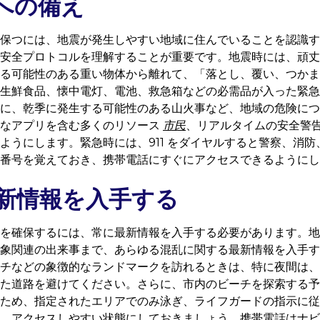
への備え
保つには、地震が発生しやすい地域に住んでいることを認識す
安全プロトコルを理解することが重要です。地震時には、頑丈
る可能性のある重い物体から離れて、「落とし、覆い、つかま
生鮮食品、懐中電灯、電池、救急箱などの必需品が入った緊急
に、乾季に発生する可能性のある山火事など、地域の危険につ
うなアプリを含む多くのリソース
市民
、リアルタイムの安全警
ようにします。緊急時には、911 をダイヤルすると警察、消
番号を覚えておき、携帯電話にすぐにアクセスできるようにし
新情報を入手する
を確保するには、常に最新情報を入手する必要があります。地
象関連の出来事まで、あらゆる混乱に関する最新情報を入手す
チなどの象徴的なランドマークを訪れるときは、特に夜間は、
た道路を避けてください。さらに、市内のビーチを探索する予
ため、指定されたエリアでのみ泳ぎ、ライフガードの指示に従
、アクセスしやすい状態にしておきましょう。携帯電話はナビ