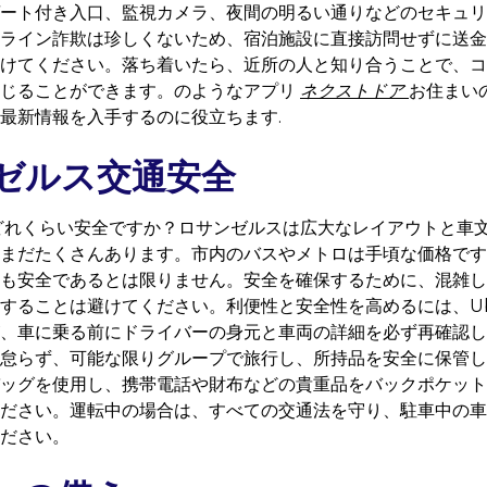
ート付き入口、監視カメラ、夜間の明るい通りなどのセキュリ
ライン詐欺は珍しくないため、宿泊施設に直接訪問せずに送金
けてください。落ち着いたら、近所の人と知り合うことで、コ
感じることができます。のようなアプリ
ネクストドア
お住まい
最新情報を入手するのに役立ちます.
ゼルス交通安全
どれくらい安全ですか？ロサンゼルスは広大なレイアウトと車
まだたくさんあります。市内のバスやメトロは手頃な価格です
も安全であるとは限りません。安全を確保するために、混雑し
ることは避けてください。利便性と安全性を高めるには、Uber 
、車に乗る前にドライバーの身元と車両の詳細を必ず再確認し
怠らず、可能な限りグループで旅行し、所持品を安全に保管し
ッグを使用し、携帯電話や財布などの貴重品をバックポケット
ださい。運転中の場合は、すべての交通法を守り、駐車中の車
ださい。