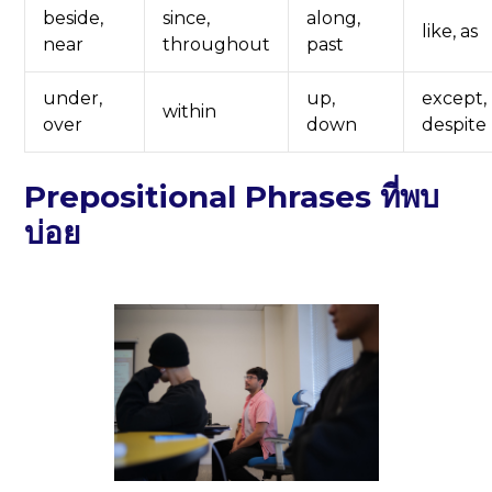
beside,
since,
along,
like, as
near
throughout
past
under,
up,
except,
within
over
down
despite
Prepositional Phrases ที่พบ
บ่อย