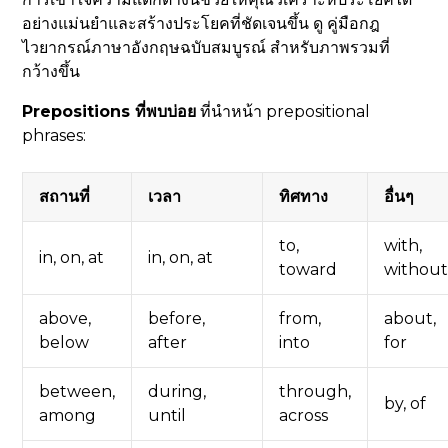
อย่างแม่นยำและสร้างประโยคที่ชัดเจนขึ้น ดู คู่มือกฎ
ไวยากรณ์ภาษาอังกฤษฉบับสมบูรณ์ สำหรับภาพรวมที่
กว้างขึ้น
Prepositions ที่พบบ่อย
ที่นำหน้า prepositional
phrases:
สถานที่
เวลา
ทิศทาง
อื่นๆ
to,
with,
in, on, at
in, on, at
toward
withou
above,
before,
from,
about,
below
after
into
for
between,
during,
through,
by, of
among
until
across