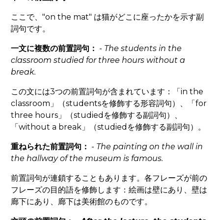
ここで、"on the mat" は猫がどこに座ったかを示す副
詞句です。
一文に複数の前置詞句：
-
The students
in the
classroom
studied
for three hours
without a
break
.
この文には3つの前置詞句が含まれています：「in the
classroom」（studentsを修飾する形容詞句）、「for
three hours」（studiedを修飾する副詞句）、
「without a break」（studiedを修飾する副詞句）。
重ねられた前置詞句：
-
The painting
on the wall
in
the hallway
of the museum
is famous.
前置詞句が連鎖することもあります。各フレーズが前の
フレーズの目的語を修飾します：絵画は壁にあり、壁は
廊下にあり、廊下は美術館のものです。