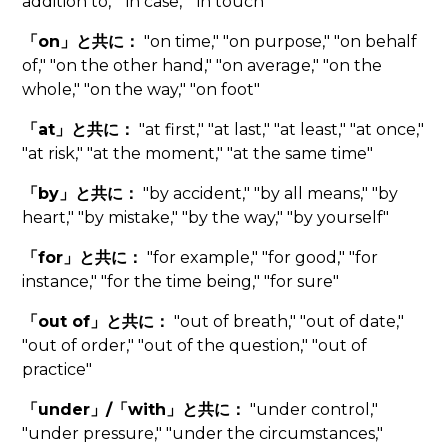
addition to," "in case," "in touch"
「on」と共に：
"on time," "on purpose," "on behalf
of," "on the other hand," "on average," "on the
whole," "on the way," "on foot"
「at」と共に：
"at first," "at last," "at least," "at once,"
"at risk," "at the moment," "at the same time"
「by」と共に：
"by accident," "by all means," "by
heart," "by mistake," "by the way," "by yourself"
「for」と共に：
"for example," "for good," "for
instance," "for the time being," "for sure"
「out of」と共に：
"out of breath," "out of date,"
"out of order," "out of the question," "out of
practice"
「under」/「with」と共に：
"under control,"
"under pressure," "under the circumstances,"