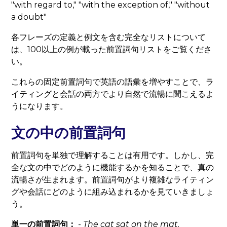
"with regard to," "with the exception of," "without
a doubt"
各フレーズの定義と例文を含む完全なリストについて
は、100以上の例が載った前置詞句リストをご覧くださ
い。
これらの固定前置詞句で英語の語彙を増やすことで、ラ
イティングと会話の両方でより自然で流暢に聞こえるよ
うになります。
文の中の前置詞句
前置詞句を単独で理解することは有用です。しかし、完
全な文の中でどのように機能するかを知ることで、真の
流暢さが生まれます。前置詞句がより複雑なライティン
グや会話にどのように組み込まれるかを見ていきましょ
う。
単一の前置詞句：
-
The cat sat
on the mat
.