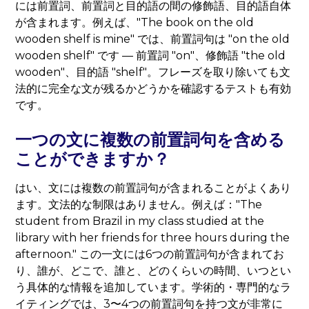
には前置詞、前置詞と目的語の間の修飾語、目的語自体
が含まれます。例えば、"The book on the old
wooden shelf is mine" では、前置詞句は "on the old
wooden shelf" です — 前置詞 "on"、修飾語 "the old
wooden"、目的語 "shelf"。フレーズを取り除いても文
法的に完全な文が残るかどうかを確認するテストも有効
です。
一つの文に複数の前置詞句を含める
ことができますか？
はい、文には複数の前置詞句が含まれることがよくあり
ます。文法的な制限はありません。例えば："The
student from Brazil in my class studied at the
library with her friends for three hours during the
afternoon." この一文には6つの前置詞句が含まれてお
り、誰が、どこで、誰と、どのくらいの時間、いつとい
う具体的な情報を追加しています。学術的・専門的なラ
イティングでは、3〜4つの前置詞句を持つ文が非常に