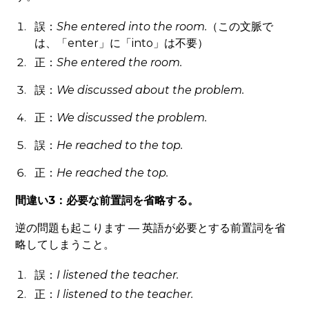
誤：
She entered
into
the room.
（この文脈で
は、「enter」に「into」は不要）
正：
She entered the room.
誤：
We discussed
about
the problem.
正：
We discussed the problem.
誤：
He reached
to
the top.
正：
He reached the top.
間違い3：必要な前置詞を省略する。
逆の問題も起こります — 英語が必要とする前置詞を省
略してしまうこと。
誤：
I listened the teacher.
正：
I listened
to
the teacher.