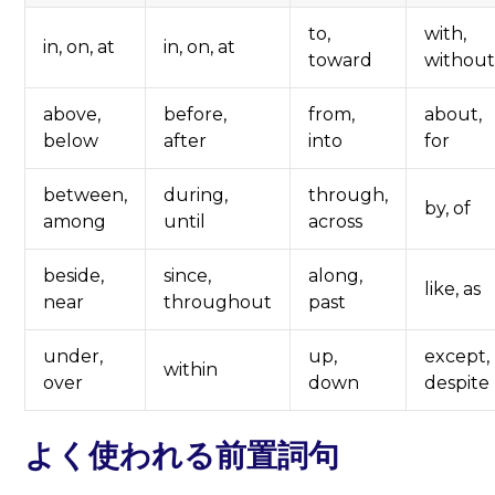
to,
with,
in, on, at
in, on, at
toward
withou
above,
before,
from,
about,
below
after
into
for
between,
during,
through,
by, of
among
until
across
beside,
since,
along,
like, as
near
throughout
past
under,
up,
except,
within
over
down
despite
よく使われる前置詞句