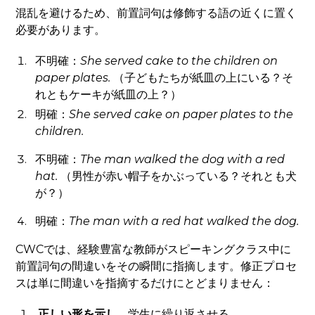
混乱を避けるため、前置詞句は修飾する語の近くに置く
必要があります。
不明確：
She served cake to the children
on
paper plates
.
（子どもたちが紙皿の上にいる？そ
れともケーキが紙皿の上？）
明確：
She served cake
on paper plates
to the
children.
不明確：
The man walked the dog
with a red
hat
.
（男性が赤い帽子をかぶっている？それとも犬
が？）
明確：
The man
with a red hat
walked the dog.
CWCでは、経験豊富な教師がスピーキングクラス中に
前置詞句の間違いをその瞬間に指摘します。修正プロセ
スは単に間違いを指摘するだけにとどまりません：
正しい形を示し
、学生に繰り返させる