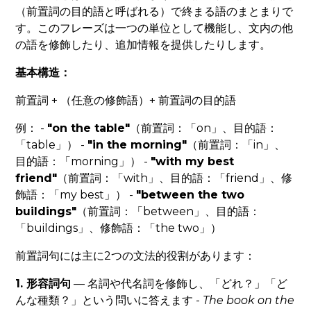
（前置詞の目的語と呼ばれる）で終まる語のまとまりで
す。このフレーズは一つの単位として機能し、文内の他
の語を修飾したり、追加情報を提供したりします。
基本構造：
前置詞 + （任意の修飾語）+ 前置詞の目的語
例： -
"on the table"
（前置詞：「on」、目的語：
「table」） -
"in the morning"
（前置詞：「in」、
目的語：「morning」） -
"with my best
friend"
（前置詞：「with」、目的語：「friend」、修
飾語：「my best」） -
"between the two
buildings"
（前置詞：「between」、目的語：
「buildings」、修飾語：「the two」）
前置詞句には主に2つの文法的役割があります：
1. 形容詞句
— 名詞や代名詞を修飾し、「どれ？」「ど
んな種類？」という問いに答えます -
The book
on the