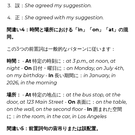
誤：
She agreed my suggestion.
正：
She agreed
with
my suggestion.
間違い4：時間と場所における「in」「on」「at」の混
同。
この3つの前置詞は一般的なパターンに従います：
時間：
-
At
特定の時刻に：
at 3 p.m., at noon, at
night
-
On
日付・曜日に：
on Monday, on July 4th,
on my birthday
-
In
長い期間に：
in January, in
2026, in the morning
場所：
-
At
特定の地点に：
at the bus stop, at the
door, at 123 Main Street
-
On
表面に：
on the table,
on the wall, on the second floor
-
In
囲まれた空間
に：
in the room, in the car, in Los Angeles
間違い5：前置詞句の宙吊りまたは誤配置。