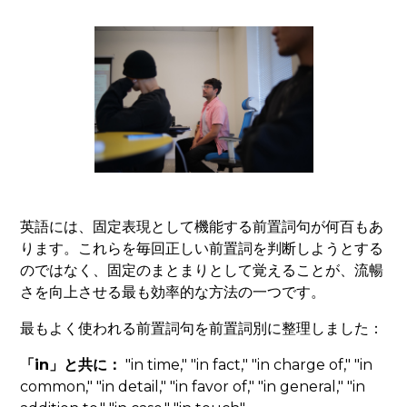
英語には、固定表現として機能する前置詞句が何百もあ
ります。これらを毎回正しい前置詞を判断しようとする
のではなく、固定のまとまりとして覚えることが、流暢
さを向上させる最も効率的な方法の一つです。
最もよく使われる前置詞句を前置詞別に整理しました：
「in」と共に：
"in time," "in fact," "in charge of," "in
common," "in detail," "in favor of," "in general," "in