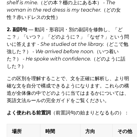
shelf
is mine.
（どの本？棚の上にある本） -
The
woman
in the red dress
is my teacher.
（どの女
性？赤いドレスの女性）
2. 副詞句
— 動詞・形容詞・別の副詞を修飾し、「ど
こ？」「いつ？」「どのように？」「なぜ？」という問
いに答えます -
She studied
at the library
.
（どこで勉
強した？） -
We arrived
before noon
.
（いつ着い
た？） -
He spoke
with confidence
.
（どのように話
した？）
この区別を理解することで、文を正確に解析し、より明
確な文を自分で構成できるようになります。これらの構
造が全体像の中でどのように当てはまるかについては、
英語文法ルールの完全ガイドをご覧ください。
よく使われる前置詞
（前置詞句の始まりとなるもの）：
場所
時間
方向
その他