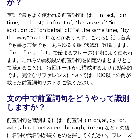
か？
英語で最もよく使われる前置詞句には、"in fact," "on
time," "at least," "in front of," "because of," "in
addition to," "on behalf of," "at the same time," "by
the way," "out of" などがあります。これらは話し言葉
でも書き言葉でも、あらゆる文脈で頻繁に登場します。
「in」「on」「at」で始まるフレーズは特によく使われ
ます。これらの高頻度の前置詞句を固定のまとまりとし
て覚えることは、毎回ルールから構成するよりも効率的
です。完全なリファレンスについては、100以上の例が
載った前置詞句リストをご覧ください。
文の中で前置詞句をどうやって識別
しますか？
前置詞句を識別するには、前置詞（in, on, at, by, for,
with, about, between, through, during など）の後
に名詞や代名詞が続くものを探してください。フレーズ