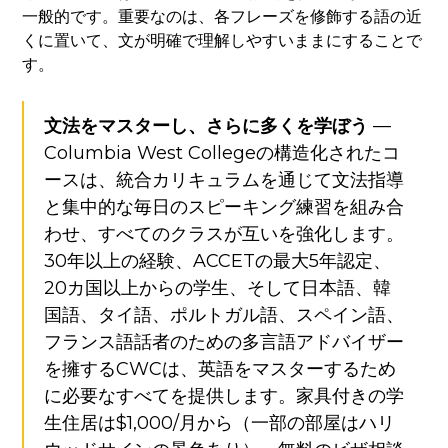
一般的です。重要なのは、各フレーズを修飾する語の近
くに置いて、文が明確で理解しやすいままにすることで
す。
文法をマスターし、さらに多くを学ぼう
—
Columbia West Collegeの構造化されたコ
ースは、統合カリキュラムを通じて文法指導
と集中的な毎日のスピーキング練習を組み合
わせ、すべてのクラスが互いを強化します。
30年以上の経験、ACCETの最大5年認定、
20カ国以上からの学生、そして日本語、韓
国語、タイ語、ポルトガル語、スペイン語、
フランス語話者のための多言語アドバイザー
を擁するCWCは、英語をマスターするため
に必要なすべてを提供します。家具付きの学
生住居は$1,000/月から（一部の部屋はハリ