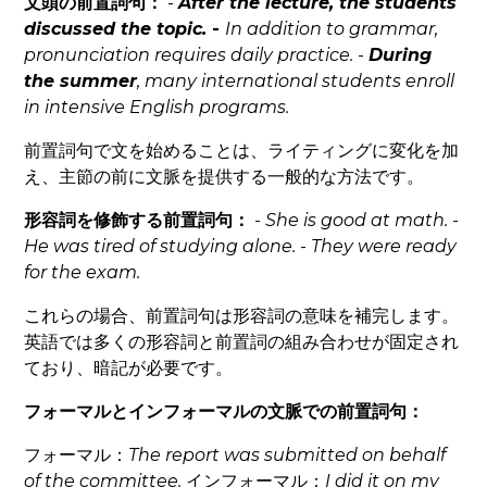
文頭の前置詞句：
-
After the lecture
, the students
discussed the topic.
-
In addition to grammar
,
pronunciation requires daily practice.
-
During
the summer
, many international students enroll
in intensive English programs.
前置詞句で文を始めることは、ライティングに変化を加
え、主節の前に文脈を提供する一般的な方法です。
形容詞を修飾する前置詞句：
-
She is
good at
math.
-
He was
tired of
studying alone.
-
They were
ready
for
the exam.
これらの場合、前置詞句は形容詞の意味を補完します。
英語では多くの形容詞と前置詞の組み合わせが固定され
ており、暗記が必要です。
フォーマルとインフォーマルの文脈での前置詞句：
フォーマル：
The report was submitted
on behalf
of
the committee.
インフォーマル：
I did it
on my