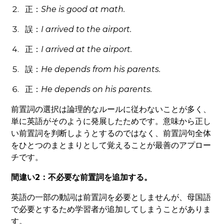
正：
She is good
at
math.
誤：
I arrived
to
the airport.
正：
I arrived
at
the airport.
誤：
He depends
from
his parents.
正：
He depends
on
his parents.
前置詞の選択は論理的なルールに従わないことが多く、
単に英語がそのように発展したためです。意味から正し
い前置詞を判断しようとするのではなく、前置詞句全体
をひとつのまとまりとして覚えることが最善のアプロー
チです。
間違い2：不必要な前置詞を追加する。
英語の一部の動詞は前置詞を必要としませんが、母国語
で必要とするため学習者が追加してしまうことがありま
す。