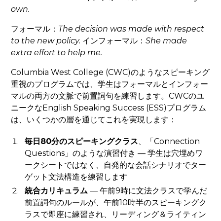
own
.
フォーマル：
The decision was made
with respect
to
the new policy.
インフォーマル：
She made
extra effort to help me.
Columbia West College (CWC)のようなスピーキング
重視のプログラムでは、学生はフォーマルとインフォー
マルの両方の文脈で前置詞句を練習します。CWCのユ
ニークなEnglish Speaking Success (ESS)プログラム
は、いくつかの層を通じてこれを実現します：
毎日80分のスピーキングクラス
、「Connection
Questions」のような演習付き — 学生は穴埋めワ
ークシートではなく、自発的な会話シナリオでター
ゲット文法構造を練習します
統合カリキュラム
— 午前9時に文法クラスで学んだ
前置詞句のルールが、午前10時半のスピーキングク
ラスで即座に練習され、リーディング＆ライティン