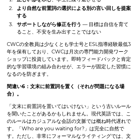
より自然な前置詞の選択による別の言い回しを提案
する
サポートしながら修正を行う
— 目標は自信を育て
ること、不安を生み出すことではない
CWCの全教員は少なくとも学士号とESL指導経験最低3
年を保有しており、CWCは月次の専門能力開発ワーク
ショップに投資しています。即時フィードバックと肯定
的な学習環境の組み合わせが、エラーが固定した習慣に
なるのを防ぎます。
間違い6：文末に前置詞を置く（それが問題になる場
合）。
「文末に前置詞を置いてはいけない」という古いルール
を聞いたことがあるかもしれません。現代英語では、こ
のルールはカジュアルな会話の文脈では概ね時代遅れで
す。「Who are you waiting for?」は完全に自然で
す。ただし、非常にフォーマルなライティングでは、文