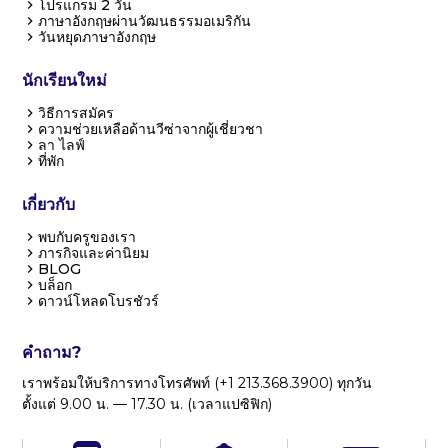
โปรแกรม 2 วัน
ภาษาอังกฤษผ่านวัฒนธรรมอเมริกัน
วันหยุดภาษาอังกฤษ
นักเรียนใหม่
วิธีการสมัคร
ความช่วยเหลือด้านวีซ่าจากผู้เชี่ยวชา
ลา ไลฟ์
ที่พัก
เกี่ยวกับ
พบกับครูของเรา
ภารกิจและค่านิยม
BLOG
บล็อก
ดาวน์โหลดโบรชัวร์
คำถาม?
เราพร้อมให้บริการทางโทรศัพท์ (+1 213.368.3900) ทุกวัน
ตั้งแต่ 9.00 น. — 17.30 น. (เวลาแปซิฟิก)