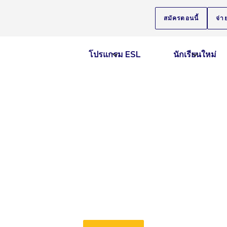
สมัครตอนนี้
จ่า
โปรแกรม ESL
นักเรียนใหม่
เพิ่มศักยภาพภาษาอังกฤษ
ะภาษาอังกฤษพื้นฐานของคุณด้วยโปรแกรม Empowering Engl