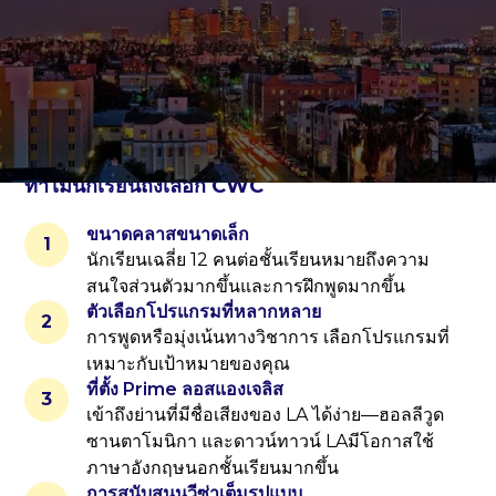
30
ประสบการณ์ 35+ ปี
ได้รับการรับรอง ACCET
การสนับสนุนหลายภาษา
ลา
ลอสแองเจลิสตอนกลาง
ทำไมนักเรียนถึงเลือก CWC
ขนาดคลาสขนาดเล็ก
1
นักเรียนเฉลี่ย 12 คนต่อชั้นเรียนหมายถึงความ
สนใจส่วนตัวมากขึ้นและการฝึกพูดมากขึ้น
ตัวเลือกโปรแกรมที่หลากหลาย
2
การพูดหรือมุ่งเน้นทางวิชาการ เลือกโปรแกรมที่
เหมาะกับเป้าหมายของคุณ
ที่ตั้ง Prime ลอสแองเจลิส
3
เข้าถึงย่านที่มีชื่อเสียงของ LA ได้ง่าย—ฮอลลีวูด
ซานตาโมนิกา และดาวน์ทาวน์ LAมีโอกาสใช้
ภาษาอังกฤษนอกชั้นเรียนมากขึ้น
การสนับสนุนวีซ่าเต็มรูปแบบ