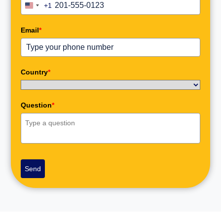
+1
United
States
+1
Email
*
Country
*
Question
*
Send