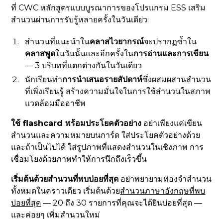
ที่ CWC หลักสูตรแบบบูรณาการของโปรแกรม ESS เสริม
สำนวนผ่านการรับรู้หลายครั้งในวันเดียว:
สำนวนที่แนะนำใน
คลาสไวยากรณ์
จะปรากฏซ้ำใน
คลาสพูด
ในวันนั้นและอีกครั้งใน
การอ่านและการเขียน
— 3 บริบทที่แตกต่างกันในวันเดียว
นักเรียนทำ
การนำเสนอรายสัปดาห์
ซึ่งผสมผสานสำนวน
ที่เพิ่งเรียนรู้ สร้างความมั่นใจในการใช้สำนวนในสภาพ
แวดล้อมมืออาชีพ
ใช้ flashcard พร้อมประโยคตัวอย่าง
อย่าเพียงแค่เขียน
สำนวนและความหมายบนการ์ด ใส่ประโยคตัวอย่างด้วย
และถ้าเป็นไปได้ ใส่รูปภาพที่แสดงสำนวนในเชิงภาพ การ
เชื่อมโยงด้วยภาพทำให้การนึกถึงเร็วขึ้น
เริ่มต้นด้วยสำนวนที่พบบ่อยที่สุด
อย่าพยายามท่องจำสำนวน
ทั้งหมดในคราวเดียว เริ่มต้นด้วย
สำนวนภาษาอังกฤษที่พบ
บ่อยที่สุด
— 20 ถึง 30 รายการที่คุณจะได้ยินบ่อยที่สุด —
และค่อยๆ เพิ่มสำนวนใหม่