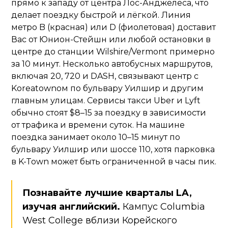
прямо к западу от центра Лос-Анджелеса, что
делает поездку быстрой и лёгкой. Линия
метро B (красная) или D (фиолетовая) доставит
Вас от Юнион-Стейшн или любой остановки в
центре до станции Wilshire/Vermont примерно
за 10 минут. Несколько автобусных маршрутов,
включая 20, 720 и DASH, связывают центр с
Koreatownом по бульвару Уилшир и другим
главным улицам. Сервисы такси Uber и Lyft
обычно стоят $8–15 за поездку в зависимости
от трафика и времени суток. На машине
поездка занимает около 10–15 минут по
бульвару Уилшир или шоссе 110, хотя парковка
в K-Town может быть ограниченной в часы пик.
Познавайте лучшие кварталы LA,
изучая английский.
Кампус Columbia
West College вблизи Корейского