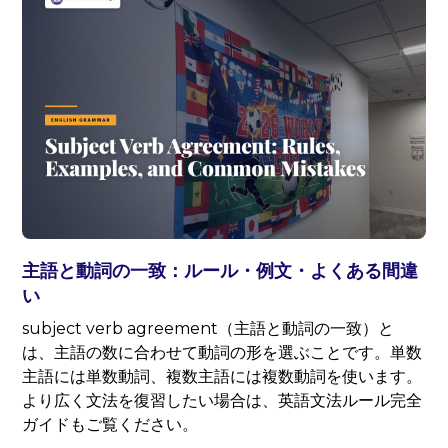
主語と動詞の一致：ルール・例文・よくある間違
い
subject verb agreement（主語と動詞の一致）と
は、主語の数に合わせて動詞の形を選ぶことです。単数
主語には単数動詞、複数主語には複数動詞を使います。
より広く文法を復習したい場合は、英語文法ルール完全
ガイドもご覧ください。