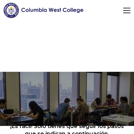
REGISTRATE AHORA
¿Cómo me inscribo
en el CWC?
¡Es fácil! Solo tienes que seguir los pasos
que se indican a continuación.