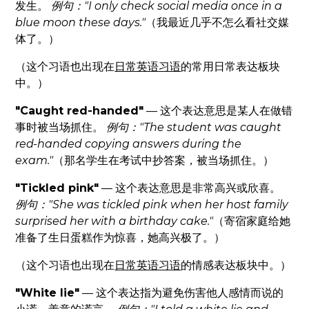
发生。
例句："I only check social media once in a
blue moon these days."
（我最近几乎不怎么看社交媒
体了。）
（这个习语也出现在
日常英语习语
的常用日常表达板块
中。）
"Caught red-handed"
— 这个表达意思是某人在做错
事时被当场抓住。
例句："The student was caught
red-handed copying answers during the
exam."
（那名学生在考试中抄答案，被当场抓住。）
"Tickled pink"
— 这个表达意思是非常高兴或欣喜。
例句："She was tickled pink when her host family
surprised her with a birthday cake."
（寄宿家庭给她
准备了生日蛋糕作为惊喜，她高兴极了。）
（这个习语也出现在
日常英语习语
的情感表达板块中。）
"White lie"
— 这个表达指为避免伤害他人感情而说的