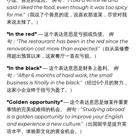
小谎、善意的谎言。
例句："I told a white lie and
said I liked the food, even though it was too spicy
for me."
（我说了个善意的谎，说喜欢那道菜，尽管对我
来说太辣了。）
"In the red"
— 这个表达意思是亏损或负债。
例
句："The restaurant has been in the red since the
renovation cost more than expected."
（自从装修费
用超出预算以来，这家餐厅一直在亏损。）
"In the black"
— 这个表达意思是财务上盈利。
例
句："After 6 months of hard work, the small
business is finally in the black."
（经过6个月的努力，
这家小企业终于扭亏为盈了。）
"Golden opportunity"
— 这个表达意思是做某件重要
事情的完美或难得的机会。
例句："Studying abroad
is a golden opportunity to improve your English
and experience a new culture."
（出国留学是提升英
语水平、体验新文化的黄金机会。）