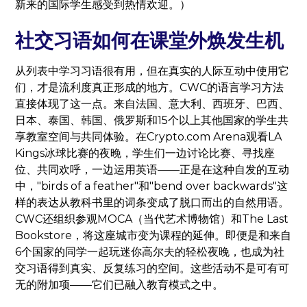
新来的国际学生感受到热情欢迎。）
社交习语如何在课堂外焕发生机
从列表中学习习语很有用，但在真实的人际互动中使用它
们，才是流利度真正形成的地方。CWC的语言学习方法
直接体现了这一点。来自法国、意大利、西班牙、巴西、
日本、泰国、韩国、俄罗斯和15个以上其他国家的学生共
享教室空间与共同体验。在Crypto.com Arena观看LA
Kings冰球比赛的夜晚，学生们一边讨论比赛、寻找座
位、共同欢呼，一边运用英语——正是在这种自发的互动
中，"birds of a feather"和"bend over backwards"这
样的表达从教科书里的词条变成了脱口而出的自然用语。
CWC还组织参观MOCA（当代艺术博物馆）和The Last
Bookstore，将这座城市变为课程的延伸。即便是和来自
6个国家的同学一起玩迷你高尔夫的轻松夜晚，也成为社
交习语得到真实、反复练习的空间。这些活动不是可有可
无的附加项——它们已融入教育模式之中。