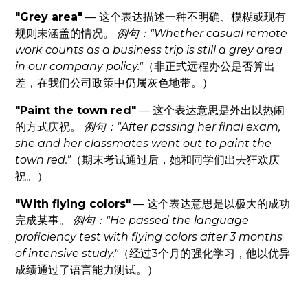
"Grey area"
— 这个表达描述一种不明确、模糊或现有
规则未涵盖的情况。
例句："Whether casual remote
work counts as a business trip is still a grey area
in our company policy."
（非正式远程办公是否算出
差，在我们公司政策中仍属灰色地带。）
"Paint the town red"
— 这个表达意思是外出以热闹
的方式庆祝。
例句："After passing her final exam,
she and her classmates went out to paint the
town red."
（期末考试通过后，她和同学们出去狂欢庆
祝。）
"With flying colors"
— 这个表达意思是以极大的成功
完成某事。
例句："He passed the language
proficiency test with flying colors after 3 months
of intensive study."
（经过3个月的强化学习，他以优异
成绩通过了语言能力测试。）