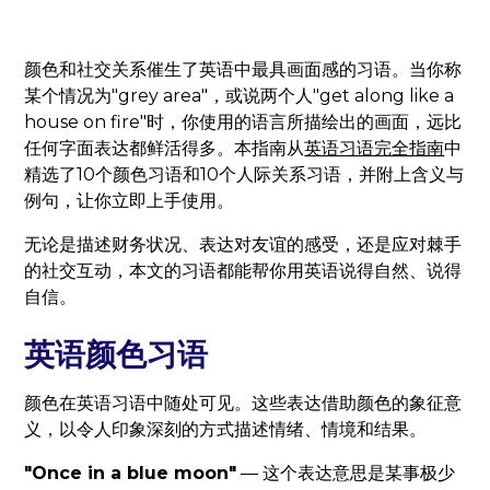
颜色和社交关系催生了英语中最具画面感的习语。当你称
某个情况为"grey area"，或说两个人"get along like a
house on fire"时，你使用的语言所描绘出的画面，远比
任何字面表达都鲜活得多。本指南从
英语习语完全指南
中
精选了10个颜色习语和10个人际关系习语，并附上含义与
例句，让你立即上手使用。
无论是描述财务状况、表达对友谊的感受，还是应对棘手
的社交互动，本文的习语都能帮你用英语说得自然、说得
自信。
英语颜色习语
颜色在英语习语中随处可见。这些表达借助颜色的象征意
义，以令人印象深刻的方式描述情绪、情境和结果。
"Once in a blue moon"
— 这个表达意思是某事极少