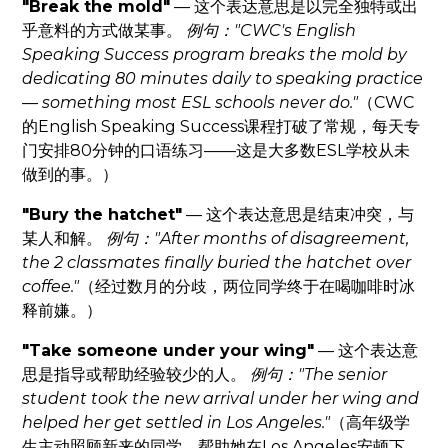
"Break the mold"
— 这个表达意思是以完全独特或出
乎意料的方式做某事。
例句："CWC's English
Speaking Success program breaks the mold by
dedicating 80 minutes daily to speaking practice
— something most ESL schools never do."
（CWC
的English Speaking Success课程打破了常规，每天专
门安排80分钟的口语练习——这是大多数ESL学校从未
做到的事。）
"Bury the hatchet"
— 这个表达意思是结束冲突，与
某人和解。
例句："After months of disagreement,
the 2 classmates finally buried the hatchet over
coffee."
（经过数月的分歧，两位同学终于在喝咖啡时冰
释前嫌。）
"Take someone under your wing"
— 这个表达意
思是指导或帮助经验较少的人。
例句："The senior
student took the new arrival under her wing and
helped her get settled in Los Angeles."
（高年级学
生主动照顾新来的同学，帮助她在Los Angeles安顿下