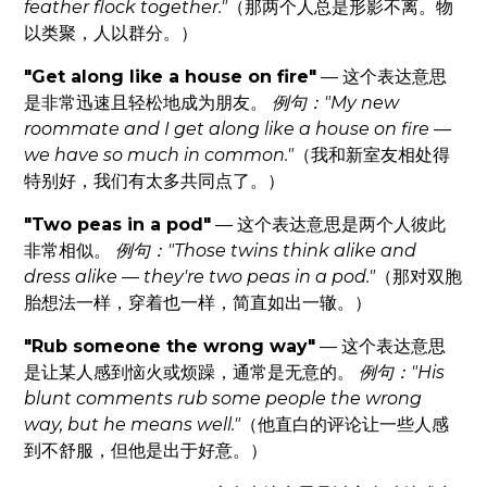
feather flock together."
（那两个人总是形影不离。物
以类聚，人以群分。）
"Get along like a house on fire"
— 这个表达意思
是非常迅速且轻松地成为朋友。
例句："My new
roommate and I get along like a house on fire —
we have so much in common."
（我和新室友相处得
特别好，我们有太多共同点了。）
"Two peas in a pod"
— 这个表达意思是两个人彼此
非常相似。
例句："Those twins think alike and
dress alike — they're two peas in a pod."
（那对双胞
胎想法一样，穿着也一样，简直如出一辙。）
"Rub someone the wrong way"
— 这个表达意思
是让某人感到恼火或烦躁，通常是无意的。
例句："His
blunt comments rub some people the wrong
way, but he means well."
（他直白的评论让一些人感
到不舒服，但他是出于好意。）