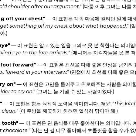
ld shoulder after our argument."
(다툼 이후 그녀는 나를 
g off your chest"
— 이 표현은 계속 마음에 걸리던 일에 대
 get something off my chest about what happened."
(일
아.)
eye"
— 이 표현은 알고 있는 일을 고의로 못 본 척한다는 의미입
nd eye to the late arrivals."
(매니저는 지각자들을 못 본 척
t foot forward"
— 이 표현은 최선을 다해 좋은 인상을 남기려
ot forward in your interview."
(면접에서 최선을 다해 좋은 모
cry on"
— 이 표현은 고민을 들어주고 위로해주는 사람을 의미
der to cry on."
(그녀는 늘 기댈 수 있는 사람이었다.)
"
— 이 표현은 힘든 육체적 노력을 의미합니다.
예문: "This kit
 clean."
(이 주방을 깨끗하게 하려면 열심히 닦아야 해.)
 tooth"
— 이 표현은 단 음식을 매우 좋아한다는 의미입니다.
예
t chocolate."
(나는 단 걸 너무 좋아해서 초콜릿을 참을 수가 없어