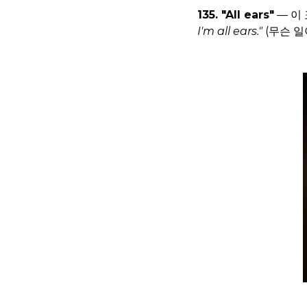
135. "All ears"
— 이
I'm all ears."
(무슨 일