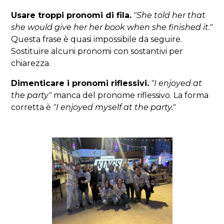
Usare troppi pronomi di fila.
"She told her that
she would give her her book when she finished it."
Questa frase è quasi impossibile da seguire.
Sostituire alcuni pronomi con sostantivi per
chiarezza.
Dimenticare i pronomi riflessivi.
"I enjoyed at
the party"
manca del pronome riflessivo. La forma
corretta è
"I enjoyed myself at the party."