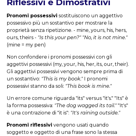
Riflessivi e Dimostrativi
Pronomi possessivi
sostituiscono un aggettivo
possessivo più un sostantivo per mostrare la
proprietà senza ripetizione. - mine, yours, his, hers,
ours, theirs -
"Is this your pen?" "No, it is not mine."
(mine = my pen)
Non confondere i pronomi possessivi con gli
aggettivi possessivi (my, your, his, her, its, our, their).
Gli aggettivi possessivi vengono sempre prima di
un sostantivo:
"This is my book."
I pronomi
possessivi stanno da soli:
"This book is mine."
Un errore comune riguarda "its" versus "it's." "Its" è
la forma possessiva:
"The dog wagged its tail."
"It's"
è una contrazione di "it is":
"It's raining outside."
Pronomi riflessivi
vengono usati quando
soggetto e oggetto di una frase sono la stessa