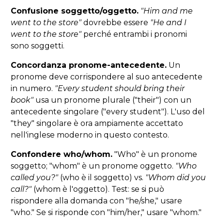
Confusione soggetto/oggetto.
"Him and me
went to the store"
dovrebbe essere
"He and I
went to the store"
perché entrambi i pronomi
sono soggetti.
Concordanza pronome-antecedente.
Un
pronome deve corrispondere al suo antecedente
in numero.
"Every student should bring their
book"
usa un pronome plurale ("their") con un
antecedente singolare ("every student"). L'uso del
"they" singolare è ora ampiamente accettato
nell'inglese moderno in questo contesto.
Confondere who/whom.
"Who" è un pronome
soggetto; "whom" è un pronome oggetto.
"Who
called you?"
(who è il soggetto) vs.
"Whom did you
call?"
(whom è l'oggetto). Test: se si può
rispondere alla domanda con "he/she," usare
"who." Se si risponde con "him/her," usare "whom."