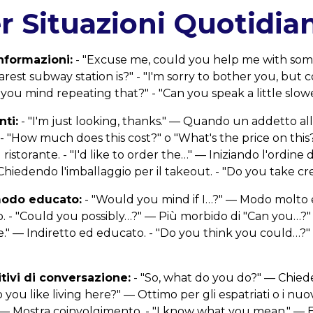
er Situazioni Quotidia
nformazioni:
- "Excuse me, could you help me with som
est subway station is?" - "I'm sorry to bother you, but 
you mind repeating that?" - "Can you speak a little slowe
nti:
- "I'm just looking, thanks." — Quando un addetto al
. - "How much does this cost?" o "What's the price on this?
ristorante. - "I'd like to order the…" — Iniziando l'ordine d
Chiedendo l'imballaggio per il takeout. - "Do you take cr
 modo educato:
- "Would you mind if I…?" — Modo molto
o. - "Could you possibly…?" — Più morbido di "Can you…?"
e." — Indiretto ed educato. - "Do you think you could…?
itivi di conversazione:
- "So, what do you do?" — Chiede
you like living here?" — Ottimo per gli espatriati o i nuov
!" — Mostra coinvolgimento. - "I know what you mean." —