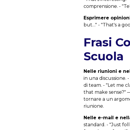
comprensione. - "Te
Esprimere opinioni
but…" - "That's a goo
Frasi C
Scuola
Nelle riunioni e ne
in una discussione.
di team. - "Let me c
that make sense?" — 
tornare a un argomen
riunione.
Nelle e-mail e nel
standard. - "Just f