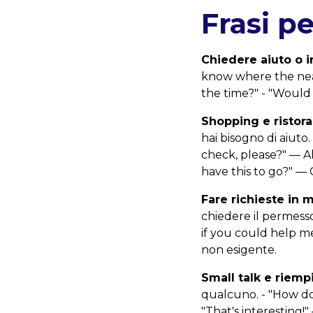
Frasi p
Chiedere aiuto o i
know where the near
the time?" - "Would 
Shopping e ristora
hai bisogno di aiuto
check, please?" — Al 
have this to go?" — 
Fare richieste in
chiedere il permess
if you could help m
non esigente.
Small talk e riemp
qualcuno. - "How do 
"That's interesting