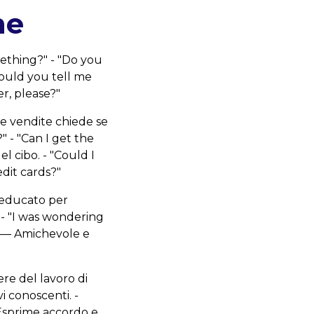
ne
ething?" - "Do you
could you tell me
r, please?"
le vendite chiede se
" - "Can I get the
el cibo. - "Could I
edit cards?"
 educato per
 - "I was wondering
" — Amichevole e
re del lavoro di
i conoscenti. -
 Esprime accordo e