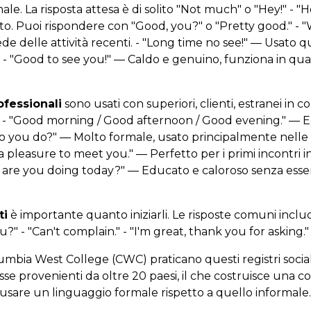
le. La risposta attesa è di solito "Not much" o "Hey!" - "
ato. Puoi rispondere con "Good, you?" o "Pretty good." -
e delle attività recenti. - "Long time no see!" — Usato 
- "Good to see you!" — Caldo e genuino, funziona in quas
ofessionali
sono usati con superiori, clienti, estranei in c
i. - "Good morning / Good afternoon / Good evening." —
do you do?" — Molto formale, usato principalmente nelle
s a pleasure to meet you." — Perfetto per i primi incontri i
ow are you doing today?" — Educato e caloroso senza ess
ti
è importante quanto iniziarli. Le risposte comuni inclu
?" - "Can't complain." - "I'm great, thank you for asking." -
lumbia West College (CWC) praticano questi registri soci
se provenienti da oltre 20 paesi, il che costruisce una 
usare un linguaggio formale rispetto a quello informale.