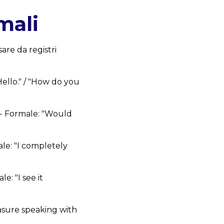
mali
are da registri
Hello." / "How do you
" - Formale: "Would
male: "I completely
le: "I see it
leasure speaking with