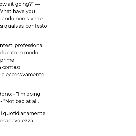
How's it going?" —
 "What have you
quando non si vede
i qualsiasi contesto
ontesti professionali
 Educato in modo
 prime
n contesti
ere eccessivamente
dono: - "I'm doing
 "Not bad at all."
ali quotidianamente
consapevolezza