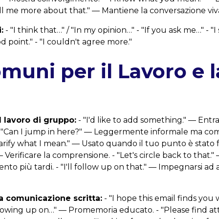
ll me more about that." — Mantiene la conversazione viv
:
- "I think that…" / "In my opinion…" - "If you ask me…" - "I
d point." - "I couldn't agree more."
omuni per il Lavoro e l
l lavoro di gruppo:
- "I'd like to add something." — En
 - "Can I jump in here?" — Leggermente informale ma com
larify what I mean." — Usato quando il tuo punto è stato f
Verificare la comprensione. - "Let's circle back to that."
to più tardi. - "I'll follow up on that." — Impegnarsi ad 
la comunicazione scritta:
- "I hope this email finds you
ollowing up on…" — Promemoria educato. - "Please find 