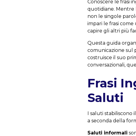
Conoscere le frasi i
quotidiane. Mentre 
non le singole par
impari le frasi com
capire gli altri più f
Questa guida organizz
comunicazione sul po
costruisce il suo p
conversazionali, que
Frasi I
Saluti
I saluti stabiliscono
a seconda della forma
Saluti informali
son