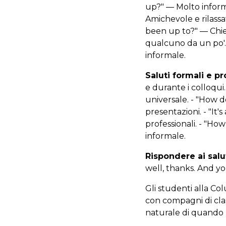
up?" — Molto informa
Amichevole e rilass
been up to?" — Chied
qualcuno da un po'. 
informale.
Saluti formali e pr
e durante i colloqu
universale. - "How 
presentazioni. - "It'
professionali. - "H
informale.
Rispondere ai salu
well, thanks. And you
Gli studenti alla Co
con compagni di clas
naturale di quando 