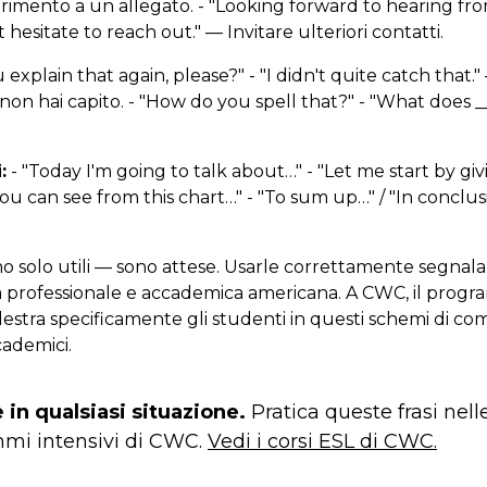
erimento a un allegato. - "Looking forward to hearing fr
t hesitate to reach out." — Invitare ulteriori contatti.
explain that again, please?" - "I didn't quite catch that."
n hai capito. - "How do you spell that?" - "What does __
:
- "Today I'm going to talk about…" - "Let me start by gi
ou can see from this chart…" - "To sum up…" / "In conclus
o solo utili — sono attese. Usarle correttamente segnala 
a professionale e accademica americana. A CWC, il pro
tra specificamente gli studenti in questi schemi di co
cademici.
 in qualsiasi situazione.
Pratica queste frasi nell
mmi intensivi di CWC.
Vedi i corsi ESL di CWC.