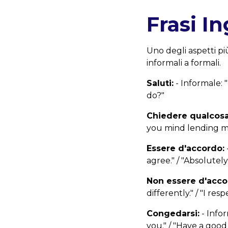
Frasi In
Uno degli aspetti pi
informali a formali.
Saluti:
- Informale: "
do?"
Chiedere qualcosa
you mind lending me
Essere d'accordo:
agree." / "Absolutely.
Non essere d'acco
differently." / "I res
Congedarsi:
- Infor
you." / "Have a good 