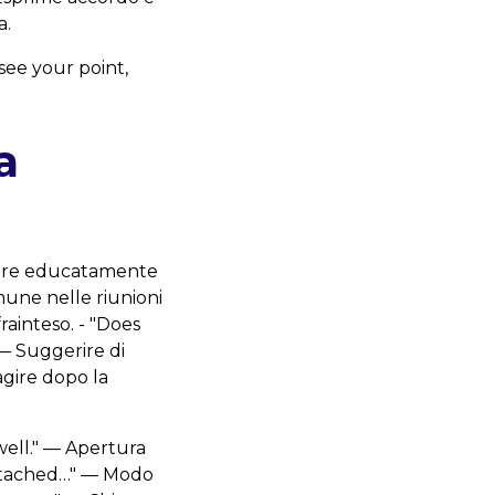
a.
 see your point,
a
trare educatamente
une nelle riunioni
rainteso. - "Does
 — Suggerire di
agire dopo la
 well." — Apertura
attached…" — Modo