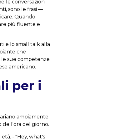
nelle conversazioni
i, sono le frasi —
nicare. Quando
re più fluente e
i e lo small talk alla
ipiante che
na le sue competenze
lese americano.
i per i
ti variano ampiamente
 dell'ora del giorno.
età. - "Hey, what's