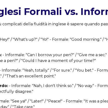
glesi Formali vs. Infor
ù complicati della fluidità in inglese è sapere quando pass
Hey!" / "What's up?" / "Yo!" - Formale: "Good morning." / "
:
- Informale: "Can I borrow your pen?" / "Give me a sec.
 a pen?" / "Could I have a moment of your time?"
- Informale: "Yeah, totally." / "For sure." / "You bet." - For
" / "That's an excellent point."
rdo:
- Informale: "Nah, I don't think so." / "No way." - Forma
pectfully disagree."
male: "See ya!" / "Later!" / "Peace!" - Formale: "It was a p
day." / "Take care."