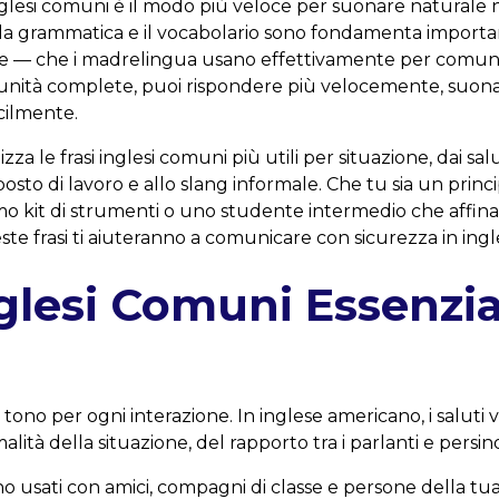
nglesi comuni è il modo più veloce per suonare naturale 
la grammatica e il vocabolario sono fondamenta important
ole — che i madrelingua usano effettivamente per comu
e unità complete, puoi rispondere più velocemente, suona
acilmente.
a le frasi inglesi comuni più utili per situazione, dai salut
sto di lavoro e allo slang informale. Che tu sia un princ
rimo kit di strumenti o uno studente intermedio che affi
ste frasi ti aiuteranno a comunicare con sicurezza in ing
nglesi Comuni Essenzial
 il tono per ogni interazione. In inglese americano, i salu
lità della situazione, del rapporto tra i parlanti e persino
o usati con amici, compagni di classe e persone della tua 