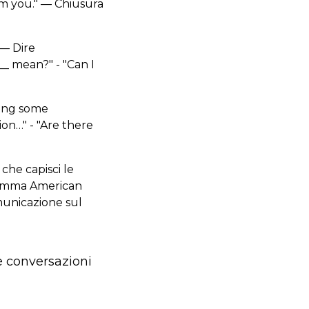
om you." — Chiusura
 — Dire
_ mean?" - "Can I
ving some
ion…" - "Are there
che capisci le
gramma American
municazione sul
e conversazioni