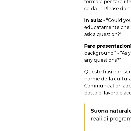
formale per fare rif
calda. - "Please don'
In aula:
- "Could you 
educatamente che no
ask a question?"
Fare presentazioni
background." - "As y
any questions?"
Queste frasi non son
norme della cultur
Communication addes
posto di lavoro e ac
Suona naturale
reali ai progra