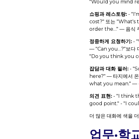
"Would you mind repe
쇼핑과 레스토랑:
- "I
cost?" 또는 "What's t
order the…" — 음식 주문
정중하게 요청하기:
- 
— "Can you…?"보다 더
"Do you think y
잡담과 대화 필러:
- "
here?" — 타지에서 온 
what you mean." 
의견 표현:
- "I think 
good point." - "I co
더 많은 대화에 색을 
업무·학