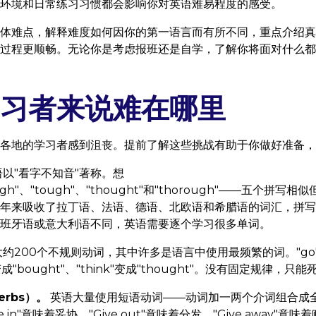
环境和日常练习习惯都会影响你对英语难易程度的感受。
体难点，解释难度如何因你的第一语言而有所不同，重点介绍真
过程更顺畅。无论你是考虑报班还是自学，了解你将面对什么都
习者来说难在哪里
各地的学习者感到沮丧。提前了解这些挑战有助于你做好准备，
以"看字不知音"著称。想
ough"、"tough"、"thought"和"thorough"——五个拼
年来吸收了拉丁语、法语、德语、北欧语和希腊语的词汇，拼写
班牙语或意大利语不同，英语需要逐个学习很多单词。
约200个不规则动词，其中许多是语言中使用最频繁的词。"go"变
"变成"bought"、"think"变成"thought"。没有固定规律，只
erbs）。
英语大量使用短语动词——动词加一两个介词组合成全新
e in"意味着妥协，"Give out"意味着分发，"Give away"