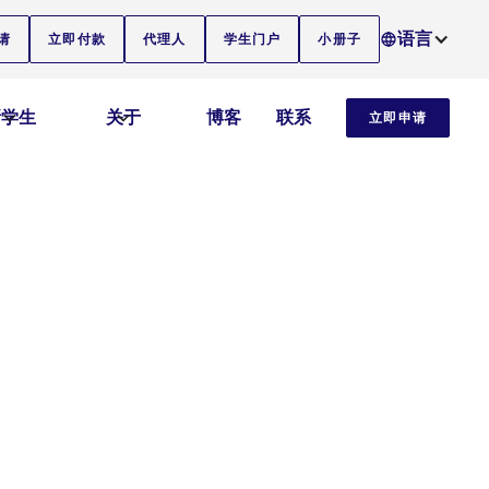
语言
请
立即付款
代理人
学生门户
小册子
新学生
关于
博客
联系
立即申请