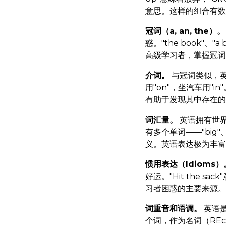
意思。这样的组合有数
冠词（a, an, the）。
惑。"the book"
高级学习者，掌握冠词
介词。
与冠词类似，英
用"on"，坐汽车用"
有助于发现其中存在的
词汇量。
英语拥有世界
有多个单词——"big"、"
义。英语表达极为丰富
惯用表达（Idioms）
好运。"Hit the sa
习者困惑的主要来源。
词重音和语调。
英语是
个词，作为名词（RE