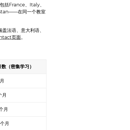
包括France、Italy、
zakhstan——在同一个教室
涵盖法语、意大利语、
ntact页面
。
月数（密集学习）
个月
0个月
8个月
4个月