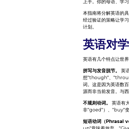
上手。你的母语、学习
本指南将分解英语的具
经过验证的策略让学习
计划。
英语对学
英语有几个特点让世界
拼写与发音脱节。
英语
想"though"、"thr
词。这是因为英语数百
源而非当前发音。与西
不规则动词。
英语有大
非"goed"）、"buy
短语动词（Phrasal v
up"意味着放弃，"Giv