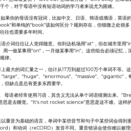
千个，对于母语中没有短语动词的学习者来说尤为困难。
如果你的母语没有冠词，比如中文、日语、韩语或俄语，英语
、"a book"和单纯的"book"该如何区分？规则存在，但细微之
往往也需要多年时间。
语介词往往让人觉得随意。你到达机场用"at"，但在城市里用"i
in"。周一做某事用"on"，一月做某事用"in"。这些组合必须记
规律。
上最大的词汇量之一，估计从17万到超过100万个单词不等。
large"、"huge"、"enormous"、"massive"、"gigant
，但缺点是总有更多东西要学。
。
母语者经常使用习语，其含义无法从单个词语猜测出来。"Break 
ck"意思是去睡觉。"It's not rocket science"意思是这不
以重音为基础的语言，单词中某些音节和句子中某些词会得到更多强
cord）和动词（reCORD）发音不同。重音错误会使你难以被