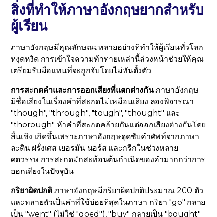
สิ่งที่ทำให้ภาษาอังกฤษยากสำหรับ
ผู้เรียน
ภาษาอังกฤษมีคุณลักษณะหลายอย่างที่ทำให้ผู้เรียนทั่วโลก
หงุดหงิด การเข้าใจความท้าทายเหล่านี้ล่วงหน้าช่วยให้คุณ
เตรียมรับมือแทนที่จะถูกจับโดยไม่ทันตั้งตัว
การสะกดคำและการออกเสียงที่แตกต่างกัน
ภาษาอังกฤษ
มีชื่อเสียงในเรื่องคำที่สะกดไม่เหมือนเสียง ลองพิจารณา
"though", "through", "tough", "thought" และ
"thorough" ห้าคำที่สะกดคล้ายกันแต่ออกเสียงต่างกันโดย
สิ้นเชิง เกิดขึ้นเพราะภาษาอังกฤษดูดซับคำศัพท์จากภาษา
ละติน ฝรั่งเศส เยอรมัน นอร์ส และกรีกในช่วงหลาย
ศตวรรษ การสะกดมักสะท้อนต้นกำเนิดของคำมากกว่าการ
ออกเสียงในปัจจุบัน
กริยาผิดปกติ
ภาษาอังกฤษมีกริยาผิดปกติประมาณ 200 ตัว
และหลายตัวเป็นคำที่ใช้บ่อยที่สุดในภาษา กริยา "go" กลาย
เป็น "went" (ไม่ใช่ "goed"), "buy" กลายเป็น "bought"