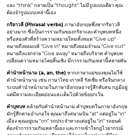
และ "think" กลายเป็น "thought" ไม่มีรูปแบบเดียว คุณ
ต้องจำรูปแบบเหล่านี้เอง
กริยาวลี (Phrasal verbs)
ภาษาอังกฤษพึ่งพากริยาวลี
อย่างมาก ซึ่งเป็นการรวมกันของกริยาและคำบุพบทหนึ่ง
หรือสองตัวที่สร้างความหมายใหม่ทั้งหมด "Give up"
หมายถึงยอมแพ้ "Give in" หมายถึงยอมจำนน "Give out"
หมายถึงแจกจ่าย "Give away" หมายถึงบริจาค คำบุพบท
เปลี่ยนความหมายโดยสิ้นเชิง มีการรวมกันเหล่านี้หลายพัน
คำนำหน้านาม (a, an, the)
หากภาษาแม่ของคุณไม่ใช้
คำนำหน้านาม เช่น ภาษาไทย เกาหลี รัสเซีย หรือจีนกลาง
ระบบคำนำหน้านามในภาษาอังกฤษอาจรู้สึกสับสน กฎมีอยู่
แต่มีความละเอียดอ่อนและเต็มไปด้วยข้อยกเว้น
คำบุพบท
คล้ายกับคำนำหน้านาม คำบุพบทในภาษาอังกฤษ
มักรู้สึกตามอำเภอใจ คุณมาถึงสนามบิน "at" แต่อยู่ใน "in"
เมือง คุณอยู่บน "on" รถประจำทางแต่อยู่ใน "in" รถยนต์
ต้องจำการรวมกันเหล่านี้เอง และการเข้าใจกฎไวยากรณ์