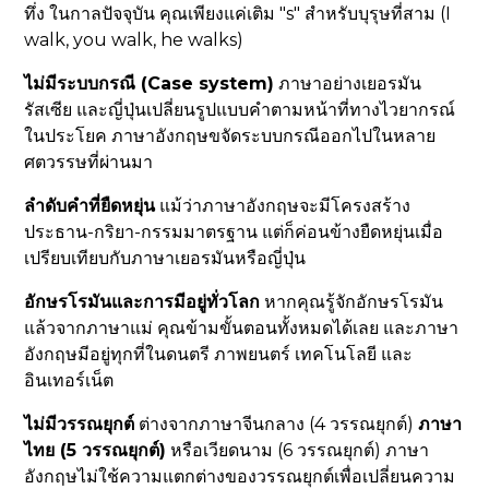
ทึ่ง ในกาลปัจจุบัน คุณเพียงแค่เติม "s" สำหรับบุรุษที่สาม (I
walk, you walk, he walks)
ไม่มีระบบกรณี (Case system)
ภาษาอย่างเยอรมัน
รัสเซีย และญี่ปุ่นเปลี่ยนรูปแบบคำตามหน้าที่ทางไวยากรณ์
ในประโยค ภาษาอังกฤษขจัดระบบกรณีออกไปในหลาย
ศตวรรษที่ผ่านมา
ลำดับคำที่ยืดหยุ่น
แม้ว่าภาษาอังกฤษจะมีโครงสร้าง
ประธาน-กริยา-กรรมมาตรฐาน แต่ก็ค่อนข้างยืดหยุ่นเมื่อ
เปรียบเทียบกับภาษาเยอรมันหรือญี่ปุ่น
อักษรโรมันและการมีอยู่ทั่วโลก
หากคุณรู้จักอักษรโรมัน
แล้วจากภาษาแม่ คุณข้ามขั้นตอนทั้งหมดได้เลย และภาษา
อังกฤษมีอยู่ทุกที่ในดนตรี ภาพยนตร์ เทคโนโลยี และ
อินเทอร์เน็ต
ไม่มีวรรณยุกต์
ต่างจากภาษาจีนกลาง (4 วรรณยุกต์)
ภาษา
ไทย (5 วรรณยุกต์)
หรือเวียดนาม (6 วรรณยุกต์) ภาษา
อังกฤษไม่ใช้ความแตกต่างของวรรณยุกต์เพื่อเปลี่ยนความ