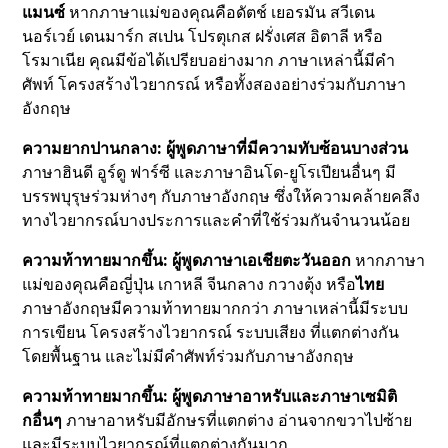
แมนซ์
หากภาษาแม่ของคุณคือดัตช์ เยอรมัน สวีเดน
นอร์เวย์ เดนมาร์ก สเปน โปรตุเกส ฝรั่งเศส อิตาลี หรือ
โรมาเนีย คุณมีข้อได้เปรียบอย่างมาก ภาษาเหล่านี้มีคำ
ศัพท์ โครงสร้างไวยากรณ์ หรือทั้งสองอย่างร่วมกับภาษา
อังกฤษ
ความยากปานกลาง: ผู้พูดภาษาที่มีความทับซ้อนบางส่วน
ภาษาฮินดี อูร์ดู ฟาร์ซี และภาษาอินโด-ยูโรเปียนอื่นๆ มี
บรรพบุรุษร่วมห่างๆ กับภาษาอังกฤษ ซึ่งให้ความคล้ายคลึง
ทางไวยากรณ์บางประการและคำที่ใช้ร่วมกันจำนวนน้อย
ความท้าทายมากขึ้น: ผู้พูดภาษาเอเชียตะวันออก
หากภาษา
แม่ของคุณคือญี่ปุ่น เกาหลี จีนกลาง กวางตุ้ง หรือ
ไทย
ภาษาอังกฤษมีความท้าทายมากกว่า ภาษาเหล่านี้มีระบบ
การเขียน โครงสร้างไวยากรณ์ ระบบเสียง ที่แตกต่างกัน
โดยพื้นฐาน และไม่มีคำศัพท์ร่วมกับภาษาอังกฤษ
ความท้าทายมากขึ้น: ผู้พูดภาษาอาหรับและภาษาเซมิติ
กอื่นๆ
ภาษาอาหรับมีอักษรที่แตกต่าง อ่านจากขวาไปซ้าย
และมีระบบไวยากรณ์ที่แตกต่างกันมาก