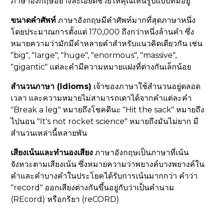
ภาษาอังกฤษอย่างละเอียดช่วยให้คุณเห็นรูปแบบที่มีอยู่
ขนาดคำศัพท์
ภาษาอังกฤษมีคำศัพท์มากที่สุดภาษาหนึ่ง
โดยประมาณการตั้งแต่ 170,000 ถึงกว่าหนึ่งล้านคำ ซึ่ง
หมายความว่ามักมีคำหลายคำสำหรับแนวคิดเดียวกัน เช่น
"big", "large", "huge", "enormous", "massive",
"gigantic" แต่ละคำมีความหมายแฝงที่ต่างกันเล็กน้อย
สำนวนภาษา (Idioms)
เจ้าของภาษาใช้สำนวนอยู่ตลอด
เวลา และความหมายไม่สามารถเดาได้จากคำแต่ละคำ
"Break a leg" หมายถึงโชคดีนะ "Hit the sack" หมายถึง
ไปนอน "It's not rocket science" หมายถึงมันไม่ยาก มี
สำนวนเหล่านี้หลายพัน
เสียงเน้นและทำนองเสียง
ภาษาอังกฤษเป็นภาษาที่เน้น
จังหวะตามเสียงเน้น ซึ่งหมายความว่าพยางค์บางพยางค์ใน
คำและคำบางคำในประโยคได้รับการเน้นมากกว่า คำว่า
"record" ออกเสียงต่างกันขึ้นอยู่กับว่าเป็นคำนาม
(REcord) หรือกริยา (reCORD)