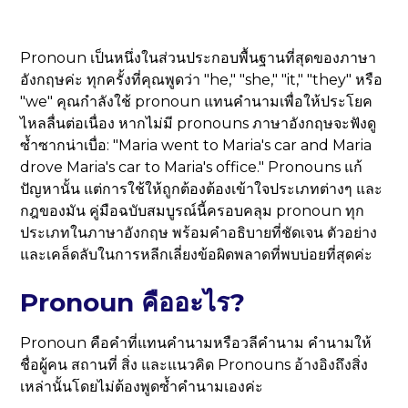
Pronoun เป็นหนึ่งในส่วนประกอบพื้นฐานที่สุดของภาษา
อังกฤษค่ะ ทุกครั้งที่คุณพูดว่า "he," "she," "it," "they" หรือ
"we" คุณกำลังใช้ pronoun แทนคำนามเพื่อให้ประโยค
ไหลลื่นต่อเนื่อง หากไม่มี pronouns ภาษาอังกฤษจะฟังดู
ซ้ำซากน่าเบื่อ: "Maria went to Maria's car and Maria
drove Maria's car to Maria's office." Pronouns แก้
ปัญหานั้น แต่การใช้ให้ถูกต้องต้องเข้าใจประเภทต่างๆ และ
กฎของมัน คู่มือฉบับสมบูรณ์นี้ครอบคลุม pronoun ทุก
ประเภทในภาษาอังกฤษ พร้อมคำอธิบายที่ชัดเจน ตัวอย่าง
และเคล็ดลับในการหลีกเลี่ยงข้อผิดพลาดที่พบบ่อยที่สุดค่ะ
Pronoun คืออะไร?
Pronoun คือคำที่แทนคำนามหรือวลีคำนาม คำนามให้
ชื่อผู้คน สถานที่ สิ่ง และแนวคิด Pronouns อ้างอิงถึงสิ่ง
เหล่านั้นโดยไม่ต้องพูดซ้ำคำนามเองค่ะ