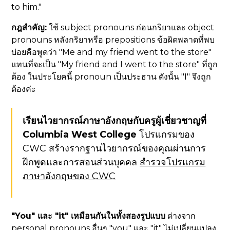
to him."
กฎสำคัญ:
ใช้ subject pronouns ก่อนกริยาและ object
pronouns หลังกริยาหรือ prepositions ข้อผิดพลาดที่พบ
บ่อยคือพูดว่า "Me and my friend went to the store"
แทนที่จะเป็น "My friend and I went to the store" ที่ถูก
ต้อง ในประโยคนี้ pronoun เป็นประธาน ดังนั้น "I" จึงถูก
ต้องค่ะ
เรียนไวยากรณ์ภาษาอังกฤษกับครูผู้เชี่ยวชาญที่
Columbia West College
โปรแกรมของ
CWC สร้างรากฐานไวยากรณ์ของคุณผ่านการ
ฝึกพูดและการสอนส่วนบุคคล
สำรวจโปรแกรม
ภาษาอังกฤษของ CWC
"You" และ "it" เหมือนกันในทั้งสองรูปแบบ
ต่างจาก
personal pronouns อื่นๆ "you" และ "it" ไม่เปลี่ยนแปลง