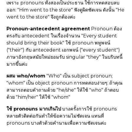
เพราะ pronouns ทั้งสองเป็นประธาน ใช้การทดสอบลบ
ออก: "Him went to the store" ฟังดูผิดชัดเจน ดังนั้น "He
went to the store" จึงถูกต้องค่ะ
Pronoun-antecedent agreement
Pronoun ต้อง
ตรงกับ antecedent ในเรื่องจำนวน "Every student
should bring their book" ใช้ pronoun พหูพจน์
("their") กับ antecedent เอกพจน์ ("every student")
ภาษาอังกฤษสมัยใหม่ยอมรับ singular "they" ในบริบทนี้
มากขึ้นค่ะ
ผสม who/whom
"Who" เป็น subject pronoun;
"whom" เป็น object pronoun การทดสอบง่ายๆ: ถ้าคุณ
สามารถตอบคำถามด้วย "he/she" ให้ใช้ "who" ถ้าตอบ
ด้วย "him/her" ให้ใช้ "whom"
ใช้ pronouns มากเกินไป
บางครั้งการใช้ pronouns
หลายตัวติดต่อกันทำให้ข้อความไม่ชัดเจน แทนที่
pronouns บางตัวด้วยคำนามเพื่อความชัดเจนค่ะ