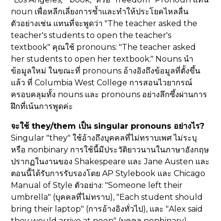
noun เพื่อหลีกเลี่ยงการซ้ำและทำให้ประโยคไหลลื่น
ตัวอย่างเช่น แทนที่จะพูดว่า "The teacher asked the
teacher's students to open the teacher's
textbook" คุณใช้ pronouns: "The teacher asked
her students to open her textbook." Nouns นำ
ข้อมูลใหม่ ในขณะที่ pronouns อ้างอิงถึงข้อมูลที่ตั้งขึ้น
แล้ว ที่ Columbia West College การสอนไวยากรณ์
ครอบคลุมทั้ง nouns และ pronouns อย่างลึกซึ้งผ่านการ
ฝึกที่เน้นการพูดค่ะ
จะใช้ they/them เป็น singular pronouns อย่างไร?
Singular "they" ใช้อ้างถึงบุคคลที่ไม่ทราบเพศ ไม่ระบุ
หรือ nonbinary การใช้นี้มีประวัติยาวนานในภาษาอังกฤษ
ปรากฏในงานของ Shakespeare และ Jane Austen และ
ตอนนี้ได้รับการรับรองโดย AP Stylebook และ Chicago
Manual of Style ตัวอย่าง: "Someone left their
umbrella" (บุคคลที่ไม่ทราบ), "Each student should
bring their laptop" (การอ้างอิงทั่วไป), และ "Alex said
they would arrive at noon" (บุคคล nonbinary)