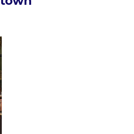
wntown