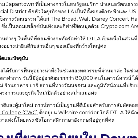
สาม Japantown ที่เป็นทางการในสหรัฐอเมริกา นำเสนอวัฒนธรรมญ
cial District คือหัวใจธุรกิจของ LA เป็นที่ตั้งของตึกระฟ้าและ 
ุดแข็งทางวัฒนธรรม ได้แก่ The Broad, Walt Disney Concert 
ซึ่งเป็นคอมเพล็กซ์บันเทิงและกีฬาที่ยึดหมุดด้วย Crypto.com A
างๆ ในพื้นที่ที่ค่อนข้างกะทัดรัดทำให้ DTLA เป็นหนึ่งในส่วนที่
งอย่างน่ายินดีกับส่วนอื่นๆ ของเมืองที่กว้างใหญ่ค่ะ
ีตและปัจจุบัน
ได้รับการฟื้นฟูอย่างน่าทึ่งในช่วงสองทศวรรษที่ผ่านมาค่ะ ในช่
เวลาทำการ วันนี้มีผู้อยู่อาศัยมากกว่า 80,000 คนในดาวน์ทาวน์ ไ
ม่ ร้านอาหาร บาร์ สถานที่ทางวัฒนธรรม และภูมิทัศน์ถนนที่ปรับปรุ
ครงการและธุรกิจใหม่เปิดตัวอย่างสม่ำเสมอค่ะ
ิและผู้มาใหม่ ดาวน์ทาวน์เป็นฐานที่ดีเยี่ยมสำหรับการสัมผัสลอส
 College (CWC)
ตั้งอยู่บน Wilshire corridor ใกล้ DTLA ให้นั
ีวาแห่งนี้โดยตรง ซึ่งโอกาสฝึกภาษาอังกฤษมีอยู่ทุกที่ค่ะ