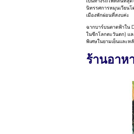
เป็นทางรถไฟที่สั้นที่ส
นิทรรศการหมุนเวียนโด
เมืองพักผ่อนที่สงบค่ะ
ฉากบาร์บนดาดฟ้าใน DTL
ในซีกโลกตะวันตก) แล
พิเศษในยามเย็นและหลั
ร้านอาหา