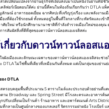
ด้เปลี่ยนแปลงจากย่านธุรกิจที่เงียบสงบมาเป็นหนึ่งในย่านที่มีชี
ลิฟอร์เนียตอนใต้ค่ะ ย่านนี้ที่คนในท้องถิ่นเรียกกันว่า DTLA แพ
ักษณ์ อาหารยอดเยี่ยม ฉากศิลปะที่เจริญรุ่งเรือง และพลังงานเมืองท
เมืองที่ต้องใช้รถยนต์ ทั้งหมดอยู่ในพื้นที่ใจกลางที่กะทัดรัดและเข้าถ
ยู่อาศัยใหม่ หรือนักศึกษานานาชาติที่กำลังสำรวจเมืองใหม่ของคุณ คู่
ับการสัมผัสสิ่งที่ดีที่สุดของดาวน์ทาวน์ลอสแองเจลิสค่ะ
รรู้เกี่ยวกับดาวน์ทาวน์ลอสแ
้าใจผังเมืองและลักษณะเฉพาะของดาวน์ทาวน์ลอสแองเจลิสจะช่วยใ
DTLA ไม่ใช่พื้นที่เดียวที่เหมือนกันทั้งหมด แต่เป็นกลุ่มของย่านย่
อยของ DTLA
สครอบคลุมพื้นที่ประมาณ 5 ตารางไมล์และประกอบด้วยย่านที่แต
วตาม Broadway และ Spring Street มีโรงละครและอาคารต้นศตว
ูกปรับเปลี่ยนเป็นร้านค้า ร้านอาหาร และอพาร์ตเมนต์ Arts Distri
ที่กลายเป็นศูนย์กลางของแกลเลอรี จิตรกรรมฝาผนัง โรงเบียร์ แล