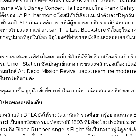
ัณฑ์ศิลปะร่วมสมัยที่เข้าชมฟรี มีผลงานของ Jeff Koons, Jean-
sama Walt Disney Concert Hall ออกแบบโดย Frank Gehry เ
่ตั้งของ LA Philharmonic โดยมีทัวร์เสียงแนะนำตัวเองฟรีทุกวั
ั้งแต่ปี 1917 เป็นฮอลล์อาหารที่มีผู้ขายหลายสิบรายเสิร์ฟทุกอย่าง
ริมทางไทยและกาแฟ artisan The Last Bookstore ที่ตั้งอยู่ในอา
ถูกถ่ายรูปมากที่สุดในโลก มีอุโมงค์ที่ทำจากหนังสือและคอลเลกชัน
ดของลอสแองเจลิส เป็นตลาดเม็กซิกันที่มีชีวิตชีวาพร้อมร้านค้า 
 Union Station ซึ่งเป็นศูนย์กลางการขนส่งหลักของเมือง เป็น
านสไตล์ Art Deco, Mission Revival และ streamline modern
ขึ้นรถไฟก็ตามค่ะ
ุมมากขึ้น ดูคู่มือ
สิ่งที่ควรทำในดาวน์ทาวน์ลอสแองเจลิส
ของเรา
รโปรดของคนท้องถิ่น
ยวหลักแล้ว DTLA ยังให้รางวัลแก่นักสำรวจที่อยากรู้อยากเห็นค่ะ
rd เป็นสถาปัตยกรรมมหัศจรรย์ปี 1893 ที่มีห้องโถงประดับประดาอ
รวมถึง Blade Runner Angel's Flight ซึ่งเป็นรถรางฟูนิคูลาร์เ