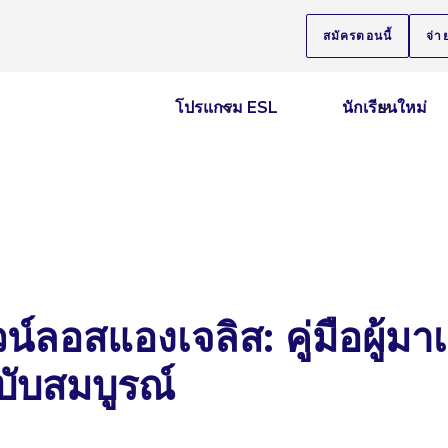
สมัครตอนนี้
จ่า
โปรแกรม ESL
นักเรียนใหม่
์ลอสแองเจลิส: คู่มือผู้มา
ับสมบูรณ์