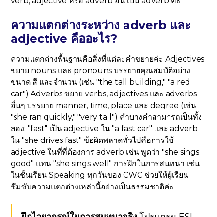
verb, adjective หรือ adverb อื่น เป็น adverb ค่ะ
ความแตกต่างระหว่าง adverb และ
adjective คืออะไร?
ความแตกต่างพื้นฐานคือสิ่งที่แต่ละคำขยายค่ะ Adjectives
ขยาย nouns และ pronouns บรรยายคุณสมบัติอย่าง
ขนาด สี และจำนวน (เช่น "the tall building," "a red
car") Adverbs ขยาย verbs, adjectives และ adverbs
อื่นๆ บรรยาย manner, time, place และ degree (เช่น
"she ran quickly," "very tall") คำบางคำสามารถเป็นทั้ง
สอง: "fast" เป็น adjective ใน "a fast car" และ adverb
ใน "she drives fast" ข้อผิดพลาดทั่วไปคือการใช้
adjective ในที่ที่ต้องการ adverb เช่น พูดว่า "she sings
good" แทน "she sings well" การฝึกในการสนทนา เช่น
ในชั้นเรียน Speaking ทุกวันของ CWC ช่วยให้ผู้เรียน
ซึมซับความแตกต่างเหล่านี้อย่างเป็นธรรมชาติค่ะ
ฝึกไวยากรณ์ในการสนทนาจริง
โปรแกรม ESL