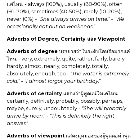
แค่ไหน: - always (100%), usually (80-90%), often
(60-70%), sometimes (40-50%), rarely (10-20%),
never (0%) -
"She
always
arrives on time."
-
"We
occasionally
eat out on weekends."
Adverbs of Degree, Certainty และ Viewpoint
Adverbs of degree
บรรยายว่าในระดับใดหรือมากแค่
ไหน: - very, extremely, quite, rather, fairly, barely,
hardly, almost, nearly, completely, totally,
absolutely, enough, too -
"The water is
extremely
cold."
-
"I
almost
forgot your birthday."
Adverbs of certainty
แสดงว่าผู้พูดแน่ใจแค่ไหน: -
certainly, definitely, probably, possibly, perhaps,
maybe, surely, undoubtedly -
"She will
probably
arrive by noon."
-
"This is
definitely
the right
answer."
Adverbs of viewpoint
แสดงมุมมองของผู้พูดต่อคำพูด: