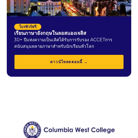
โบรชัวร์ฟรี
เรียนภาษาอังกฤษในลอสแองเจลิส
30+ ปีแห่งความเป็นเลิศได้รับการรับรอง ACCETการ
สนับสนุนหลายภาษาสำหรับนักเรียนทั่วโลก
ดาวน์โหลดตอนนี้ →