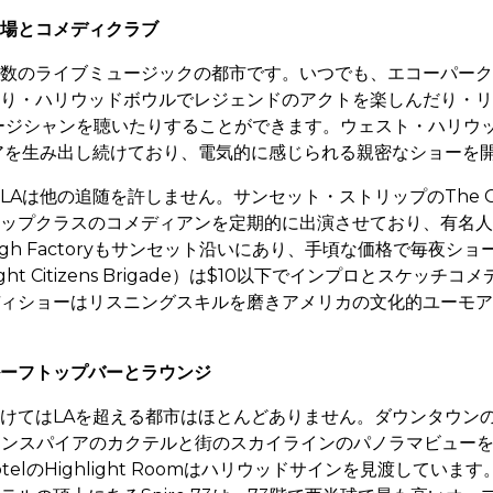
場とコメディクラブ
数のライブミュージックの都市です。いつでも、エコーパークのT
り・ハリウッドボウルでレジェンドのアクトを楽しんだり・リト
ージシャンを聴いたりすることができます。ウェスト・ハリウッドの
リアを生み出し続けており、電気的に感じられる親密なショーを
Aは他の追随を許しません。サンセット・ストリップのThe Com
ップクラスのコメディアンを定期的に出演させており、有名人
gh Factoryもサンセット沿いにあり、手頃な価格で毎夜シ
pright Citizens Brigade）は$10以下でインプロとスケッ
ィショーはリスニングスキルを磨きアメリカの文化的ユーモア
ーフトップバーとラウンジ
けてはLAを超える都市はほとんどありません。ダウンタウンの
スインスパイアのカクテルと街のスカイラインのパノラマビュー
otelのHighlight Roomはハリウッドサインを見渡してい