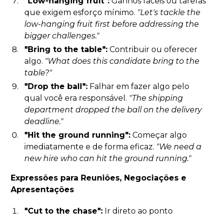
"Low-hanging fruit":
Ganhos fáceis ou tarefas
que exigem esforço mínimo.
"Let's tackle the
low-hanging fruit first before addressing the
bigger challenges."
"Bring to the table":
Contribuir ou oferecer
algo.
"What does this candidate bring to the
table?"
"Drop the ball":
Falhar em fazer algo pelo
qual você era responsável.
"The shipping
department dropped the ball on the delivery
deadline."
"Hit the ground running":
Começar algo
imediatamente e de forma eficaz.
"We need a
new hire who can hit the ground running."
Expressões para Reuniões, Negociações e
Apresentações
"Cut to the chase":
Ir direto ao ponto