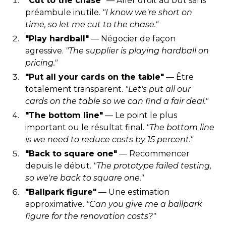
"Cut to the chase"
— Aller droit au but sans
préambule inutile.
"I know we're short on
time, so let me cut to the chase."
"Play hardball"
— Négocier de façon
agressive.
"The supplier is playing hardball on
pricing."
"Put all your cards on the table"
— Être
totalement transparent.
"Let's put all our
cards on the table so we can find a fair deal."
"The bottom line"
— Le point le plus
important ou le résultat final.
"The bottom line
is we need to reduce costs by 15 percent."
"Back to square one"
— Recommencer
depuis le début.
"The prototype failed testing,
so we're back to square one."
"Ballpark figure"
— Une estimation
approximative.
"Can you give me a ballpark
figure for the renovation costs?"