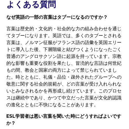
よくある質問
なぜ英語の一部の言葉はタブーになるのですか？
言葉は歴史的・文化的・社会的な力の組み合わせを通じ
てタブーになります。英語では、多くのタブーとされる
言葉は、ノルマン征服がフランス語の語彙を英国エリー
トに導入した後、下層階級と結びつくようになったごく
普通のアングロサクソン語に起源を持っています。宗教
的な影響も重要な役割を果たし、冒涜的な言語は何世紀
もの間、教会と国家の両方によって禁じられていまし
た。時とともに、礼儀・品位・疎外されたグループへの
敬意に関する社会的規範が、どの言葉が受け入れられな
いとみなされるかを再形成し続けています。このプロセ
スは継続中であり、かつて中立だった言葉が文化的認識
の進化とともに不快になることがあります。
ESL学習者は悪い言葉を聞いた時にどうすればよいです
か？