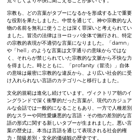
荒々しくより不快に聞こえることが多いです。
宗教も、どの言葉がタブーになるかを形成する上で重要
な役割を果たしました。中世を通じて、神や宗教的な人
物の名前を無礼に使うことは深く罪深いと考えられてい
ました。冒涜の法律はヨーロッパ全体で施行され、特定
の宗教的表現が不適切な言葉になりました。「damn」
や「hell」のような言葉は文字通りの意味からではな
く、それらが禁じられていた宗教的な文脈から不快な力
を得ました。時とともに、「profanity（冒涜）」自体
の意味は厳密に宗教的な違反から、より広い社会的に受
け入れられない言語のカテゴリへと移行しました。
文化的規範は進化し続けています。ヴィクトリア朝のイ
ングランドで深く衝撃的だった言葉が、現代のカジュア
ルな会話では一般的になることもあり、一方で人種差別
的なスラーや同性愛嫌悪的な言語・その他の差別的な言
語の形式に関する新しいタブーが生まれました。悪い言
葉の歴史は、本当は言語を通じて表現される社会的権
力・階級差別・文化的価値観の歴史です。