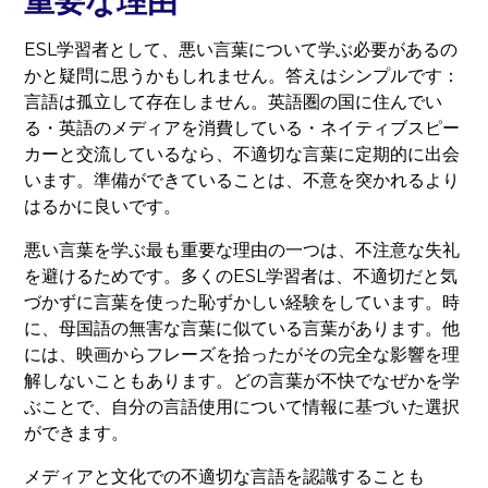
重要な理由
ESL学習者として、悪い言葉について学ぶ必要があるの
かと疑問に思うかもしれません。答えはシンプルです：
言語は孤立して存在しません。英語圏の国に住んでい
る・英語のメディアを消費している・ネイティブスピー
カーと交流しているなら、不適切な言葉に定期的に出会
います。準備ができていることは、不意を突かれるより
はるかに良いです。
悪い言葉を学ぶ最も重要な理由の一つは、不注意な失礼
を避けるためです。多くのESL学習者は、不適切だと気
づかずに言葉を使った恥ずかしい経験をしています。時
に、母国語の無害な言葉に似ている言葉があります。他
には、映画からフレーズを拾ったがその完全な影響を理
解しないこともあります。どの言葉が不快でなぜかを学
ぶことで、自分の言語使用について情報に基づいた選択
ができます。
メディアと文化での不適切な言語を認識することも