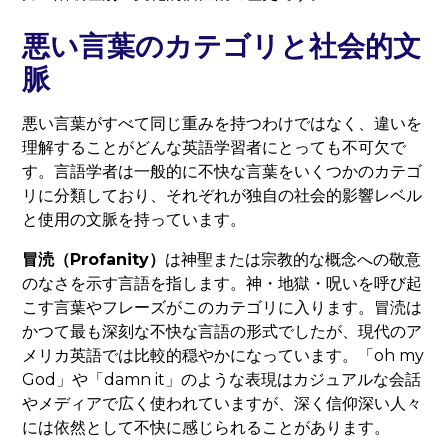
悪い言葉のカテゴリと社会的文
脈
悪い言葉がすべて同じ重みを持つわけではなく、違いを
理解することがどんな英語学習者にとっても不可欠で
す。言語学者は一般的に不快な言葉をいくつかのカテゴ
リに分類しており、それぞれが独自の社会的影響レベル
と使用の文脈を持っています。
冒涜（Profanity）
は神聖または宗教的な概念への敬意
のなさを示す言語を指します。神・地獄・呪いを呼び起
こす言葉やフレーズがこのカテゴリに入ります。冒涜は
かつて最も深刻な不快な言語の形式でしたが、現代のア
メリカ英語では比較的穏やかになっています。「oh my
God」や「damn it」のような表現はカジュアルな会話
やメディアで広く使われていますが、深く信仰深い人々
には依然として不快に感じられることがあります。