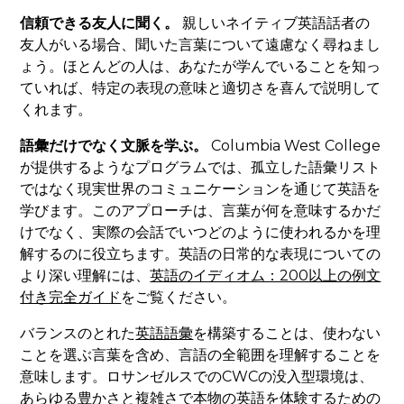
信頼できる友人に聞く。
親しいネイティブ英語話者の
友人がいる場合、聞いた言葉について遠慮なく尋ねまし
ょう。ほとんどの人は、あなたが学んでいることを知っ
ていれば、特定の表現の意味と適切さを喜んで説明して
くれます。
語彙だけでなく文脈を学ぶ。
Columbia West College
が提供するようなプログラムでは、孤立した語彙リスト
ではなく現実世界のコミュニケーションを通じて英語を
学びます。このアプローチは、言葉が何を意味するかだ
けでなく、実際の会話でいつどのように使われるかを理
解するのに役立ちます。英語の日常的な表現についての
より深い理解には、
英語のイディオム：200以上の例文
付き完全ガイド
をご覧ください。
バランスのとれた
英語語彙
を構築することは、使わない
ことを選ぶ言葉を含め、言語の全範囲を理解することを
意味します。ロサンゼルスでのCWCの没入型環境は、
あらゆる豊かさと複雑さで本物の英語を体験するための