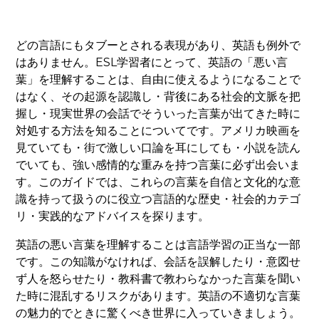
どの言語にもタブーとされる表現があり、英語も例外で
はありません。ESL学習者にとって、英語の「悪い言
葉」を理解することは、自由に使えるようになることで
はなく、その起源を認識し・背後にある社会的文脈を把
握し・現実世界の会話でそういった言葉が出てきた時に
対処する方法を知ることについてです。アメリカ映画を
見ていても・街で激しい口論を耳にしても・小説を読ん
でいても、強い感情的な重みを持つ言葉に必ず出会いま
す。このガイドでは、これらの言葉を自信と文化的な意
識を持って扱うのに役立つ言語的な歴史・社会的カテゴ
リ・実践的なアドバイスを探ります。
英語の悪い言葉を理解することは言語学習の正当な一部
です。この知識がなければ、会話を誤解したり・意図せ
ず人を怒らせたり・教科書で教わらなかった言葉を聞い
た時に混乱するリスクがあります。英語の不適切な言葉
の魅力的でときに驚くべき世界に入っていきましょう。