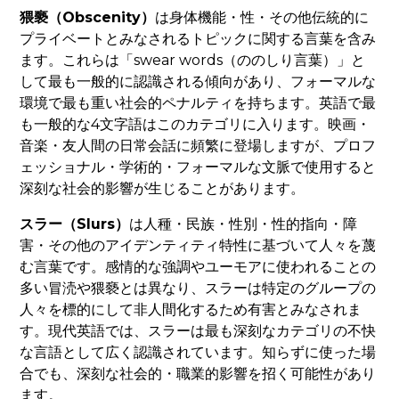
猥褻（Obscenity）
は身体機能・性・その他伝統的に
プライベートとみなされるトピックに関する言葉を含み
ます。これらは「swear words（ののしり言葉）」と
して最も一般的に認識される傾向があり、フォーマルな
環境で最も重い社会的ペナルティを持ちます。英語で最
も一般的な4文字語はこのカテゴリに入ります。映画・
音楽・友人間の日常会話に頻繁に登場しますが、プロフ
ェッショナル・学術的・フォーマルな文脈で使用すると
深刻な社会的影響が生じることがあります。
スラー（Slurs）
は人種・民族・性別・性的指向・障
害・その他のアイデンティティ特性に基づいて人々を蔑
む言葉です。感情的な強調やユーモアに使われることの
多い冒涜や猥褻とは異なり、スラーは特定のグループの
人々を標的にして非人間化するため有害とみなされま
す。現代英語では、スラーは最も深刻なカテゴリの不快
な言語として広く認識されています。知らずに使った場
合でも、深刻な社会的・職業的影響を招く可能性があり
ます。