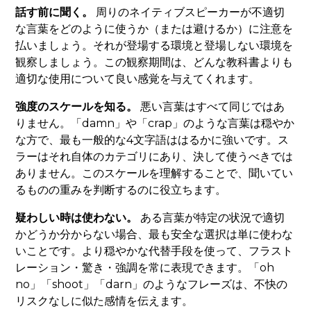
話す前に聞く。
周りのネイティブスピーカーが不適切
な言葉をどのように使うか（または避けるか）に注意を
払いましょう。それが登場する環境と登場しない環境を
観察しましょう。この観察期間は、どんな教科書よりも
適切な使用について良い感覚を与えてくれます。
強度のスケールを知る。
悪い言葉はすべて同じではあ
りません。「damn」や「crap」のような言葉は穏やか
な方で、最も一般的な4文字語ははるかに強いです。ス
ラーはそれ自体のカテゴリにあり、決して使うべきでは
ありません。このスケールを理解することで、聞いてい
るものの重みを判断するのに役立ちます。
疑わしい時は使わない。
ある言葉が特定の状況で適切
かどうか分からない場合、最も安全な選択は単に使わな
いことです。より穏やかな代替手段を使って、フラスト
レーション・驚き・強調を常に表現できます。「oh
no」「shoot」「darn」のようなフレーズは、不快の
リスクなしに似た感情を伝えます。