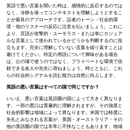
英語で悪い言葉を聞いた時は、感情的に反応するのでは
なく、冷静を保ってコンテキストを理解しようとするこ
とが最良のアプローチです。話者のトーン・社会的環
境・他のリスナーの反応に注意を払いましょう。これに
より、言語が攻撃的・ユーモラス・または単にカジュア
ルな言葉として使われているかどうかを判断するのに役
立ちます。完全に理解していない言葉を繰り返すことは
避けてください。特定の用語について興味がある場合
は、公の場で使うのではなく、プライベートな環境で信
頼できる友人や先生に尋ねましょう。時とともに、これ
らの社会的シグナルを読む能力は自然に向上します。
英語の悪い言葉はすべての国で同じですか？
いいえ、悪い言葉は英語圏の国によって大きく異なりま
す。一部の悪口は普遍的に理解されますが、その強度と
社会的影響は地域によって異なります。米国では軽度に
失礼とみなされる言葉が、英国・オーストラリア・その
他の英語圏の国では非常に不快なこともあります。地域