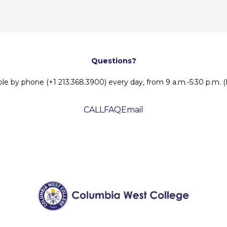
Questions?
ble by phone (+1 213.368.3900) every day, from 9 a.m.-5:30 p.m. (
CALL
FAQ
Email