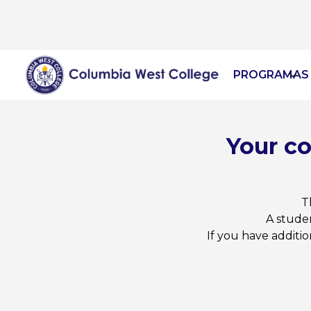
PROGRAMAS 
Your co
T
A studen
If you have additi