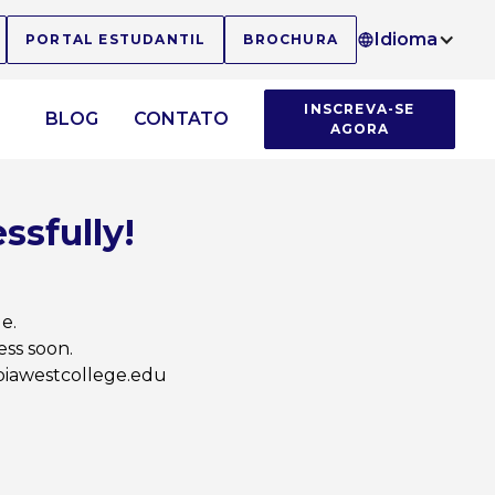
Idioma
PORTAL ESTUDANTIL
BROCHURA
INSCREVA-SE
BLOG
CONTATO
AGORA
ssfully!
e.
ess soon.
mbiawestcollege.edu