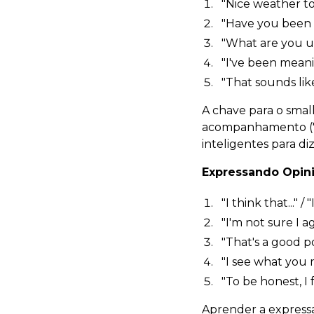
"Nice weather tod
"Have you been 
"What are you u
"I've been meani
"That sounds like
A chave para o smal
acompanhamento ("Oh
inteligentes para diz
Expressando Opin
"I think that..." / 
"I'm not sure I a
"That's a good poi
"I see what you 
"To be honest, I fe
Aprender a express