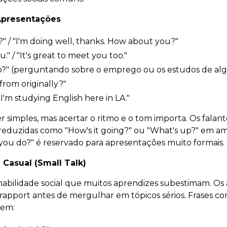
presentações
?" / "I'm doing well, thanks. How about you?"
." / "It's great to meet you too."
?" (perguntando sobre o emprego ou os estudos de a
rom originally?"
I'm studying English here in LA."
 simples, mas acertar o ritmo e o tom importa. Os falant
eduzidas como "How's it going?" ou "What's up?" em amb
ou do?" é reservado para apresentações muito formais.
Casual (Small Talk)
habilidade social que muitos aprendizes subestimam. O
ar rapport antes de mergulhar em tópicos sérios. Frases 
uem: