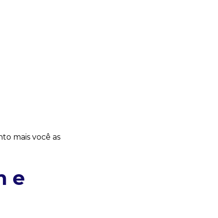
nto mais você as
m e