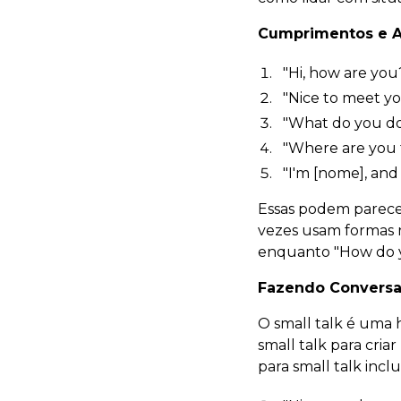
Cumprimentos e A
"Hi, how are you
"Nice to meet you
"What do you do
"Where are you f
"I'm [nome], and 
Essas podem parecer
vezes usam formas r
enquanto "How do y
Fazendo Conversa 
O small talk é uma 
small talk para cri
para small talk incl