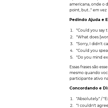
americana, onde o 
point, but..." em ve
Pedindo Ajuda e 
"Could you say t
"What does [wo
"Sorry, I didn't c
"Could you speak
"Do you mind ex
Essas frases são es
mesmo quando você 
participante ativo n
Concordando e Di
"Absolutely." / "E
"I couldn't agre