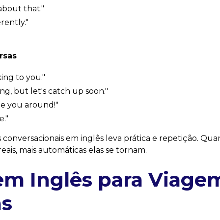
about that."
erently."
rsas
king to you."
ng, but let's catch up soon."
See you around!"
e."
 conversacionais em inglês leva prática e repetição. Qua
eais, mais automáticas elas se tornam.
em Inglês para Viage
s