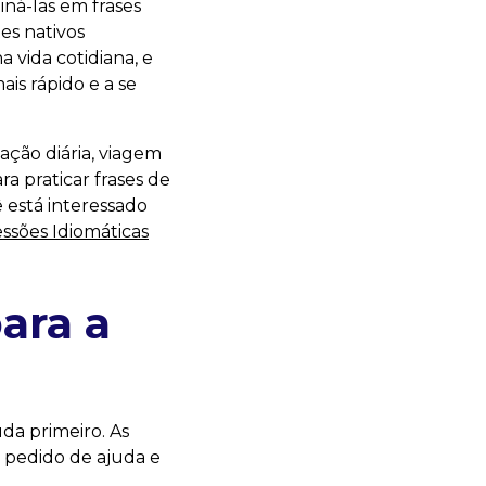
ná-las em frases
es nativos
 vida cotidiana, e
ais rápido e a se
sação diária, viagem
a praticar frases de
 está interessado
ssões Idiomáticas
ara a
uda primeiro. As
, pedido de ajuda e