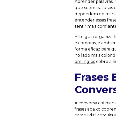
Aprender palavras i
que soem naturais é
dependem de milhare
entender essas frase
sentir mais confian
Este guia organiza f
e compras, e ambient
forma eficaz para qu
no lado mais colori
em Inglês
cobre a l
Frases 
Convers
A conversa cotidiana
frases abaixo cobre
como lidar com situ