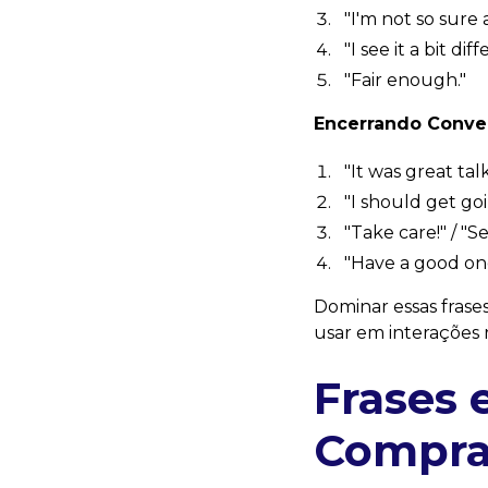
"I'm not so sure 
"I see it a bit diff
"Fair enough."
Encerrando Conve
"It was great tal
"I should get goi
"Take care!" / "
"Have a good on
Dominar essas frases
usar em interações r
Frases 
Compra