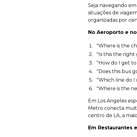
Seja navegando em
situações de viagem 
organizadas por cen
No Aeroporto e no
"Where is the che
"Is this the right
"How do I get to
"Does this bus 
"Which line do I
"Where is the ne
Em Los Angeles espec
Metro conecta muito
centro de LA, a maio
Em Restaurantes e