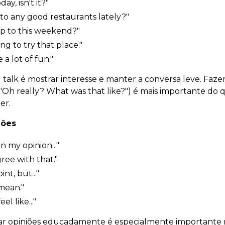
ay, isn't it?"
to any good restaurants lately?"
p to this weekend?"
ng to try that place."
 a lot of fun."
l talk é mostrar interesse e manter a conversa leve. Faz
 really? What was that like?") é mais importante do q
er.
iões
"In my opinion..."
gree with that."
nt, but..."
mean."
el like..."
ar opiniões educadamente é especialmente importante 