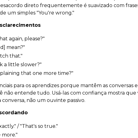
desacordo direto frequentemente é suavizado com frases
z de um simples "You're wrong."
Esclarecimentos
hat again, please?"
rd] mean?"
atch that."
 a little slower?"
plaining that one more time?"
senciais para os aprendizes porque mantêm as conversa
não entende tudo. Usá-las com confiança mostra que
a conversa, não um ouvinte passivo.
scordando
xactly." / "That's so true."
e more."