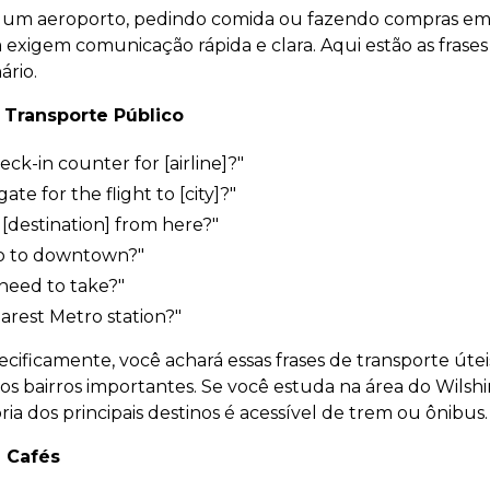
 um aeroporto, pedindo comida ou fazendo compras em
exigem comunicação rápida e clara. Aqui estão as frases 
ário.
 Transporte Público
ck-in counter for [airline]?"
 gate for the flight to [city]?"
 [destination] from here?"
go to downtown?"
 need to take?"
arest Metro station?"
ificamente, você achará essas frases de transporte úteis
s bairros importantes. Se você estuda na área do Wilshi
ria dos principais destinos é acessível de trem ou ônibus.
 Cafés