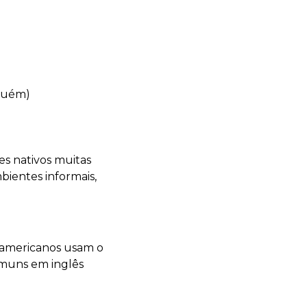
lguém)
es nativos muitas
ientes informais,
s americanos usam o
comuns em inglês