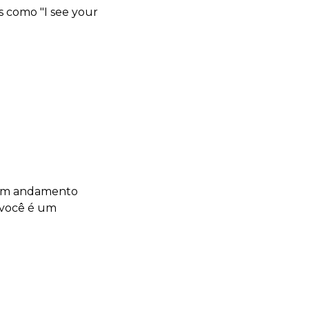
 como "I see your
s em andamento
 você é um