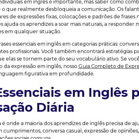
ndividuais em inglês é importante, mas saber como combi
 o que realmente desbloqueia a comunicação. Os falant
s de expressões fixas, colocações e padrões de frases na
s ajuda os aprendizes a soar mais naturais, a responder m
tes em qualquer situação.
rases essenciais em inglês em categorias práticas: conver
es profissionais. Você também encontrará estratégias par
e elas se tornem parte do seu vocabulário ativo. Se você
do da expressão em inglês, nosso
Guia Completo de Expre
inguagem figurativa em profundidade.
Essenciais em Inglês p
ação Diária
 é onde a maioria dos aprendizes de inglês precisa de aj
m cumprimentos, conversa casual, expressão de opiniões
ações sociais comuns.