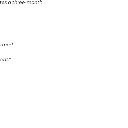
tes
a three-month
ormed
ent."