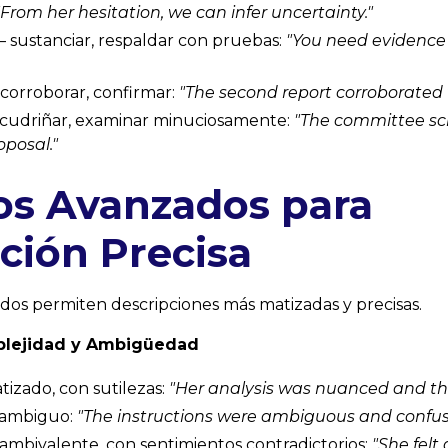
"From her hesitation, we can
infer
uncertainty."
 sustanciar, respaldar con pruebas:
"You need evidence
corroborar, confirmar:
"The second report
corroborated
cudriñar, examinar minuciosamente:
"The committee
sc
oposal."
os Avanzados para
ción Precisa
ados permiten descripciones más matizadas y precisas.
plejidad y Ambigüedad
izado, con sutilezas:
"Her analysis was
nuanced
and th
ambiguo:
"The instructions were
ambiguous
and confus
mbivalente, con sentimientos contradictorios:
"She felt