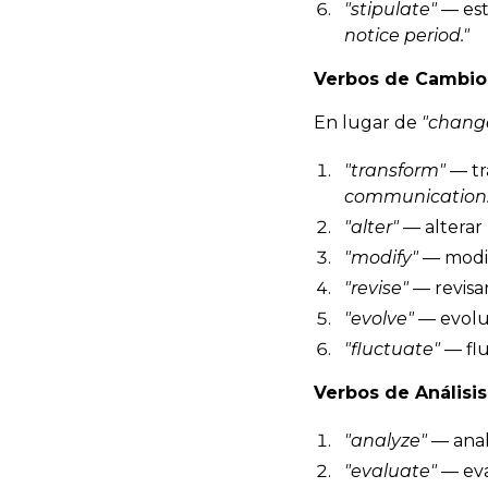
"stipulate"
— est
notice period."
Verbos de Cambio
En lugar de
"chang
"transform"
— tr
communication.
"alter"
— alterar
"modify"
— modifi
"revise"
— revisar
"evolve"
— evolu
"fluctuate"
— flu
Verbos de Análisi
"analyze"
— anal
"evaluate"
— eva