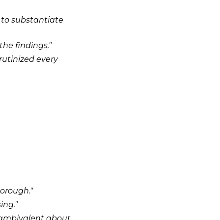
 to
substantiate
the findings."
rutinized
every
orough."
ing."
ambivalent
about