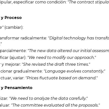
ipular, especificar como condición:
"The contract
stipula
 y Proceso
e"
(cambiar):
ansformar radicalmente:
"Digital technology has
transf
"
 parcialmente:
"The new data
altered
our initial assessm
car (ajustar):
"We need to
modify
our approach."
 y mejorar:
"She
revised
the draft three times."
cionar gradualmente:
"Language
evolves
constantly."
ctuar, variar:
"Prices
fluctuate
based on demand."
s y Pensamiento
izar:
"We need to
analyze
the data carefully."
luar:
"The committee
evaluated
all the proposals."