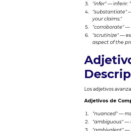
"infer"
— inferir:
"substantiate"
—
your claims."
"corroborate"
— 
"scrutinize"
— es
aspect of the pr
Adjetiv
Descrip
Los adjetivos avanz
Adjetivos de Com
"nuanced"
— mat
"ambiguous"
— 
"ambivalent"
— a