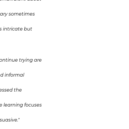
lary sometimes
is
intricate
but
ontinue trying are
d informal
essed the
 learning focuses
suasive."