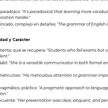
paradójico:
"It's
paradoxical
that learning more vocabu
ation harder."
incado, complejo en detalles:
"The grammar of English 
idad y Carácter
stente, que se recupera:
"Students who fail exams but c
lient
."
átil:
"She is a
versatile
communicator in both formal an
eticuloso:
"His
meticulous
attention to grammar impr
ragmático, práctico:
"A
pragmatic
approach to language
on."
ocuente:
"Her presentation was clear,
eloquent
, and per