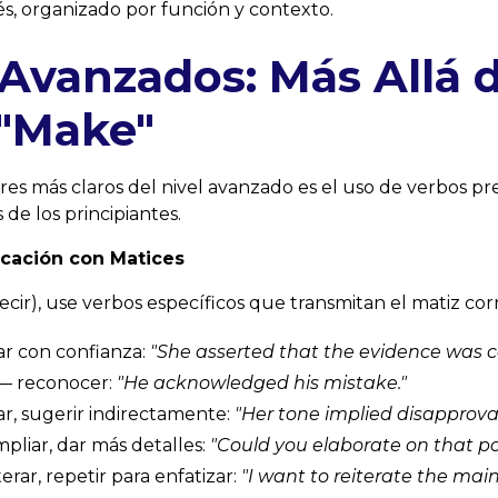
és, organizado por función y contexto.
Avanzados: Más Allá d
 "Make"
es más claros del nivel avanzado es el uso de verbos pr
 de los principiantes.
cación con Matices
ecir), use verbos específicos que transmitan el matiz cor
r con confianza:
"She
asserted
that the evidence was co
— reconocer:
"He
acknowledged
his mistake."
r, sugerir indirectamente:
"Her tone
implied
disapproval
pliar, dar más detalles:
"Could you
elaborate
on that po
erar, repetir para enfatizar:
"I want to
reiterate
the main 