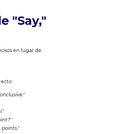
e "Say,"
ecisos en lugar de
recto:
nclusive."
."
int?"
points."