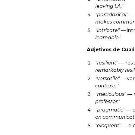
leaving LA."
"paradoxical"
— 
makes communic
"intricate"
— intr
learnable."
Adjetivos de Cual
"resilient"
— resi
remarkably
resi
"versatile"
— vers
contexts."
"meticulous"
— m
professor."
"pragmatic"
— p
on communicati
"eloquent"
— el