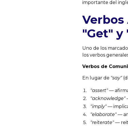
importante del ingl
Verbos 
"Get" y
Uno de los marcador
los verbos generales
Verbos de Comuni
En lugar de
"say"
(d
"assert"
— afirma
"acknowledge"
"imply"
— implica
"elaborate"
— am
"reiterate"
— reit